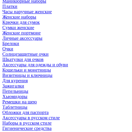
Маникюрные наборы
Платки
Часы наручные женские
Женские наборы
Крючки для сумок
Сумки женские
Женские портмоне
Личные аксессуары
Брелоки
Очки
Солнцезащитные очки
Шкатулки для очков
Аксессуары для одежды и обуви
Кошельки и монетницы
Визитницы и ключницы
Для курения
Зажигалки
Пепельницы
Хьюмидоры
Ремешки на шею
Таблетницы
Обложки для паспорта
Аксессуары в русском стиле
Наборы в русском стиле
Гигиенические средства