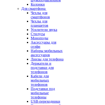
шумоподавлением
Колонки
Для смартфона
Чехлы для
смартфонов
Чехлы для
планшетов
Усилители звука
Стилусы
Моноподы
Аксессуары для
селфи
Наборы мобильных
аксессуаров
Линзы для телефона
Держатели и
подставки для
телефонов
Кабели для
мобильных
телефонов
Подставки под
мобильные
телефоны
USB-переходники