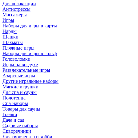
Для релаксации
Антистрессы
Массажеры
Игры
Наборы для игры в карты
Нарды
Шашки
Шахматы
Пляжные игры
Наборы для игры в гольф
Головоломки
Игры на воздухе
Развлекательные игры
Азартные игры
Другие игральные наборы
Мягкие игрушки
Для спа и сауны
Полотенца
Спа-наборы
Товары для сауны
Грелки
Дача и сад
Садовые наборы
Скворечники
Для творчества и хобби