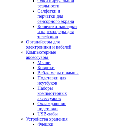
Очки виртуальной
реальности
Салфетки и
перчатки для
сенсорного экрана
Кошельки-накладки
и картхолдеры для
телефонов
Органайзеры для
электроники и кабелей
Компьютерные
аксессуары
Мыши
Коврики
Веб-камеры и лампы
Подставки для
ноутбуков
Наборы
компьютерных
аксессуаров
Охлаждающие
подставки
USB-хабы
Устройства хранения
Флешки