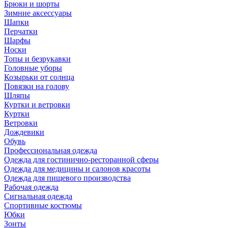
Брюки и шорты
Зимние аксессуары
Шапки
Перчатки
Шарфы
Носки
Топы и безрукавки
Головные уборы
Козырьки от солнца
Повязки на голову
Шляпы
Куртки и ветровки
Куртки
Ветровки
Дождевики
Обувь
Профессиональная одежда
Одежда для гостинично-ресторанной сферы
Одежда для медицины и салонов красоты
Одежда для пищевого производства
Рабочая одежда
Сигнальная одежда
Спортивные костюмы
Юбки
Зонты