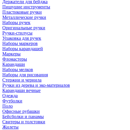
Держатели для бейджа
Пишущие инструменты
Пластиковые ручки
Металлические ручки
Наборы ручек
Оригинальные ручки
Ручки-стилусы
Упаковка для ручек
Наборы маркеров
Наборы карандашей
Маркеры
Фломастеры
Карандаши
Наборы мелков
Наборы для рисования
Стержни и чернила
Ручки из дерева и эко-материалов
Карандаши вечные
Одежда
Футболки
Поло
Офисные рубашки
Бейсболки и панамы
Свитеры и толстовки
Жилеты