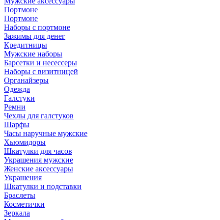
Мужские аксессуары
Портмоне
Портмоне
Наборы с портмоне
Зажимы для денег
Кредитницы
Мужские наборы
Барсетки и несессеры
Наборы с визитницей
Органайзеры
Одежда
Галстуки
Ремни
Чехлы для галстуков
Шарфы
Часы наручные мужские
Хьюмидоры
Шкатулки для часов
Украшения мужские
Женские аксессуары
Украшения
Шкатулки и подставки
Браслеты
Косметички
Зеркала