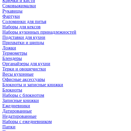
Крючки и кисти
Соковыжималки
Рукавицы
Фартуки
Соломинки для питья
Наборы для кексов
Наборы кухонных принадлежностей
Подставки для кухни
Прихватки и щипцы
Ложки
Термометры
Блендеры
Органайзеры для кухни
Терки и овощечистки
Весы кухонные
Офисные аксессуары
Блокноты и записные книжки
Блокноты
Наборы с блокнотом
Записные книжки
Ежедневники
Датированные
Недатированные
Наборы с ежедневником
Папки