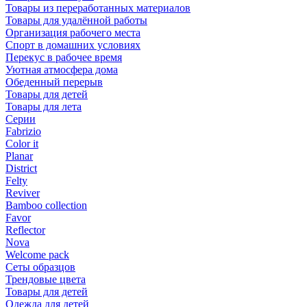
Товары из переработанных материалов
Товары для удалённой работы
Организация рабочего места
Спорт в домашних условиях
Перекус в рабочее время
Уютная атмосфера дома
Обеденный перерыв
Товары для детей
Товары для лета
Серии
Fabrizio
Color it
Planar
District
Felty
Reviver
Bamboo collection
Favor
Reflector
Nova
Welcome pack
Сеты образцов
Трендовые цвета
Товары для детей
Одежда для детей