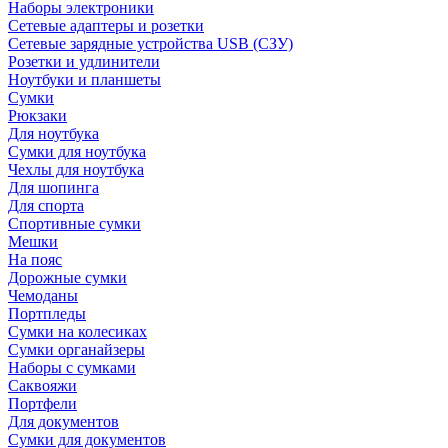
Наборы электроники
Сетевые адаптеры и розетки
Сетевые зарядные устройства USB (СЗУ)
Розетки и удлинители
Ноутбуки и планшеты
Сумки
Рюкзаки
Для ноутбука
Сумки для ноутбука
Чехлы для ноутбука
Для шопинга
Для спорта
Спортивные сумки
Мешки
На пояс
Дорожные сумки
Чемоданы
Портпледы
Сумки на колесиках
Сумки органайзеры
Наборы с сумками
Саквояжи
Портфели
Для документов
Сумки для документов