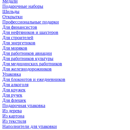
Медали
Подарочные наборы
Шильды
Открытки
Профессиональные подарки
Для финансистов
Для нефтяников и шахтеров
Для строителей
Для энергетиков
Для моряков
Для работников авиации
Для работников культуры
Для медицинских работников
Для железнодорожников
Упаковка
Для блокнотов и ежедневников
Для алкоголя
Для кружек
Для ручек
Для флешек
Подарочная упаковка
Из дерева
Из картона
Из текстиля
Наполнители для упаковки