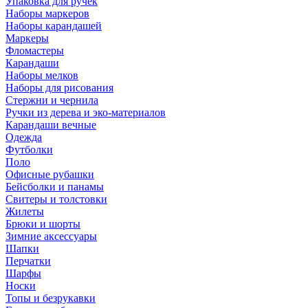
Упаковка для ручек
Наборы маркеров
Наборы карандашей
Маркеры
Фломастеры
Карандаши
Наборы мелков
Наборы для рисования
Стержни и чернила
Ручки из дерева и эко-материалов
Карандаши вечные
Одежда
Футболки
Поло
Офисные рубашки
Бейсболки и панамы
Свитеры и толстовки
Жилеты
Брюки и шорты
Зимние аксессуары
Шапки
Перчатки
Шарфы
Носки
Топы и безрукавки