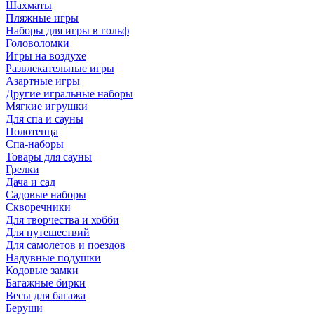
Шахматы
Пляжные игры
Наборы для игры в гольф
Головоломки
Игры на воздухе
Развлекательные игры
Азартные игры
Другие игральные наборы
Мягкие игрушки
Для спа и сауны
Полотенца
Спа-наборы
Товары для сауны
Грелки
Дача и сад
Садовые наборы
Скворечники
Для творчества и хобби
Для путешествий
Для самолетов и поездов
Надувные подушки
Кодовые замки
Багажные бирки
Весы для багажа
Беруши