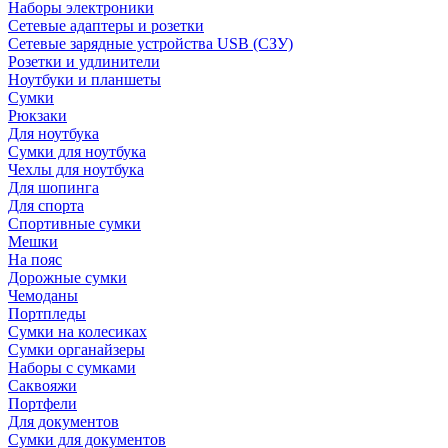
Наборы электроники
Сетевые адаптеры и розетки
Сетевые зарядные устройства USB (СЗУ)
Розетки и удлинители
Ноутбуки и планшеты
Сумки
Рюкзаки
Для ноутбука
Сумки для ноутбука
Чехлы для ноутбука
Для шопинга
Для спорта
Спортивные сумки
Мешки
На пояс
Дорожные сумки
Чемоданы
Портпледы
Сумки на колесиках
Сумки органайзеры
Наборы с сумками
Саквояжи
Портфели
Для документов
Сумки для документов