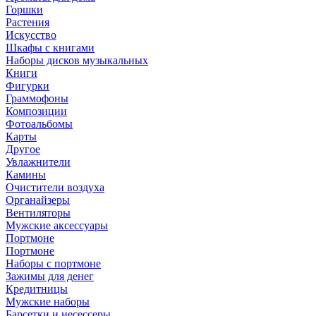
Горшки
Растения
Искусство
Шкафы с книгами
Наборы дисков музыкальных
Книги
Фигурки
Граммофоны
Композиции
Фотоальбомы
Карты
Другое
Увлажнители
Камины
Очистители воздуха
Органайзеры
Вентиляторы
Мужские аксессуары
Портмоне
Портмоне
Наборы с портмоне
Зажимы для денег
Кредитницы
Мужские наборы
Барсетки и несессеры