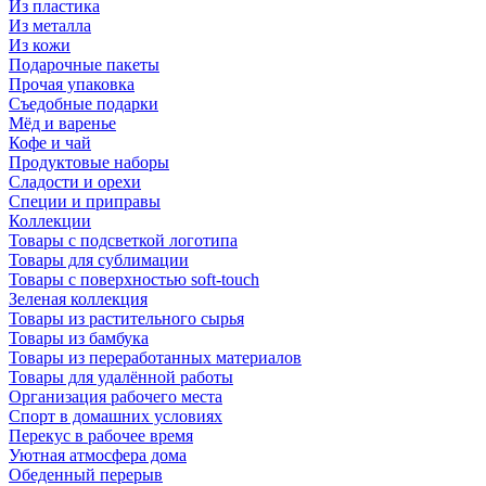
Из пластика
Из металла
Из кожи
Подарочные пакеты
Прочая упаковка
Съедобные подарки
Мёд и варенье
Кофе и чай
Продуктовые наборы
Сладости и орехи
Специи и приправы
Коллекции
Товары с подсветкой логотипа
Товары для сублимации
Товары с поверхностью soft-touch
Зеленая коллекция
Товары из растительного сырья
Товары из бамбука
Товары из переработанных материалов
Товары для удалённой работы
Организация рабочего места
Спорт в домашних условиях
Перекус в рабочее время
Уютная атмосфера дома
Обеденный перерыв