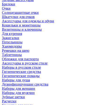
Брелоки
Очки
Солнцезащитные очки
Шкатулки для очков
Аксессуары для одежды и обуви
Кошельки и монетницы
Визитницы и ключницы
Для курения
Зажигалки
Пепельницы
Хьюмидоры
Ремешки на шею
Таблетницы
Обложки для паспорта
Аксессуары в русском стиле
Наборы в русском стиле
Гигиенические средства
Гигиенические помады
Наборы для душа
Дезинфицирующие средства
Наборы для женщин
Наборы для мужчин
Зубные щетки
Расчески