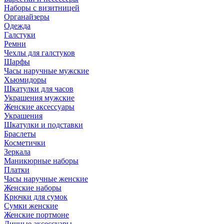
Наборы с визитницей
Органайзеры
Одежда
Галстуки
Ремни
Чехлы для галстуков
Шарфы
Часы наручные мужские
Хьюмидоры
Шкатулки для часов
Украшения мужские
Женские аксессуары
Украшения
Шкатулки и подставки
Браслеты
Косметички
Зеркала
Маникюрные наборы
Платки
Часы наручные женские
Женские наборы
Крючки для сумок
Сумки женские
Женские портмоне
Личные аксессуары