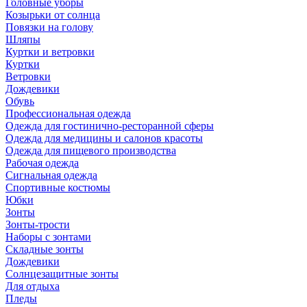
Головные уборы
Козырьки от солнца
Повязки на голову
Шляпы
Куртки и ветровки
Куртки
Ветровки
Дождевики
Обувь
Профессиональная одежда
Одежда для гостинично-ресторанной сферы
Одежда для медицины и салонов красоты
Одежда для пищевого производства
Рабочая одежда
Сигнальная одежда
Спортивные костюмы
Юбки
Зонты
Зонты-трости
Наборы с зонтами
Складные зонты
Дождевики
Солнцезащитные зонты
Для отдыха
Пледы