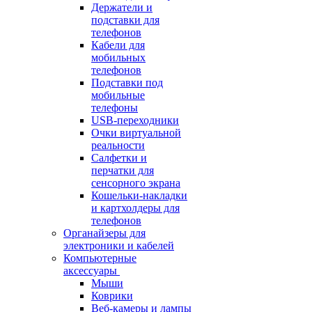
Держатели и
подставки для
телефонов
Кабели для
мобильных
телефонов
Подставки под
мобильные
телефоны
USB-переходники
Очки виртуальной
реальности
Салфетки и
перчатки для
сенсорного экрана
Кошельки-накладки
и картхолдеры для
телефонов
Органайзеры для
электроники и кабелей
Компьютерные
аксессуары
Мыши
Коврики
Веб-камеры и лампы