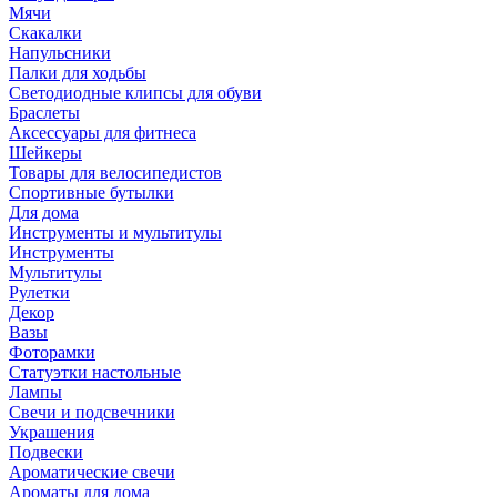
Мячи
Скакалки
Напульсники
Палки для ходьбы
Светодиодные клипсы для обуви
Браслеты
Аксессуары для фитнеса
Шейкеры
Товары для велосипедистов
Спортивные бутылки
Для дома
Инструменты и мультитулы
Инструменты
Мультитулы
Рулетки
Декор
Вазы
Фоторамки
Статуэтки настольные
Лампы
Свечи и подсвечники
Украшения
Подвески
Ароматические свечи
Ароматы для дома