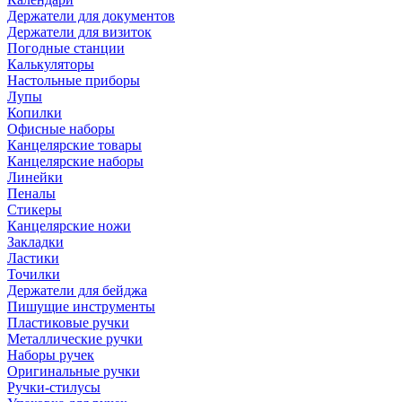
Держатели для документов
Держатели для визиток
Погодные станции
Калькуляторы
Настольные приборы
Лупы
Копилки
Офисные наборы
Канцелярские товары
Канцелярские наборы
Линейки
Пеналы
Стикеры
Канцелярские ножи
Закладки
Ластики
Точилки
Держатели для бейджа
Пишущие инструменты
Пластиковые ручки
Металлические ручки
Наборы ручек
Оригинальные ручки
Ручки-стилусы