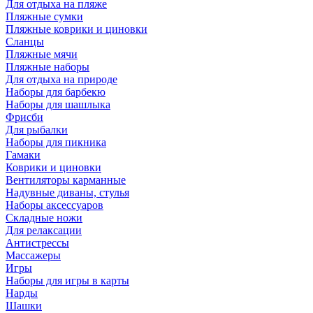
Для отдыха на пляже
Пляжные сумки
Пляжные коврики и циновки
Сланцы
Пляжные мячи
Пляжные наборы
Для отдыха на природе
Наборы для барбекю
Наборы для шашлыка
Фрисби
Для рыбалки
Наборы для пикника
Гамаки
Коврики и циновки
Вентиляторы карманные
Надувные диваны, стулья
Наборы аксессуаров
Складные ножи
Для релаксации
Антистрессы
Массажеры
Игры
Наборы для игры в карты
Нарды
Шашки