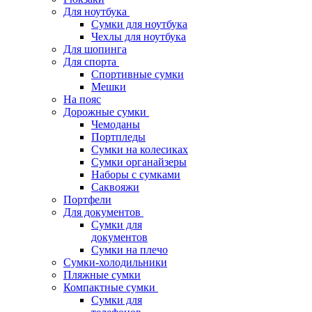
Для ноутбука
Сумки для ноутбука
Чехлы для ноутбука
Для шопинга
Для спорта
Спортивные сумки
Мешки
На пояс
Дорожные сумки
Чемоданы
Портпледы
Сумки на колесиках
Сумки органайзеры
Наборы с сумками
Саквояжи
Портфели
Для документов
Сумки для
документов
Сумки на плечо
Сумки-холодильники
Пляжные сумки
Компактные сумки
Сумки для