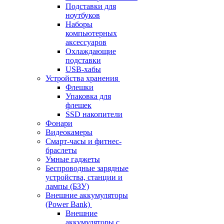
Подставки для
ноутбуков
Наборы
компьютерных
аксессуаров
Охлаждающие
подставки
USB-хабы
Устройства хранения
Флешки
Упаковка для
флешек
SSD накопители
Фонари
Видеокамеры
Смарт-часы и фитнес-
браслеты
Умные гаджеты
Беспроводные зарядные
устройства, станции и
лампы (БЗУ)
Внешние аккумуляторы
(Power Bank)
Внешние
аккумуляторы с