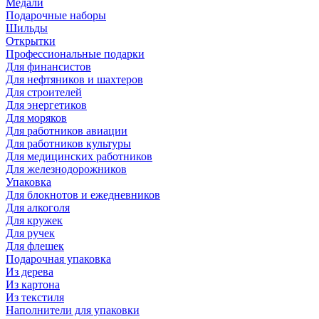
Медали
Подарочные наборы
Шильды
Открытки
Профессиональные подарки
Для финансистов
Для нефтяников и шахтеров
Для строителей
Для энергетиков
Для моряков
Для работников авиации
Для работников культуры
Для медицинских работников
Для железнодорожников
Упаковка
Для блокнотов и ежедневников
Для алкоголя
Для кружек
Для ручек
Для флешек
Подарочная упаковка
Из дерева
Из картона
Из текстиля
Наполнители для упаковки