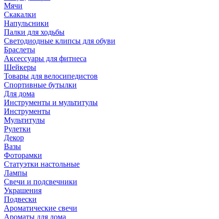
Мячи
Скакалки
Напульсники
Палки для ходьбы
Светодиодные клипсы для обуви
Браслеты
Аксессуары для фитнеса
Шейкеры
Товары для велосипедистов
Спортивные бутылки
Для дома
Инструменты и мультитулы
Инструменты
Мультитулы
Рулетки
Декор
Вазы
Фоторамки
Статуэтки настольные
Лампы
Свечи и подсвечники
Украшения
Подвески
Ароматические свечи
Ароматы для дома