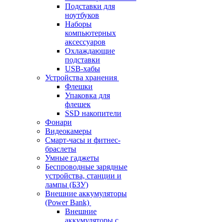
Подставки для
ноутбуков
Наборы
компьютерных
аксессуаров
Охлаждающие
подставки
USB-хабы
Устройства хранения
Флешки
Упаковка для
флешек
SSD накопители
Фонари
Видеокамеры
Смарт-часы и фитнес-
браслеты
Умные гаджеты
Беспроводные зарядные
устройства, станции и
лампы (БЗУ)
Внешние аккумуляторы
(Power Bank)
Внешние
аккумуляторы с