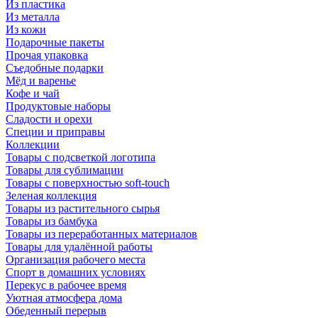
Из пластика
Из металла
Из кожи
Подарочные пакеты
Прочая упаковка
Съедобные подарки
Мёд и варенье
Кофе и чай
Продуктовые наборы
Сладости и орехи
Специи и приправы
Коллекции
Товары с подсветкой логотипа
Товары для сублимации
Товары с поверхностью soft-touch
Зеленая коллекция
Товары из растительного сырья
Товары из бамбука
Товары из переработанных материалов
Товары для удалённой работы
Организация рабочего места
Спорт в домашних условиях
Перекус в рабочее время
Уютная атмосфера дома
Обеденный перерыв