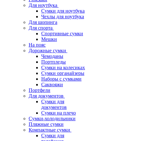
Для ноутбука
Сумки для ноутбука
Чехлы для ноутбука
Для шопинга
Для спорта
Спортивные сумки
Мешки
На пояс
Дорожные сумки
Чемоданы
Портпледы
Сумки на колесиках
Сумки органайзеры
Наборы с сумками
Саквояжи
Портфели
Для документов
Сумки для
документов
Сумки на плечо
Сумки-холодильники
Пляжные сумки
Компактные сумки
Сумки для