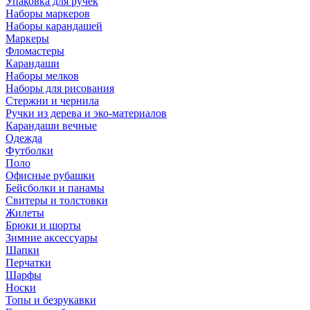
Упаковка для ручек
Наборы маркеров
Наборы карандашей
Маркеры
Фломастеры
Карандаши
Наборы мелков
Наборы для рисования
Стержни и чернила
Ручки из дерева и эко-материалов
Карандаши вечные
Одежда
Футболки
Поло
Офисные рубашки
Бейсболки и панамы
Свитеры и толстовки
Жилеты
Брюки и шорты
Зимние аксессуары
Шапки
Перчатки
Шарфы
Носки
Топы и безрукавки