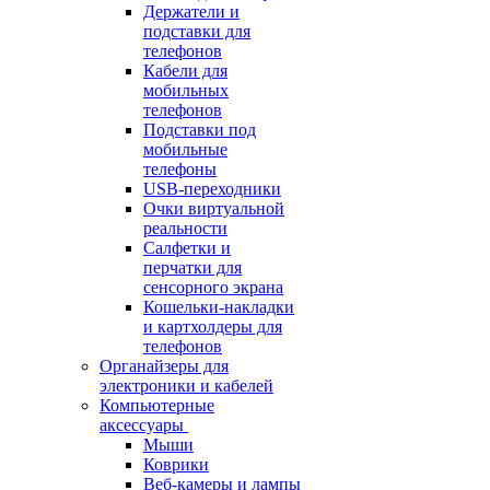
Держатели и
подставки для
телефонов
Кабели для
мобильных
телефонов
Подставки под
мобильные
телефоны
USB-переходники
Очки виртуальной
реальности
Салфетки и
перчатки для
сенсорного экрана
Кошельки-накладки
и картхолдеры для
телефонов
Органайзеры для
электроники и кабелей
Компьютерные
аксессуары
Мыши
Коврики
Веб-камеры и лампы