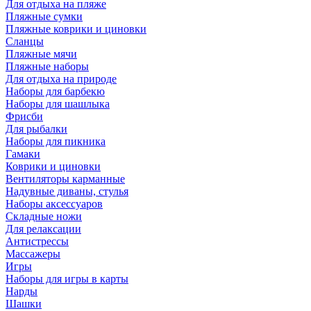
Для отдыха на пляже
Пляжные сумки
Пляжные коврики и циновки
Сланцы
Пляжные мячи
Пляжные наборы
Для отдыха на природе
Наборы для барбекю
Наборы для шашлыка
Фрисби
Для рыбалки
Наборы для пикника
Гамаки
Коврики и циновки
Вентиляторы карманные
Надувные диваны, стулья
Наборы аксессуаров
Складные ножи
Для релаксации
Антистрессы
Массажеры
Игры
Наборы для игры в карты
Нарды
Шашки