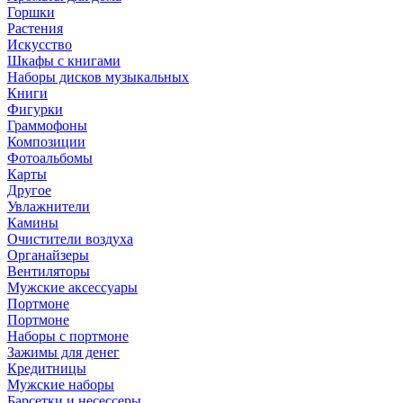
Горшки
Растения
Искусство
Шкафы с книгами
Наборы дисков музыкальных
Книги
Фигурки
Граммофоны
Композиции
Фотоальбомы
Карты
Другое
Увлажнители
Камины
Очистители воздуха
Органайзеры
Вентиляторы
Мужские аксессуары
Портмоне
Портмоне
Наборы с портмоне
Зажимы для денег
Кредитницы
Мужские наборы
Барсетки и несессеры