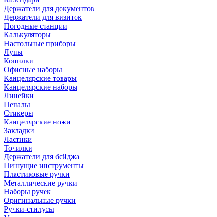
Держатели для документов
Держатели для визиток
Погодные станции
Калькуляторы
Настольные приборы
Лупы
Копилки
Офисные наборы
Канцелярские товары
Канцелярские наборы
Линейки
Пеналы
Стикеры
Канцелярские ножи
Закладки
Ластики
Точилки
Держатели для бейджа
Пишущие инструменты
Пластиковые ручки
Металлические ручки
Наборы ручек
Оригинальные ручки
Ручки-стилусы