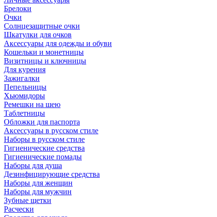
Брелоки
Очки
Солнцезащитные очки
Шкатулки для очков
Аксессуары для одежды и обуви
Кошельки и монетницы
Визитницы и ключницы
Для курения
Зажигалки
Пепельницы
Хьюмидоры
Ремешки на шею
Таблетницы
Обложки для паспорта
Аксессуары в русском стиле
Наборы в русском стиле
Гигиенические средства
Гигиенические помады
Наборы для душа
Дезинфицирующие средства
Наборы для женщин
Наборы для мужчин
Зубные щетки
Расчески