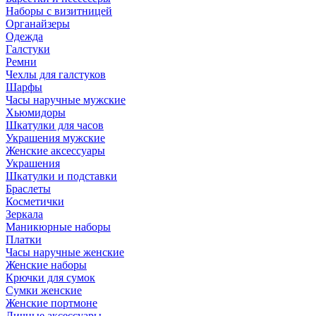
Наборы с визитницей
Органайзеры
Одежда
Галстуки
Ремни
Чехлы для галстуков
Шарфы
Часы наручные мужские
Хьюмидоры
Шкатулки для часов
Украшения мужские
Женские аксессуары
Украшения
Шкатулки и подставки
Браслеты
Косметички
Зеркала
Маникюрные наборы
Платки
Часы наручные женские
Женские наборы
Крючки для сумок
Сумки женские
Женские портмоне
Личные аксессуары