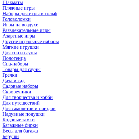
Шахматы
Пляжные игры
Наборы для игры в гольф
Головоломки
Игры на воздухе
Развлекательные игры
Азартные игры
Другие игральные наборы
Мягкие игрушки
Для спа и сауны
Полотенца
Спа-наборы
Товары для сауны
Грелки
Дача и сад
Садовые наборы
Скворечники
Для творчества и хобби
Для путешествий
Для самолетов и поездов
Надувные подушки
Кодовые замки
Багажные бирки
Весы для багажа
Беруши