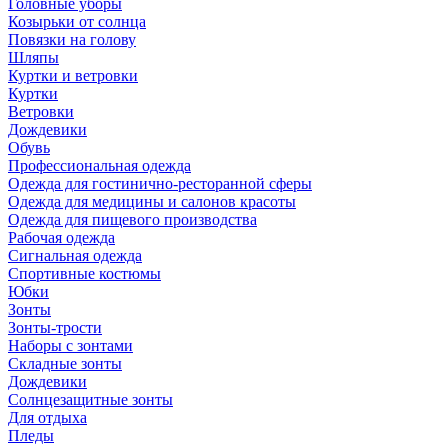
Головные уборы
Козырьки от солнца
Повязки на голову
Шляпы
Куртки и ветровки
Куртки
Ветровки
Дождевики
Обувь
Профессиональная одежда
Одежда для гостинично-ресторанной сферы
Одежда для медицины и салонов красоты
Одежда для пищевого производства
Рабочая одежда
Сигнальная одежда
Спортивные костюмы
Юбки
Зонты
Зонты-трости
Наборы с зонтами
Складные зонты
Дождевики
Солнцезащитные зонты
Для отдыха
Пледы