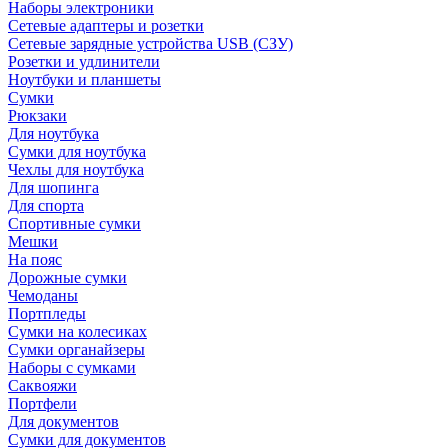
Наборы электроники
Сетевые адаптеры и розетки
Сетевые зарядные устройства USB (СЗУ)
Розетки и удлинители
Ноутбуки и планшеты
Сумки
Рюкзаки
Для ноутбука
Сумки для ноутбука
Чехлы для ноутбука
Для шопинга
Для спорта
Спортивные сумки
Мешки
На пояс
Дорожные сумки
Чемоданы
Портпледы
Сумки на колесиках
Сумки органайзеры
Наборы с сумками
Саквояжи
Портфели
Для документов
Сумки для документов