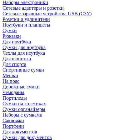
Наборы электроники
Сетевые адаптеры и розетки
Сетевые зарядные устройства USB (СЗУ)
Розетки и удлинители
Ноутбуки и планшеты
Сумки
Рюкзаки
Для ноутбука
Сумки для ноутбука
Чехлы для ноутбука
Для шопинга
Для спорта
Спортивные сумки
Мешки
На пояс
Дорожные сумки
Чемоданы
Портпледы
Сумки на колесиках
Сумки органайзеры
Наборы с сумками
Саквояжи
Портфели
Для документов
Сумки для документов