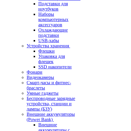
Подставки для
ноутбуков
Наборы
компьютерных
аксессуаров
Охлаждающие
подставки
USB-хабы
Устройства хранения
Флешки
Упаковка для
флешек
SSD накопители
Фонари
Видеокамеры
Смарт-часы и фитнес-
браслеты
Умные гаджеты
Беспроводные зарядные
устройства, станции и
лампы (БЗУ)
Внешние аккумуляторы
(Power Bank)
Внешние
аккумуляторы с