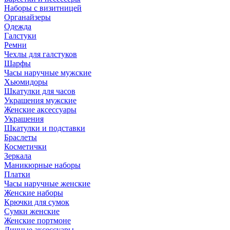
Наборы с визитницей
Органайзеры
Одежда
Галстуки
Ремни
Чехлы для галстуков
Шарфы
Часы наручные мужские
Хьюмидоры
Шкатулки для часов
Украшения мужские
Женские аксессуары
Украшения
Шкатулки и подставки
Браслеты
Косметички
Зеркала
Маникюрные наборы
Платки
Часы наручные женские
Женские наборы
Крючки для сумок
Сумки женские
Женские портмоне
Личные аксессуары