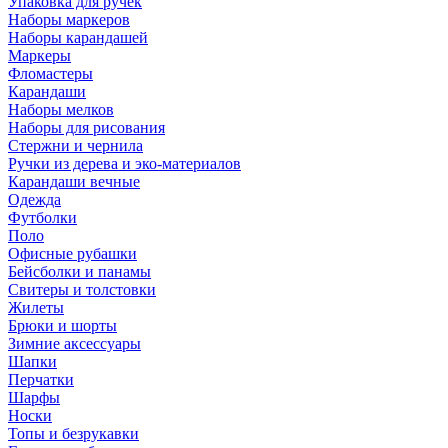
Упаковка для ручек
Наборы маркеров
Наборы карандашей
Маркеры
Фломастеры
Карандаши
Наборы мелков
Наборы для рисования
Стержни и чернила
Ручки из дерева и эко-материалов
Карандаши вечные
Одежда
Футболки
Поло
Офисные рубашки
Бейсболки и панамы
Свитеры и толстовки
Жилеты
Брюки и шорты
Зимние аксессуары
Шапки
Перчатки
Шарфы
Носки
Топы и безрукавки