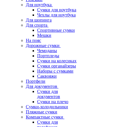
Для ноутбука
Сумки для ноутбука
Чехлы для ноутбука
Для шопинга
Для спорта
Спортивные сумки
Мешки
На пояс
Дорожные сумки
Чемоданы
Портпледы
Сумки на колесиках
Сумки органайзеры
Наборы с сумками
Саквояжи
Портфели
Для документов
Сумки для
документов
Сумки на плечо
Сумки-холодильники
Пляжные сумки
Компактные сумки
Сумки для