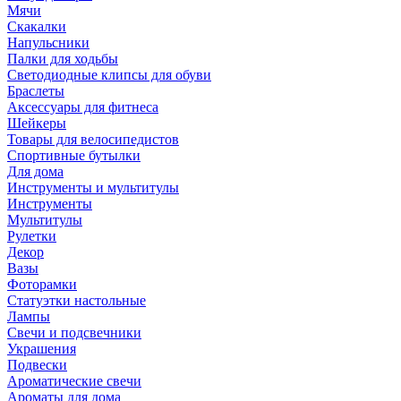
Мячи
Скакалки
Напульсники
Палки для ходьбы
Светодиодные клипсы для обуви
Браслеты
Аксессуары для фитнеса
Шейкеры
Товары для велосипедистов
Спортивные бутылки
Для дома
Инструменты и мультитулы
Инструменты
Мультитулы
Рулетки
Декор
Вазы
Фоторамки
Статуэтки настольные
Лампы
Свечи и подсвечники
Украшения
Подвески
Ароматические свечи
Ароматы для дома