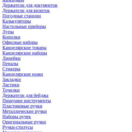
Держатели для документов
Держатели для визиток
Погодные станции
Калькуляторы
Настольные приборы
Лупы
Копилки
Офисные наборы
Канцелярские товары
Канцелярские наборы
Линейки
Пеналы
Стикеры
Канцелярские ножи
Закладки
Ластики
Точилки
Держатели для бейджа
Пишущие инструменты
Пластиковые ручки
Металлические ручки
Наборы ручек
Оригинальные ручки
Ручки-стилусы