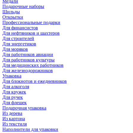
Медали
Подарочные наборы
Шильды
Открытки
Профессиональные подарки
Для финансистов
Для нефтяников и шахтеров
Для строителей
Для энергетиков
Для моряков
Для работников авиации
Для работников культуры
Для медицинских работников
Для железнодорожников
Упаковка
Для блокнотов и ежедневников
Для алкоголя
Для кружек
Для ручек
Для флешек
Подарочная упаковка
Из дерева
Из картона
Из текстиля
Наполнители для упаковки