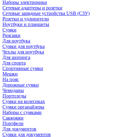
Наборы электроники
Сетевые адаптеры и розетки
Сетевые зарядные устройства USB (СЗУ)
Розетки и удлинители
Ноутбуки и планшеты
Сумки
Рюкзаки
Для ноутбука
Сумки для ноутбука
Чехлы для ноутбука
Для шопинга
Для спорта
Спортивные сумки
Мешки
На пояс
Дорожные сумки
Чемоданы
Портпледы
Сумки на колесиках
Сумки органайзеры
Наборы с сумками
Саквояжи
Портфели
Для документов
Сумки для документов