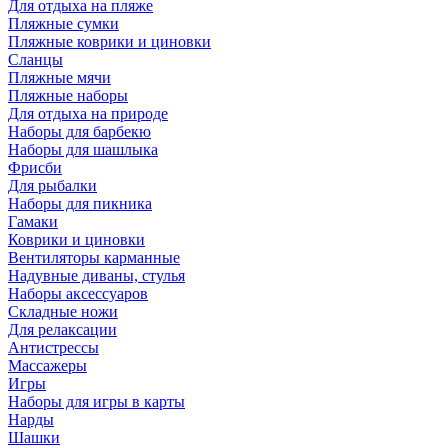
Для отдыха на пляже
Пляжные сумки
Пляжные коврики и циновки
Сланцы
Пляжные мячи
Пляжные наборы
Для отдыха на природе
Наборы для барбекю
Наборы для шашлыка
Фрисби
Для рыбалки
Наборы для пикника
Гамаки
Коврики и циновки
Вентиляторы карманные
Надувные диваны, стулья
Наборы аксессуаров
Складные ножи
Для релаксации
Антистрессы
Массажеры
Игры
Наборы для игры в карты
Нарды
Шашки