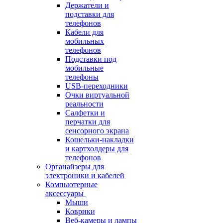
Держатели и
подставки для
телефонов
Кабели для
мобильных
телефонов
Подставки под
мобильные
телефоны
USB-переходники
Очки виртуальной
реальности
Салфетки и
перчатки для
сенсорного экрана
Кошельки-накладки
и картхолдеры для
телефонов
Органайзеры для
электроники и кабелей
Компьютерные
аксессуары
Мыши
Коврики
Веб-камеры и лампы