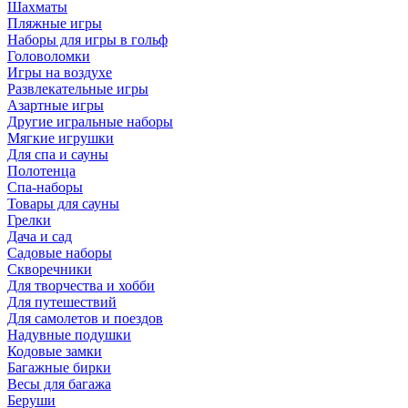
Шахматы
Пляжные игры
Наборы для игры в гольф
Головоломки
Игры на воздухе
Развлекательные игры
Азартные игры
Другие игральные наборы
Мягкие игрушки
Для спа и сауны
Полотенца
Спа-наборы
Товары для сауны
Грелки
Дача и сад
Садовые наборы
Скворечники
Для творчества и хобби
Для путешествий
Для самолетов и поездов
Надувные подушки
Кодовые замки
Багажные бирки
Весы для багажа
Беруши