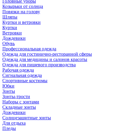
Головные уборы
Козырьки от солнца
Повязки на голову
Шляпы
Куртки и ветровки
Куртки
Ветровки
Дождевики
Обувь
Профессиональная одежда
Одежда для гостинично-ресторанной сферы
Одежда для медицины и салонов красоты
Одежда для пищевого производства
Рабочая одежда
Сигнальная одежда
Спортивные костюмы
Юбки
Зонты
Зонты-трости
Наборы с зонтами
Складные зонты
Дождевики
Солнцезащитные зонты
Для отдыха
Пледы