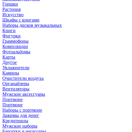
Горшки
Растения
Искусство
Шкафы с книгами
Наборы дисков музыкальных
Книги
Фигурки
Граммофоны
Композиции
Фотоальбомы
Карты
Другое
Увлажнители
Камины
Очистители воздуха
Органайзеры
Вентиляторы
Мужские аксессуары
Портмоне
Портмоне
Наборы с портмоне
Зажимы для денег
Кредитницы
Мужские наборы
Барсетки и несессеры