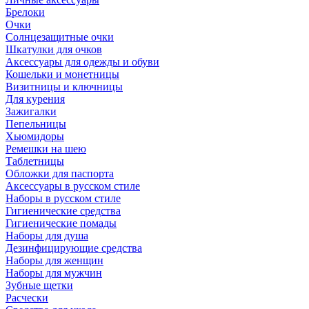
Брелоки
Очки
Солнцезащитные очки
Шкатулки для очков
Аксессуары для одежды и обуви
Кошельки и монетницы
Визитницы и ключницы
Для курения
Зажигалки
Пепельницы
Хьюмидоры
Ремешки на шею
Таблетницы
Обложки для паспорта
Аксессуары в русском стиле
Наборы в русском стиле
Гигиенические средства
Гигиенические помады
Наборы для душа
Дезинфицирующие средства
Наборы для женщин
Наборы для мужчин
Зубные щетки
Расчески