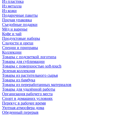
Из пластика
Из металла
Из кожи
Подарочные пакеты
Прочая упаковка
Съедобные подарки
Мёд и варенье
Кофе и чай
Продуктовые наборы
Сладости и орехи
Специи и приправы
Коллекции
Товары с подсветкой логотипа
Товары для сублимации
Товары с поверхностью soft-touch
Зеленая коллекция
Товары из растительного сырья
Товары из бамбука
Товары из переработанных материалов
Товары для удалённой работы
Организация рабочего места
Спорт в домашних условиях
Перекус в рабочее время
Уютная атмосфера дома
Обеденный перерыв