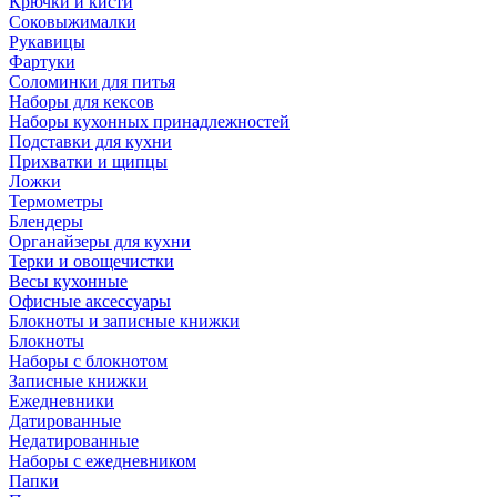
Крючки и кисти
Соковыжималки
Рукавицы
Фартуки
Соломинки для питья
Наборы для кексов
Наборы кухонных принадлежностей
Подставки для кухни
Прихватки и щипцы
Ложки
Термометры
Блендеры
Органайзеры для кухни
Терки и овощечистки
Весы кухонные
Офисные аксессуары
Блокноты и записные книжки
Блокноты
Наборы с блокнотом
Записные книжки
Ежедневники
Датированные
Недатированные
Наборы с ежедневником
Папки