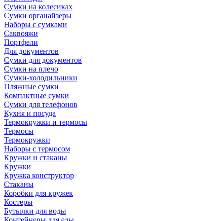
Сумки на колесиках
Сумки органайзеры
Наборы с сумками
Саквояжи
Портфели
Для документов
Сумки для документов
Сумки на плечо
Сумки-холодильники
Пляжные сумки
Компактные сумки
Сумки для телефонов
Кухня и посуда
Термокружки и термосы
Термосы
Термокружки
Наборы с термосом
Кружки и стаканы
Кружки
Кружка конструктор
Стаканы
Коробки для кружек
Костеры
Бутылки для воды
Контейнеры для еды