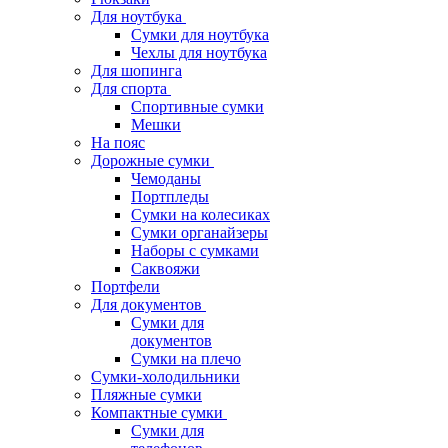
Для ноутбука
Сумки для ноутбука
Чехлы для ноутбука
Для шопинга
Для спорта
Спортивные сумки
Мешки
На пояс
Дорожные сумки
Чемоданы
Портпледы
Сумки на колесиках
Сумки органайзеры
Наборы с сумками
Саквояжи
Портфели
Для документов
Сумки для
документов
Сумки на плечо
Сумки-холодильники
Пляжные сумки
Компактные сумки
Сумки для