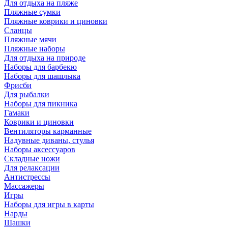
Для отдыха на пляже
Пляжные сумки
Пляжные коврики и циновки
Сланцы
Пляжные мячи
Пляжные наборы
Для отдыха на природе
Наборы для барбекю
Наборы для шашлыка
Фрисби
Для рыбалки
Наборы для пикника
Гамаки
Коврики и циновки
Вентиляторы карманные
Надувные диваны, стулья
Наборы аксессуаров
Складные ножи
Для релаксации
Антистрессы
Массажеры
Игры
Наборы для игры в карты
Нарды
Шашки