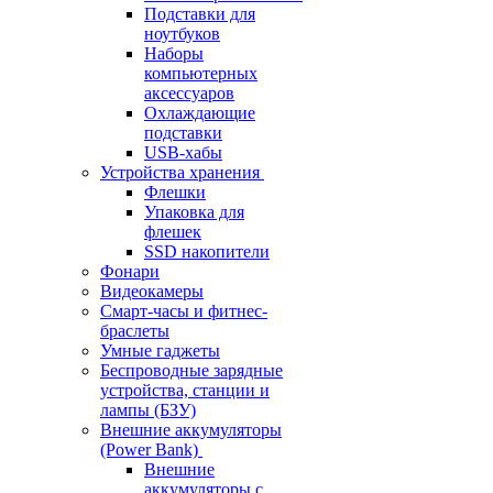
Подставки для
ноутбуков
Наборы
компьютерных
аксессуаров
Охлаждающие
подставки
USB-хабы
Устройства хранения
Флешки
Упаковка для
флешек
SSD накопители
Фонари
Видеокамеры
Смарт-часы и фитнес-
браслеты
Умные гаджеты
Беспроводные зарядные
устройства, станции и
лампы (БЗУ)
Внешние аккумуляторы
(Power Bank)
Внешние
аккумуляторы с