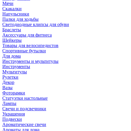
Мячи
Скакалки
Напульсники
Палки для ходьбы
Светодиодные клипсы для обуви
Браслеты
Аксессуары для фитнеса
Шейкеры
Товары для велосипедистов
Спортивные бутылки
Для дома
Инструменты и мультитулы
Инструменты
Мультитулы
Рулетки
Декор
Вазы
Фоторамки
Статуэтки настольные
Лампы
Свечи и подсвечники
Украшения
Подвески
Ароматические свечи
Ароматы для дома