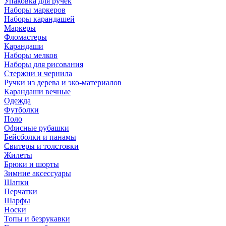
Упаковка для ручек
Наборы маркеров
Наборы карандашей
Маркеры
Фломастеры
Карандаши
Наборы мелков
Наборы для рисования
Стержни и чернила
Ручки из дерева и эко-материалов
Карандаши вечные
Одежда
Футболки
Поло
Офисные рубашки
Бейсболки и панамы
Свитеры и толстовки
Жилеты
Брюки и шорты
Зимние аксессуары
Шапки
Перчатки
Шарфы
Носки
Топы и безрукавки