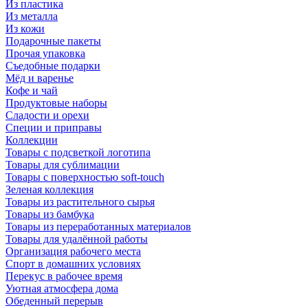
Из пластика
Из металла
Из кожи
Подарочные пакеты
Прочая упаковка
Съедобные подарки
Мёд и варенье
Кофе и чай
Продуктовые наборы
Сладости и орехи
Специи и приправы
Коллекции
Товары с подсветкой логотипа
Товары для сублимации
Товары с поверхностью soft-touch
Зеленая коллекция
Товары из растительного сырья
Товары из бамбука
Товары из переработанных материалов
Товары для удалённой работы
Организация рабочего места
Спорт в домашних условиях
Перекус в рабочее время
Уютная атмосфера дома
Обеденный перерыв