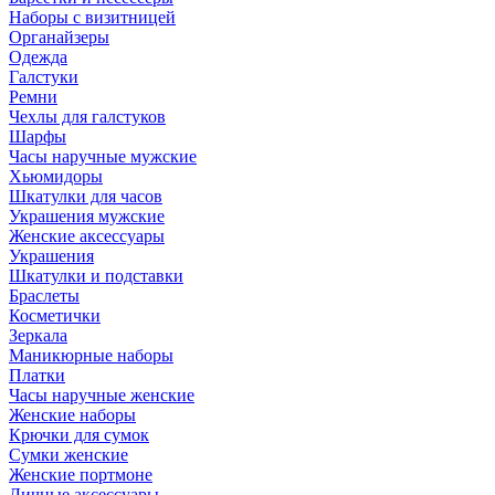
Наборы с визитницей
Органайзеры
Одежда
Галстуки
Ремни
Чехлы для галстуков
Шарфы
Часы наручные мужские
Хьюмидоры
Шкатулки для часов
Украшения мужские
Женские аксессуары
Украшения
Шкатулки и подставки
Браслеты
Косметички
Зеркала
Маникюрные наборы
Платки
Часы наручные женские
Женские наборы
Крючки для сумок
Сумки женские
Женские портмоне
Личные аксессуары