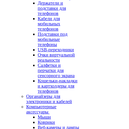
Держатели и
подставки для
телефонов
Кабели для
мобильных
телефонов
Подставки под
мобильные
телефоны
USB-переходники
Очки виртуальной
реальности
Салфетки и
перчатки для
сенсорного экрана
Кошельки-накладки
и картхолдеры для
телефонов
Органайзеры для
электроники и кабелей
Компьютерные
аксессуары
Мыши
Коврики
Веб-камеры и лампы