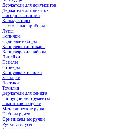
Держатели для документов
Держатели для визиток
Погодные станции
Калькуляторы
Настольные приборы
Лупы
Копилки
Офисные наборы
Канцелярские товары
Канцелярские наборы
Линейки
Пеналы
Стикеры
Канцелярские ножи
Закладки
Ластики
Точилки
Держатели для бейджа
Пишущие инструменты
Пластиковые ручки
Металлические ручки
Наборы ручек
Оригинальные ручки
Ручки-стилусы