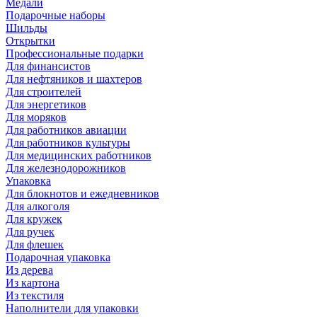
Медали
Подарочные наборы
Шильды
Открытки
Профессиональные подарки
Для финансистов
Для нефтяников и шахтеров
Для строителей
Для энергетиков
Для моряков
Для работников авиации
Для работников культуры
Для медицинских работников
Для железнодорожников
Упаковка
Для блокнотов и ежедневников
Для алкоголя
Для кружек
Для ручек
Для флешек
Подарочная упаковка
Из дерева
Из картона
Из текстиля
Наполнители для упаковки