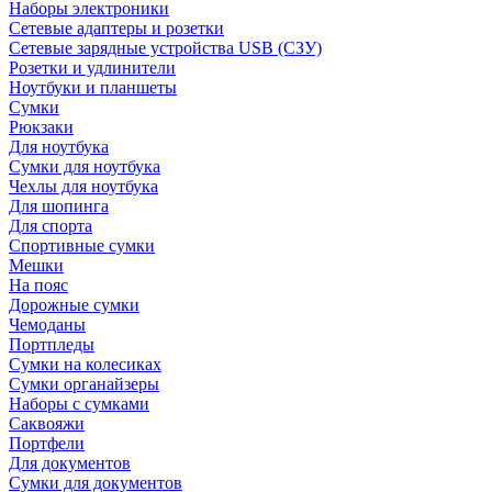
Наборы электроники
Сетевые адаптеры и розетки
Сетевые зарядные устройства USB (СЗУ)
Розетки и удлинители
Ноутбуки и планшеты
Сумки
Рюкзаки
Для ноутбука
Сумки для ноутбука
Чехлы для ноутбука
Для шопинга
Для спорта
Спортивные сумки
Мешки
На пояс
Дорожные сумки
Чемоданы
Портпледы
Сумки на колесиках
Сумки органайзеры
Наборы с сумками
Саквояжи
Портфели
Для документов
Сумки для документов