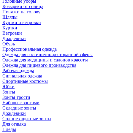
Головные уборы
Козырьки от солнца
Повязки на голову
Шляпы
Куртки и ветровки
Куртки
Ветровки
Дождевики
Обувь
Профессиональная одежда
Одежда для гостинично-ресторанной сферы
Одежда для медицины и салонов красоты
Одежда для пищевого производства
Рабочая одежда
Сигнальная одежда
Спортивные костюмы
Юбки
Зонты
Зонты-трости
Наборы с зонтами
Складные зонты
Дождевики
Солнцезащитные зонты
Для отдыха
Пледы