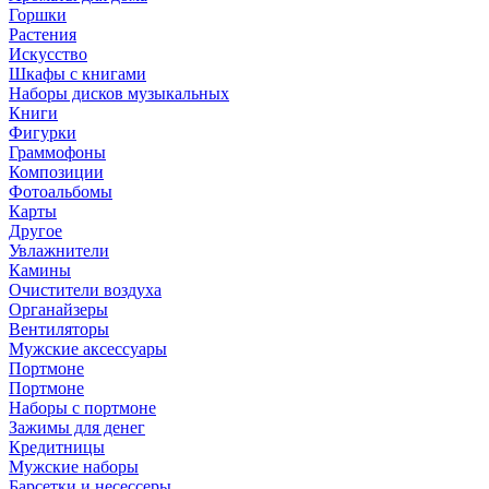
Горшки
Растения
Искусство
Шкафы с книгами
Наборы дисков музыкальных
Книги
Фигурки
Граммофоны
Композиции
Фотоальбомы
Карты
Другое
Увлажнители
Камины
Очистители воздуха
Органайзеры
Вентиляторы
Мужские аксессуары
Портмоне
Портмоне
Наборы с портмоне
Зажимы для денег
Кредитницы
Мужские наборы
Барсетки и несессеры