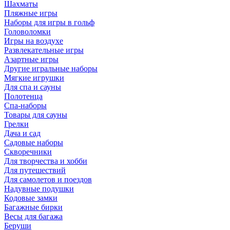
Шахматы
Пляжные игры
Наборы для игры в гольф
Головоломки
Игры на воздухе
Развлекательные игры
Азартные игры
Другие игральные наборы
Мягкие игрушки
Для спа и сауны
Полотенца
Спа-наборы
Товары для сауны
Грелки
Дача и сад
Садовые наборы
Скворечники
Для творчества и хобби
Для путешествий
Для самолетов и поездов
Надувные подушки
Кодовые замки
Багажные бирки
Весы для багажа
Беруши