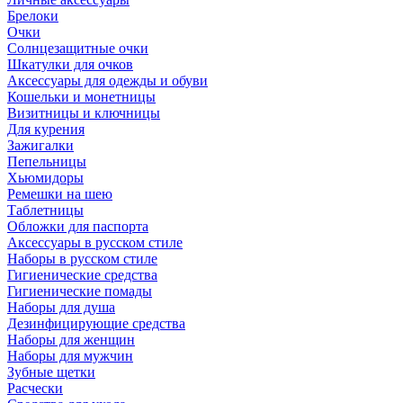
Брелоки
Очки
Солнцезащитные очки
Шкатулки для очков
Аксессуары для одежды и обуви
Кошельки и монетницы
Визитницы и ключницы
Для курения
Зажигалки
Пепельницы
Хьюмидоры
Ремешки на шею
Таблетницы
Обложки для паспорта
Аксессуары в русском стиле
Наборы в русском стиле
Гигиенические средства
Гигиенические помады
Наборы для душа
Дезинфицирующие средства
Наборы для женщин
Наборы для мужчин
Зубные щетки
Расчески