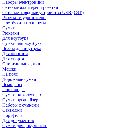
Наборы электроники
Сетевые адаптеры и розетки
Сетевые зарядные устройства USB (СЗУ)
Розетки и удлинители
Ноутбуки и планшеты
Сумки
Рюкзаки
Для ноутбука
Сумки для ноутбука
Чехлы для ноутбука
Для шопинга
Для спорта
Спортивные сумки
Мешки
На пояс
Дорожные сумки
Чемоданы
Портпледы
Сумки на колесиках
Сумки органайзеры
Наборы с сумками
Саквояжи
Портфели
Для документов
Сумки для документов