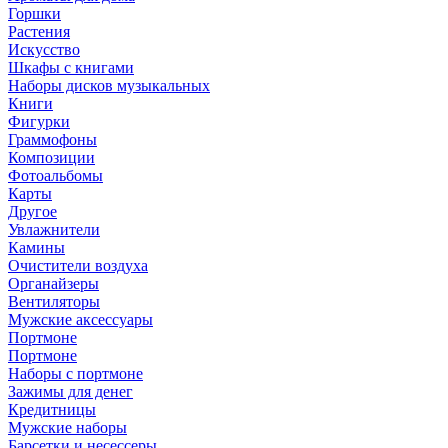
Горшки
Растения
Искусство
Шкафы с книгами
Наборы дисков музыкальных
Книги
Фигурки
Граммофоны
Композиции
Фотоальбомы
Карты
Другое
Увлажнители
Камины
Очистители воздуха
Органайзеры
Вентиляторы
Мужские аксессуары
Портмоне
Портмоне
Наборы с портмоне
Зажимы для денег
Кредитницы
Мужские наборы
Барсетки и несессеры