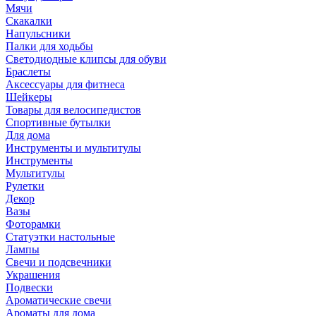
Мячи
Скакалки
Напульсники
Палки для ходьбы
Светодиодные клипсы для обуви
Браслеты
Аксессуары для фитнеса
Шейкеры
Товары для велосипедистов
Спортивные бутылки
Для дома
Инструменты и мультитулы
Инструменты
Мультитулы
Рулетки
Декор
Вазы
Фоторамки
Статуэтки настольные
Лампы
Свечи и подсвечники
Украшения
Подвески
Ароматические свечи
Ароматы для дома