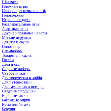
Шахматы
Пляжные игры
Наборы для игры в гольф
Головоломки
Игры на воздухе
Развлекательные игры
Азартные игры
Другие игральные наборы
Мягкие игрушки
Для спа и сауны
Полотенца
Спа-наборы
Товары для сауны
Грелки
Дача и сад
Садовые наборы
Скворечники
Для творчества и хобби
Для путешествий
Для самолетов и поездов
Надувные подушки
Кодовые замки
Багажные бирки
Весы для багажа
Беруши