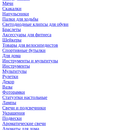
Мячи
Скакалки
Напульсники
Палки для ходьбы
Светодиодные клипсы для обуви
Браслеты
Аксессуары для фитнеса
Шейкеры
Товары для велосипедистов
Спортивные бутылки
Для дома
Инструменты и мультитулы
Инструменты
Мультитулы
Рулетки
Декор
Вазы
Фоторамки
Статуэтки настольные
Лампы
Свечи и подсвечники
Украшения
Подвески
Ароматические свечи
Ароматы для дома