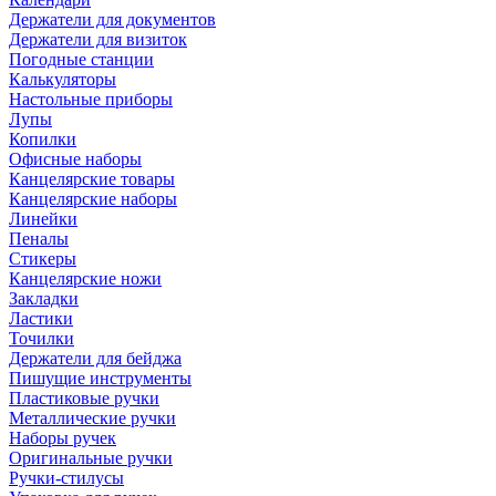
Держатели для документов
Держатели для визиток
Погодные станции
Калькуляторы
Настольные приборы
Лупы
Копилки
Офисные наборы
Канцелярские товары
Канцелярские наборы
Линейки
Пеналы
Стикеры
Канцелярские ножи
Закладки
Ластики
Точилки
Держатели для бейджа
Пишущие инструменты
Пластиковые ручки
Металлические ручки
Наборы ручек
Оригинальные ручки
Ручки-стилусы