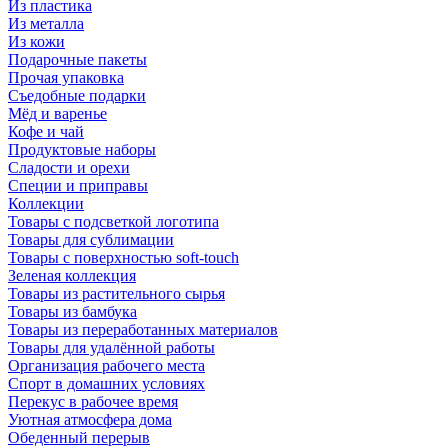
Из пластика
Из металла
Из кожи
Подарочные пакеты
Прочая упаковка
Съедобные подарки
Мёд и варенье
Кофе и чай
Продуктовые наборы
Сладости и орехи
Специи и приправы
Коллекции
Товары с подсветкой логотипа
Товары для сублимации
Товары с поверхностью soft-touch
Зеленая коллекция
Товары из растительного сырья
Товары из бамбука
Товары из переработанных материалов
Товары для удалённой работы
Организация рабочего места
Спорт в домашних условиях
Перекус в рабочее время
Уютная атмосфера дома
Обеденный перерыв