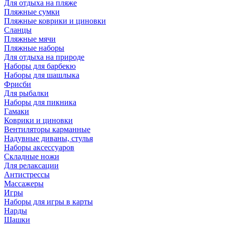
Для отдыха на пляже
Пляжные сумки
Пляжные коврики и циновки
Сланцы
Пляжные мячи
Пляжные наборы
Для отдыха на природе
Наборы для барбекю
Наборы для шашлыка
Фрисби
Для рыбалки
Наборы для пикника
Гамаки
Коврики и циновки
Вентиляторы карманные
Надувные диваны, стулья
Наборы аксессуаров
Складные ножи
Для релаксации
Антистрессы
Массажеры
Игры
Наборы для игры в карты
Нарды
Шашки