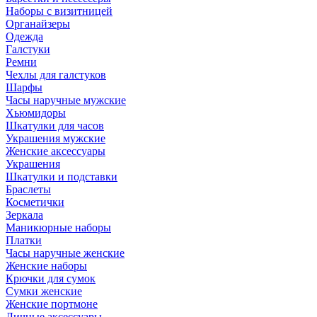
Наборы с визитницей
Органайзеры
Одежда
Галстуки
Ремни
Чехлы для галстуков
Шарфы
Часы наручные мужские
Хьюмидоры
Шкатулки для часов
Украшения мужские
Женские аксессуары
Украшения
Шкатулки и подставки
Браслеты
Косметички
Зеркала
Маникюрные наборы
Платки
Часы наручные женские
Женские наборы
Крючки для сумок
Сумки женские
Женские портмоне
Личные аксессуары