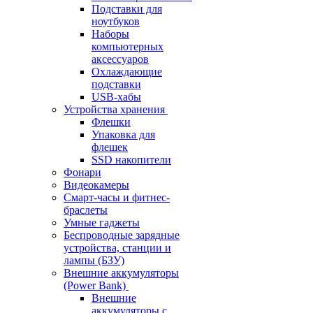
Подставки для
ноутбуков
Наборы
компьютерных
аксессуаров
Охлаждающие
подставки
USB-хабы
Устройства хранения
Флешки
Упаковка для
флешек
SSD накопители
Фонари
Видеокамеры
Смарт-часы и фитнес-
браслеты
Умные гаджеты
Беспроводные зарядные
устройства, станции и
лампы (БЗУ)
Внешние аккумуляторы
(Power Bank)
Внешние
аккумуляторы с