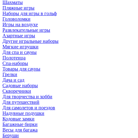
Шахматы
Пляжные игры
Наборы для игры в гольф
Головоломки
Игры на воздухе
Развлекательные игры
Азартные игры
Другие игральные наборы
Мягкие игрушки
Для спа и сауны
Полотенца
Спа-наборы
Товары для сауны
Грелки
Дача и сад
Садовые наборы
Скворечники
Для творчества и хобби
Для путешествий
Для самолетов и поездов
Надувные подушки
Кодовые замки
Багажные бирки
Весы для багажа
Беруши