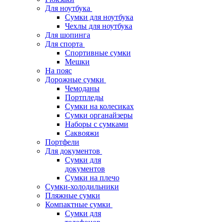
Для ноутбука
Сумки для ноутбука
Чехлы для ноутбука
Для шопинга
Для спорта
Спортивные сумки
Мешки
На пояс
Дорожные сумки
Чемоданы
Портпледы
Сумки на колесиках
Сумки органайзеры
Наборы с сумками
Саквояжи
Портфели
Для документов
Сумки для
документов
Сумки на плечо
Сумки-холодильники
Пляжные сумки
Компактные сумки
Сумки для