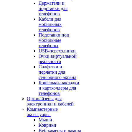
Держатели и
подставки для
телефонов
Кабели для
мобильных
телефонов
Подставки под
мобильные
телефоны
USB-переходники
Очки виртуальной
реальности
Салфетки и
перчатки для
сенсорного экрана
Кошельки-накладки
и картхолдеры для
телефонов
Органайзеры для
электроники и кабелей
Компьютерные
аксессуары
Мыши
Коврики
Веб-камеры и лампы