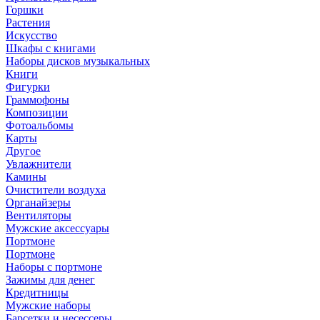
Горшки
Растения
Искусство
Шкафы с книгами
Наборы дисков музыкальных
Книги
Фигурки
Граммофоны
Композиции
Фотоальбомы
Карты
Другое
Увлажнители
Камины
Очистители воздуха
Органайзеры
Вентиляторы
Мужские аксессуары
Портмоне
Портмоне
Наборы с портмоне
Зажимы для денег
Кредитницы
Мужские наборы
Барсетки и несессеры