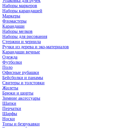
Упаковка для ручек
Наборы маркеров
Наборы карандашей
Маркеры
Фломастеры
Карандаши
Наборы мелков
Наборы для рисования
Стержни и чернила
Ручки из дерева и эко-материалов
Карандаши вечные
Одежда
Футболки
Поло
Офисные рубашки
Бейсболки и панамы
Свитеры и толстовки
Жилеты
Брюки и шорты
Зимние аксессуары
Шапки
Перчатки
Шарфы
Носки
Топы и безрукавки