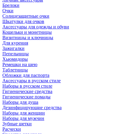
Брелоки
Очки
Солнцезащитные очки
Шкатулки для очков
Аксессуары для одежды и обуви
Кошельки и монетницы
Визитницы и ключницы
Для курения
Зажигалки
Пепельницы
Хьюмидоры
Ремешки на шею
Таблетницы
Обложки для паспорта
Аксессуары в русском стиле
Наборы в русском стиле
Гигиенические средства
Гигиенические помады
Наборы для душа
Дезинфицирующие средства
Наборы для женщин
Наборы для мужчин
Зубные щетки
Расчески