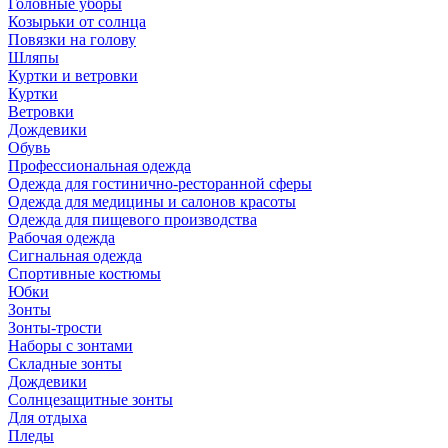
Головные уборы
Козырьки от солнца
Повязки на голову
Шляпы
Куртки и ветровки
Куртки
Ветровки
Дождевики
Обувь
Профессиональная одежда
Одежда для гостинично-ресторанной сферы
Одежда для медицины и салонов красоты
Одежда для пищевого производства
Рабочая одежда
Сигнальная одежда
Спортивные костюмы
Юбки
Зонты
Зонты-трости
Наборы с зонтами
Складные зонты
Дождевики
Солнцезащитные зонты
Для отдыха
Пледы