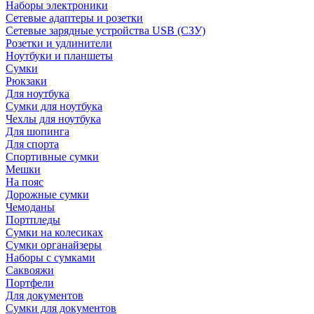
Наборы электроники
Сетевые адаптеры и розетки
Сетевые зарядные устройства USB (СЗУ)
Розетки и удлинители
Ноутбуки и планшеты
Сумки
Рюкзаки
Для ноутбука
Сумки для ноутбука
Чехлы для ноутбука
Для шопинга
Для спорта
Спортивные сумки
Мешки
На пояс
Дорожные сумки
Чемоданы
Портпледы
Сумки на колесиках
Сумки органайзеры
Наборы с сумками
Саквояжи
Портфели
Для документов
Сумки для документов