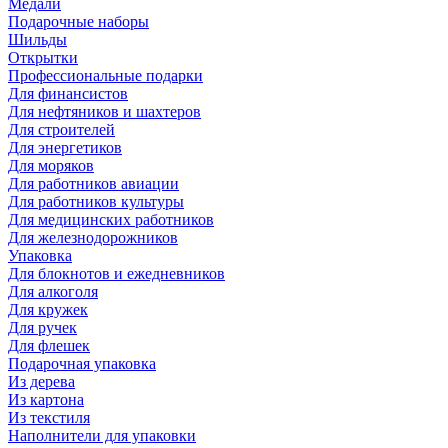
Медали
Подарочные наборы
Шильды
Открытки
Профессиональные подарки
Для финансистов
Для нефтяников и шахтеров
Для строителей
Для энергетиков
Для моряков
Для работников авиации
Для работников культуры
Для медицинских работников
Для железнодорожников
Упаковка
Для блокнотов и ежедневников
Для алкоголя
Для кружек
Для ручек
Для флешек
Подарочная упаковка
Из дерева
Из картона
Из текстиля
Наполнители для упаковки