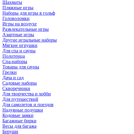
Шахматы
Пляжные игры
Наборы для игры в гольф
Головоломки
Игры на воздухе
Развлекательные игры
Азартные игры
Другие игральные наборы
Мягкие игрушки
Для спа и сауны
Полотенца
Спа-наборы
Товары для сауны
Грелки
Дача и сад
Садовые наборы
Скворечники
Для творчества и хобби
Для путешествий
Для самолетов и поездов
Надувные подушки
Кодовые замки
Багажные бирки
Весы для багажа
Беруши