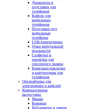
Держатели и
подставки для
телефонов
Кабели для
мобильных
телефонов
Подставки под
мобильные
телефоны
USB-переходники
Очки виртуальной
реальности
Салфетки и
перчатки для
сенсорного экрана
Кошельки-накладки
и картхолдеры для
телефонов
Органайзеры для
электроники и кабелей
Компьютерные
аксессуары
Мыши
Коврики
Веб-камеры и лампы