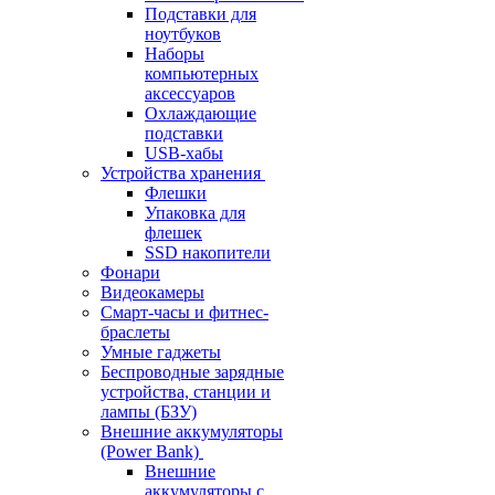
Подставки для
ноутбуков
Наборы
компьютерных
аксессуаров
Охлаждающие
подставки
USB-хабы
Устройства хранения
Флешки
Упаковка для
флешек
SSD накопители
Фонари
Видеокамеры
Смарт-часы и фитнес-
браслеты
Умные гаджеты
Беспроводные зарядные
устройства, станции и
лампы (БЗУ)
Внешние аккумуляторы
(Power Bank)
Внешние
аккумуляторы с