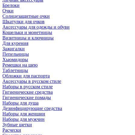
Брелоки
Очки
Солнцезащитные очки
Шкатулки для очков
Аксессуары для одежды и обуви
Кошельки и монетницы
Визитницы и ключницы
Для курения
Зажигалки
Пепельницы
Хьюмидоры
Ремешки на шею
Таблетницы
Обложки для паспорта
Аксессуары в русском стиле
Наборы в русском стиле
Гигиенические средства
Гигиенические помады
Наборы для душа
Дезинфицирующие средства
Наборы для женщин
Наборы для мужчин
Зубные щетки
Расчески