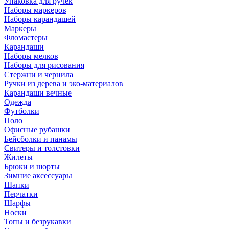
Упаковка для ручек
Наборы маркеров
Наборы карандашей
Маркеры
Фломастеры
Карандаши
Наборы мелков
Наборы для рисования
Стержни и чернила
Ручки из дерева и эко-материалов
Карандаши вечные
Одежда
Футболки
Поло
Офисные рубашки
Бейсболки и панамы
Свитеры и толстовки
Жилеты
Брюки и шорты
Зимние аксессуары
Шапки
Перчатки
Шарфы
Носки
Топы и безрукавки