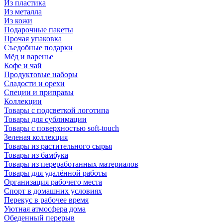
Из пластика
Из металла
Из кожи
Подарочные пакеты
Прочая упаковка
Съедобные подарки
Мёд и варенье
Кофе и чай
Продуктовые наборы
Сладости и орехи
Специи и приправы
Коллекции
Товары с подсветкой логотипа
Товары для сублимации
Товары с поверхностью soft-touch
Зеленая коллекция
Товары из растительного сырья
Товары из бамбука
Товары из переработанных материалов
Товары для удалённой работы
Организация рабочего места
Спорт в домашних условиях
Перекус в рабочее время
Уютная атмосфера дома
Обеденный перерыв