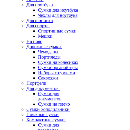
Для ноутбука
Сумки для ноутбука
Чехлы для ноутбука
Для шопинга
Для спорта
Спортивные сумки
Мешки
На пояс
Дорожные сумки
Чемоданы
Портпледы
Сумки на колесиках
Сумки органайзеры
Наборы с сумками
Саквояжи
Портфели
Для документов
Сумки для
документов
Сумки на плечо
Сумки-холодильники
Пляжные сумки
Компактные сумки
Сумки для