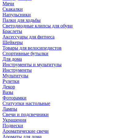
Мячи
Скакалки
Напульсники
Палки для ходьбы
Светодиодные клипсы для обуви
Браслеты
Аксессуары для фитнеса
Шейкеры
Товары для велосипедистов
Спортивные бутылки
Для дома
Инструменты и мультитулы
Инструменты
Мультитулы
Рулетки
Декор
Вазы
Фоторамки
Статуэтки настольные
Лампы
Свечи и подсвечники
Украшения
Подвески
Ароматические свечи
Ароматы для дома