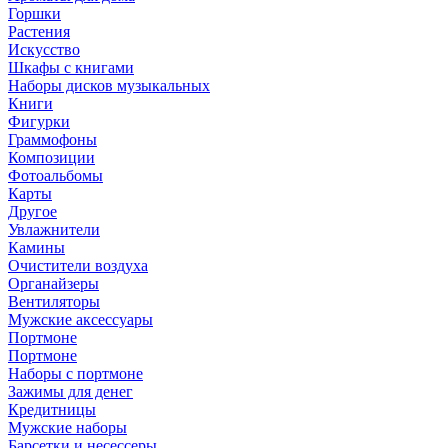
Горшки
Растения
Искусство
Шкафы с книгами
Наборы дисков музыкальных
Книги
Фигурки
Граммофоны
Композиции
Фотоальбомы
Карты
Другое
Увлажнители
Камины
Очистители воздуха
Органайзеры
Вентиляторы
Мужские аксессуары
Портмоне
Портмоне
Наборы с портмоне
Зажимы для денег
Кредитницы
Мужские наборы
Барсетки и несессеры