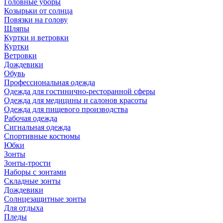
Головные уборы
Козырьки от солнца
Повязки на голову
Шляпы
Куртки и ветровки
Куртки
Ветровки
Дождевики
Обувь
Профессиональная одежда
Одежда для гостинично-ресторанной сферы
Одежда для медицины и салонов красоты
Одежда для пищевого производства
Рабочая одежда
Сигнальная одежда
Спортивные костюмы
Юбки
Зонты
Зонты-трости
Наборы с зонтами
Складные зонты
Дождевики
Солнцезащитные зонты
Для отдыха
Пледы