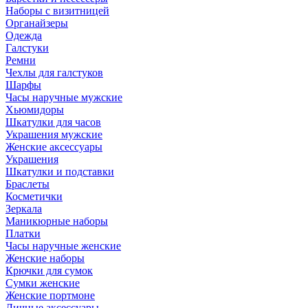
Наборы с визитницей
Органайзеры
Одежда
Галстуки
Ремни
Чехлы для галстуков
Шарфы
Часы наручные мужские
Хьюмидоры
Шкатулки для часов
Украшения мужские
Женские аксессуары
Украшения
Шкатулки и подставки
Браслеты
Косметички
Зеркала
Маникюрные наборы
Платки
Часы наручные женские
Женские наборы
Крючки для сумок
Сумки женские
Женские портмоне
Личные аксессуары