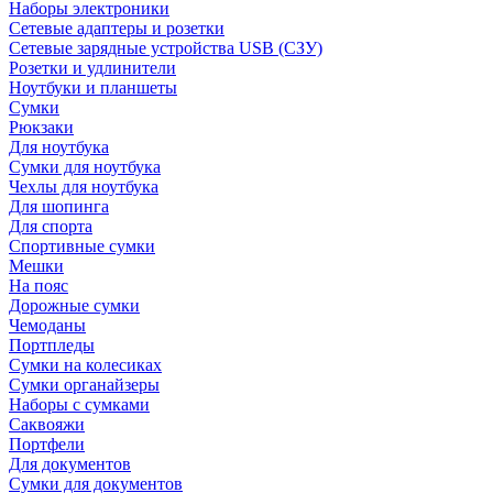
Наборы электроники
Сетевые адаптеры и розетки
Сетевые зарядные устройства USB (СЗУ)
Розетки и удлинители
Ноутбуки и планшеты
Сумки
Рюкзаки
Для ноутбука
Сумки для ноутбука
Чехлы для ноутбука
Для шопинга
Для спорта
Спортивные сумки
Мешки
На пояс
Дорожные сумки
Чемоданы
Портпледы
Сумки на колесиках
Сумки органайзеры
Наборы с сумками
Саквояжи
Портфели
Для документов
Сумки для документов