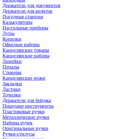
Держатели для документов
Держатели для визиток
Погодные станции
Калькуляторы
Настольные приборы
Лупы
Копилки
Офисные наборы
Канцелярские товары
Канцелярские наборы
Линейки
Пеналы
Стикеры
Канцелярские ножи
Закладки
Ластики
Точилки
Держатели для бейджа
Пишущие инструменты
Пластиковые ручки
Металлические ручки
Наборы ручек
Оригинальные ручки
Ручки-стилусы