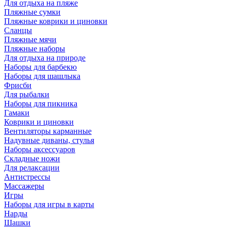
Для отдыха на пляже
Пляжные сумки
Пляжные коврики и циновки
Сланцы
Пляжные мячи
Пляжные наборы
Для отдыха на природе
Наборы для барбекю
Наборы для шашлыка
Фрисби
Для рыбалки
Наборы для пикника
Гамаки
Коврики и циновки
Вентиляторы карманные
Надувные диваны, стулья
Наборы аксессуаров
Складные ножи
Для релаксации
Антистрессы
Массажеры
Игры
Наборы для игры в карты
Нарды
Шашки