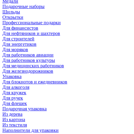
Медали
Подарочные наборы
Шильды
Открытки
Профессиональные подарки
Для финансистов
Для нефтяников и шахтеров
Для строителей
Для энергетиков
Для моряков
Для работников авиации
Для работников культуры
Для медицинских работников
Для железнодорожников
Упаковка
Для блокнотов и ежедневников
Для алкоголя
Для кружек
Для ручек
Для флешек
Подарочная упаковка
Из дерева
Из картона
Из текстиля
Наполнители для упаковки