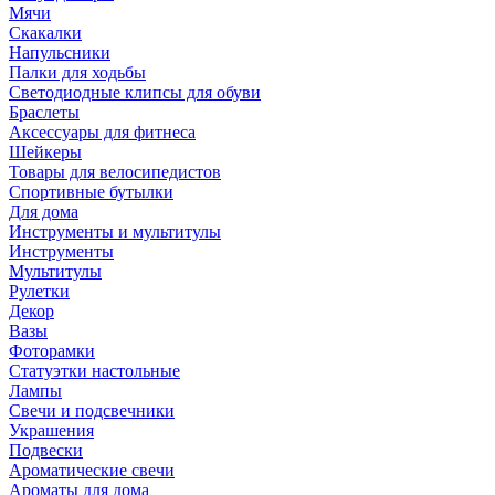
Мячи
Скакалки
Напульсники
Палки для ходьбы
Светодиодные клипсы для обуви
Браслеты
Аксессуары для фитнеса
Шейкеры
Товары для велосипедистов
Спортивные бутылки
Для дома
Инструменты и мультитулы
Инструменты
Мультитулы
Рулетки
Декор
Вазы
Фоторамки
Статуэтки настольные
Лампы
Свечи и подсвечники
Украшения
Подвески
Ароматические свечи
Ароматы для дома