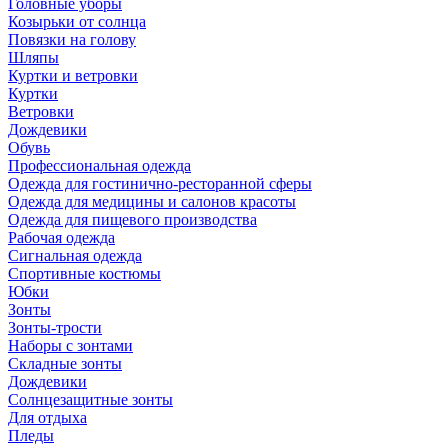
Головные уборы
Козырьки от солнца
Повязки на голову
Шляпы
Куртки и ветровки
Куртки
Ветровки
Дождевики
Обувь
Профессиональная одежда
Одежда для гостинично-ресторанной сферы
Одежда для медицины и салонов красоты
Одежда для пищевого производства
Рабочая одежда
Сигнальная одежда
Спортивные костюмы
Юбки
Зонты
Зонты-трости
Наборы с зонтами
Складные зонты
Дождевики
Солнцезащитные зонты
Для отдыха
Пледы