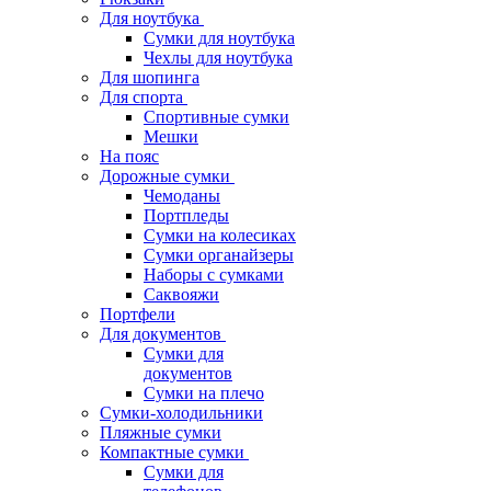
Для ноутбука
Сумки для ноутбука
Чехлы для ноутбука
Для шопинга
Для спорта
Спортивные сумки
Мешки
На пояс
Дорожные сумки
Чемоданы
Портпледы
Сумки на колесиках
Сумки органайзеры
Наборы с сумками
Саквояжи
Портфели
Для документов
Сумки для
документов
Сумки на плечо
Сумки-холодильники
Пляжные сумки
Компактные сумки
Сумки для