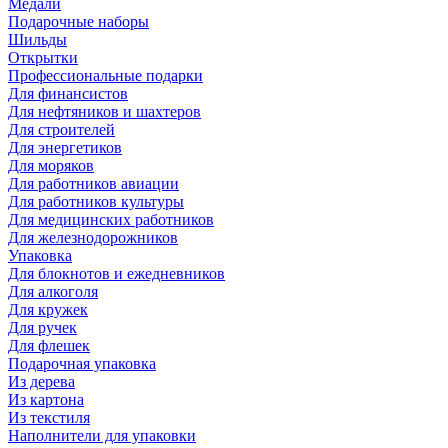
Медали
Подарочные наборы
Шильды
Открытки
Профессиональные подарки
Для финансистов
Для нефтяников и шахтеров
Для строителей
Для энергетиков
Для моряков
Для работников авиации
Для работников культуры
Для медицинских работников
Для железнодорожников
Упаковка
Для блокнотов и ежедневников
Для алкоголя
Для кружек
Для ручек
Для флешек
Подарочная упаковка
Из дерева
Из картона
Из текстиля
Наполнители для упаковки