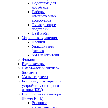
Подставки для
ноутбуков
Наборы
компьютерных
аксессуаров
Охлаждающие
подставки
USB-хабы
Устройства хранения
Флешки
Упаковка для
флешек
SSD накопители
Фонари
Видеокамеры
Смарт-часы и фитнес-
браслеты
Умные гаджеты
Беспроводные зарядные
устройства, станции и
лампы (БЗУ)
Внешние аккумуляторы
(Power Bank)
Внешние
аккумуляторы с