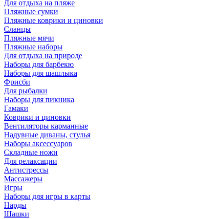
Для отдыха на пляже
Пляжные сумки
Пляжные коврики и циновки
Сланцы
Пляжные мячи
Пляжные наборы
Для отдыха на природе
Наборы для барбекю
Наборы для шашлыка
Фрисби
Для рыбалки
Наборы для пикника
Гамаки
Коврики и циновки
Вентиляторы карманные
Надувные диваны, стулья
Наборы аксессуаров
Складные ножи
Для релаксации
Антистрессы
Массажеры
Игры
Наборы для игры в карты
Нарды
Шашки