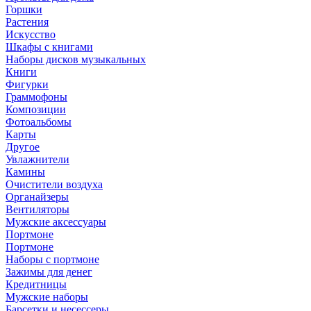
Горшки
Растения
Искусство
Шкафы с книгами
Наборы дисков музыкальных
Книги
Фигурки
Граммофоны
Композиции
Фотоальбомы
Карты
Другое
Увлажнители
Камины
Очистители воздуха
Органайзеры
Вентиляторы
Мужские аксессуары
Портмоне
Портмоне
Наборы с портмоне
Зажимы для денег
Кредитницы
Мужские наборы
Барсетки и несессеры