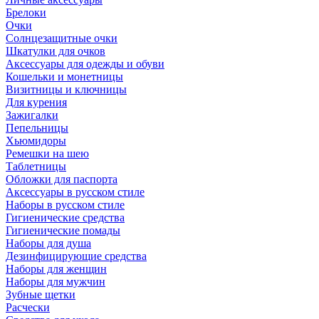
Брелоки
Очки
Солнцезащитные очки
Шкатулки для очков
Аксессуары для одежды и обуви
Кошельки и монетницы
Визитницы и ключницы
Для курения
Зажигалки
Пепельницы
Хьюмидоры
Ремешки на шею
Таблетницы
Обложки для паспорта
Аксессуары в русском стиле
Наборы в русском стиле
Гигиенические средства
Гигиенические помады
Наборы для душа
Дезинфицирующие средства
Наборы для женщин
Наборы для мужчин
Зубные щетки
Расчески