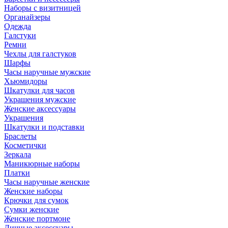
Наборы с визитницей
Органайзеры
Одежда
Галстуки
Ремни
Чехлы для галстуков
Шарфы
Часы наручные мужские
Хьюмидоры
Шкатулки для часов
Украшения мужские
Женские аксессуары
Украшения
Шкатулки и подставки
Браслеты
Косметички
Зеркала
Маникюрные наборы
Платки
Часы наручные женские
Женские наборы
Крючки для сумок
Сумки женские
Женские портмоне
Личные аксессуары