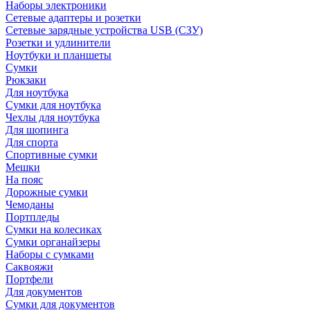
Наборы электроники
Сетевые адаптеры и розетки
Сетевые зарядные устройства USB (СЗУ)
Розетки и удлинители
Ноутбуки и планшеты
Сумки
Рюкзаки
Для ноутбука
Сумки для ноутбука
Чехлы для ноутбука
Для шопинга
Для спорта
Спортивные сумки
Мешки
На пояс
Дорожные сумки
Чемоданы
Портпледы
Сумки на колесиках
Сумки органайзеры
Наборы с сумками
Саквояжи
Портфели
Для документов
Сумки для документов