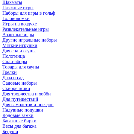
Шахматы
Пляжные игры
Наборы для игры в гольф
Головоломки
Игры на воздухе
Развлекательные игры
Азартные игры
Другие игральные наборы
Мягкие игрушки
Для спа и сауны
Полотенца
Спа-наборы
Товары для сауны
Грелки
Дача и сад
Садовые наборы
Скворечники
Для творчества и хобби
Для путешествий
Для самолетов и поездов
Надувные подушки
Кодовые замки
Багажные бирки
Весы для багажа
Беруши