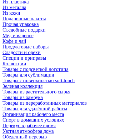
Из пластика
Из металла
Из кожи
Подарочные пакеты
Прочая упаковка
Съедобные подарки
Мёд и варенье
Кофе и чай
Продуктовые наборы
Сладости и орехи
Специи и приправы
Коллекции
Товары с подсветкой логотипа
Товары для сублимации
Товары с поверхностью soft-touch
Зеленая коллекция
Товары из растительного сырья
Товары из бамбука
Товары из переработанных материалов
Товары для удалённой работы
Организация рабочего места
Спорт в домашних условиях
Перекус в рабочее время
Уютная атмосфера дома
Обеденный перерыв