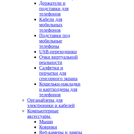
Держатели и
подставки для
телефонов
Кабели для
мобильных
телефонов
Подставки под
мобильные
телефоны
USB-переходники
Очки виртуальной
реальности
Салфетки и
перчатки для
сенсорного экрана
Кошельки-накладки
и картхолдеры для
телефонов
Органайзеры для
электроники и кабелей
Компьютерные
аксессуары
Мыши
Коврики
Веб-камеры и лампы