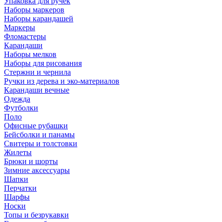
Упаковка для ручек
Наборы маркеров
Наборы карандашей
Маркеры
Фломастеры
Карандаши
Наборы мелков
Наборы для рисования
Стержни и чернила
Ручки из дерева и эко-материалов
Карандаши вечные
Одежда
Футболки
Поло
Офисные рубашки
Бейсболки и панамы
Свитеры и толстовки
Жилеты
Брюки и шорты
Зимние аксессуары
Шапки
Перчатки
Шарфы
Носки
Топы и безрукавки