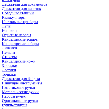
Держатели для документов
Держатели для визиток
Погодные станции
Калькуляторы
Настольные приборы
Лупы
Копилки
Офисные наборы
Канцелярские товары
Канцелярские наборы
Линейки
Пеналы
Стикеры
Канцелярские ножи
Закладки
Ластики
Точилки
Держатели для бейджа
Пишущие инструменты
Пластиковые ручки
Металлические ручки
Наборы ручек
Оригинальные ручки
Ручки-стилусы