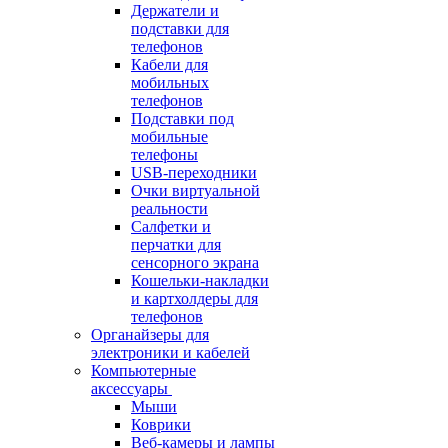
Держатели и
подставки для
телефонов
Кабели для
мобильных
телефонов
Подставки под
мобильные
телефоны
USB-переходники
Очки виртуальной
реальности
Салфетки и
перчатки для
сенсорного экрана
Кошельки-накладки
и картхолдеры для
телефонов
Органайзеры для
электроники и кабелей
Компьютерные
аксессуары
Мыши
Коврики
Веб-камеры и лампы