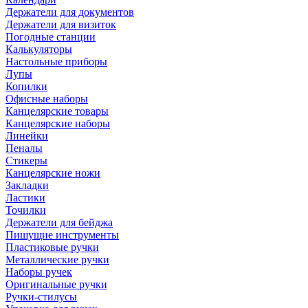
Держатели для документов
Держатели для визиток
Погодные станции
Калькуляторы
Настольные приборы
Лупы
Копилки
Офисные наборы
Канцелярские товары
Канцелярские наборы
Линейки
Пеналы
Стикеры
Канцелярские ножи
Закладки
Ластики
Точилки
Держатели для бейджа
Пишущие инструменты
Пластиковые ручки
Металлические ручки
Наборы ручек
Оригинальные ручки
Ручки-стилусы