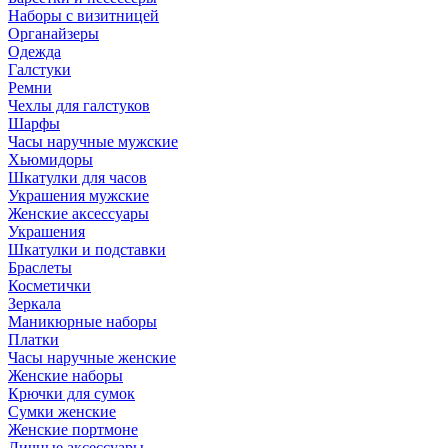
Наборы с визитницей
Органайзеры
Одежда
Галстуки
Ремни
Чехлы для галстуков
Шарфы
Часы наручные мужские
Хьюмидоры
Шкатулки для часов
Украшения мужские
Женские аксессуары
Украшения
Шкатулки и подставки
Браслеты
Косметички
Зеркала
Маникюрные наборы
Платки
Часы наручные женские
Женские наборы
Крючки для сумок
Сумки женские
Женские портмоне
Личные аксессуары