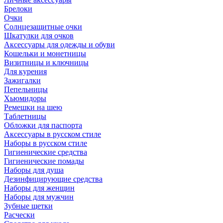
Брелоки
Очки
Солнцезащитные очки
Шкатулки для очков
Аксессуары для одежды и обуви
Кошельки и монетницы
Визитницы и ключницы
Для курения
Зажигалки
Пепельницы
Хьюмидоры
Ремешки на шею
Таблетницы
Обложки для паспорта
Аксессуары в русском стиле
Наборы в русском стиле
Гигиенические средства
Гигиенические помады
Наборы для душа
Дезинфицирующие средства
Наборы для женщин
Наборы для мужчин
Зубные щетки
Расчески