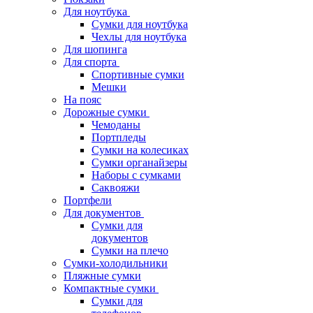
Для ноутбука
Сумки для ноутбука
Чехлы для ноутбука
Для шопинга
Для спорта
Спортивные сумки
Мешки
На пояс
Дорожные сумки
Чемоданы
Портпледы
Сумки на колесиках
Сумки органайзеры
Наборы с сумками
Саквояжи
Портфели
Для документов
Сумки для
документов
Сумки на плечо
Сумки-холодильники
Пляжные сумки
Компактные сумки
Сумки для