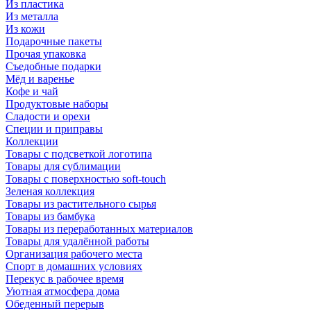
Из пластика
Из металла
Из кожи
Подарочные пакеты
Прочая упаковка
Съедобные подарки
Мёд и варенье
Кофе и чай
Продуктовые наборы
Сладости и орехи
Специи и приправы
Коллекции
Товары с подсветкой логотипа
Товары для сублимации
Товары с поверхностью soft-touch
Зеленая коллекция
Товары из растительного сырья
Товары из бамбука
Товары из переработанных материалов
Товары для удалённой работы
Организация рабочего места
Спорт в домашних условиях
Перекус в рабочее время
Уютная атмосфера дома
Обеденный перерыв