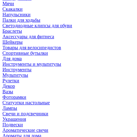
Мячи
Скакалки
Напульсники
Палки для ходьбы
Светодиодные клипсы для обуви
Браслеты
Аксессуары для фитнеса
Шейкеры
Товары для велосипедистов
Спортивные бутылки
Для дома
Инструменты и мультитулы
Инструменты
Мультитулы
Рулетки
Декор
Вазы
Фоторамки
Статуэтки настольные
Лампы
Свечи и подсвечники
Украшения
Подвески
Ароматические свечи
Ароматы для дома