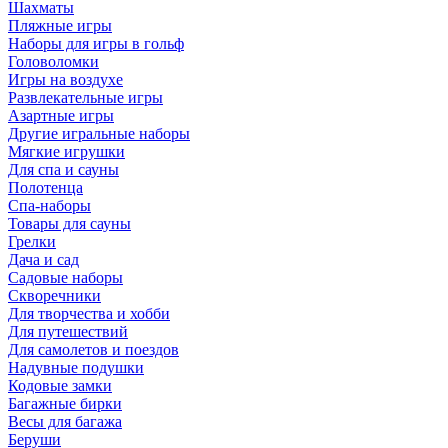
Шахматы
Пляжные игры
Наборы для игры в гольф
Головоломки
Игры на воздухе
Развлекательные игры
Азартные игры
Другие игральные наборы
Мягкие игрушки
Для спа и сауны
Полотенца
Спа-наборы
Товары для сауны
Грелки
Дача и сад
Садовые наборы
Скворечники
Для творчества и хобби
Для путешествий
Для самолетов и поездов
Надувные подушки
Кодовые замки
Багажные бирки
Весы для багажа
Беруши