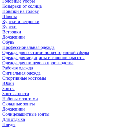
Головные уборы
Козырьки от солнца
Повязки на голову
Шляпы
Куртки и ветровки
Куртки
Ветровки
Дождевики
Обувь
Профессиональная одежда
Одежда для гостинично-ресторанной сферы
Одежда для медицины и салонов красоты
Одежда для пищевого производства
Рабочая одежда
Сигнальная одежда
Спортивные костюмы
Юбки
Зонты
Зонты-трости
Наборы с зонтами
Складные зонты
Дождевики
Солнцезащитные зонты
Для отдыха
Пледы