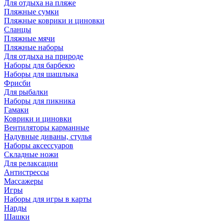
Для отдыха на пляже
Пляжные сумки
Пляжные коврики и циновки
Сланцы
Пляжные мячи
Пляжные наборы
Для отдыха на природе
Наборы для барбекю
Наборы для шашлыка
Фрисби
Для рыбалки
Наборы для пикника
Гамаки
Коврики и циновки
Вентиляторы карманные
Надувные диваны, стулья
Наборы аксессуаров
Складные ножи
Для релаксации
Антистрессы
Массажеры
Игры
Наборы для игры в карты
Нарды
Шашки