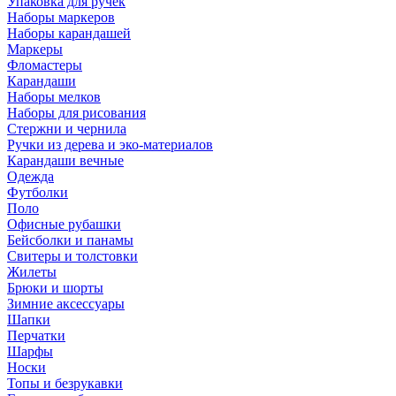
Упаковка для ручек
Наборы маркеров
Наборы карандашей
Маркеры
Фломастеры
Карандаши
Наборы мелков
Наборы для рисования
Стержни и чернила
Ручки из дерева и эко-материалов
Карандаши вечные
Одежда
Футболки
Поло
Офисные рубашки
Бейсболки и панамы
Свитеры и толстовки
Жилеты
Брюки и шорты
Зимние аксессуары
Шапки
Перчатки
Шарфы
Носки
Топы и безрукавки