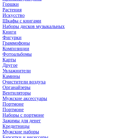
Горшки
Растения
Искусство
Шкафы с книгами
Наборы дисков музыкальных
Книги
Фигурки
Граммофоны
Композиции
Фотоальбомы
Карты
Другое
Увлажнители
Камины
Очистители воздуха
Органайзеры
Вентиляторы
Мужские аксессуары
Портмоне
Портмоне
Наборы с портмоне
Зажимы для денег
Кредитницы
Мужские наборы
Барсетки и несессеры