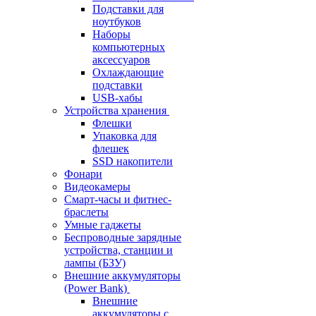
Подставки для
ноутбуков
Наборы
компьютерных
аксессуаров
Охлаждающие
подставки
USB-хабы
Устройства хранения
Флешки
Упаковка для
флешек
SSD накопители
Фонари
Видеокамеры
Смарт-часы и фитнес-
браслеты
Умные гаджеты
Беспроводные зарядные
устройства, станции и
лампы (БЗУ)
Внешние аккумуляторы
(Power Bank)
Внешние
аккумуляторы с