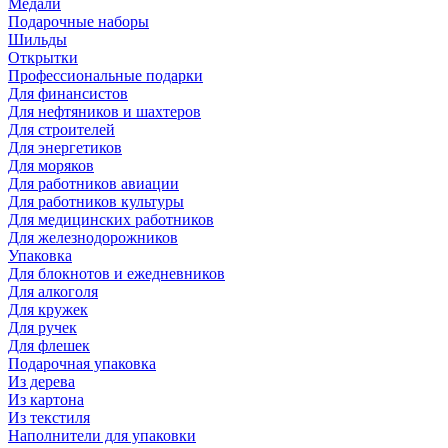
Медали
Подарочные наборы
Шильды
Открытки
Профессиональные подарки
Для финансистов
Для нефтяников и шахтеров
Для строителей
Для энергетиков
Для моряков
Для работников авиации
Для работников культуры
Для медицинских работников
Для железнодорожников
Упаковка
Для блокнотов и ежедневников
Для алкоголя
Для кружек
Для ручек
Для флешек
Подарочная упаковка
Из дерева
Из картона
Из текстиля
Наполнители для упаковки