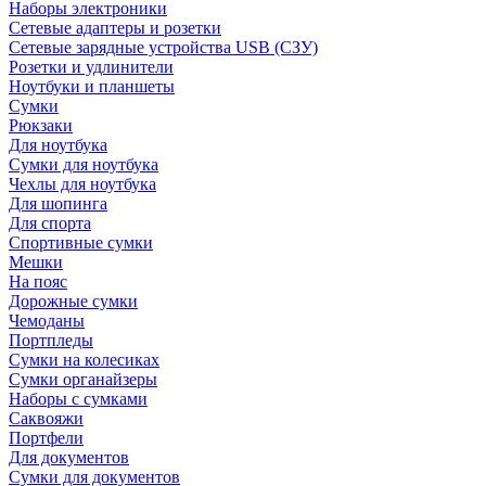
Наборы электроники
Сетевые адаптеры и розетки
Сетевые зарядные устройства USB (СЗУ)
Розетки и удлинители
Ноутбуки и планшеты
Сумки
Рюкзаки
Для ноутбука
Сумки для ноутбука
Чехлы для ноутбука
Для шопинга
Для спорта
Спортивные сумки
Мешки
На пояс
Дорожные сумки
Чемоданы
Портпледы
Сумки на колесиках
Сумки органайзеры
Наборы с сумками
Саквояжи
Портфели
Для документов
Сумки для документов