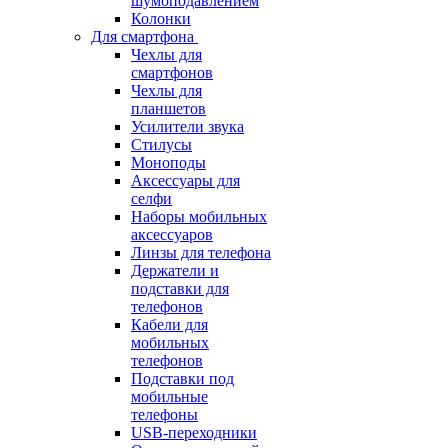
шумоподавлением
Колонки
Для смартфона
Чехлы для
смартфонов
Чехлы для
планшетов
Усилители звука
Стилусы
Моноподы
Аксессуары для
селфи
Наборы мобильных
аксессуаров
Линзы для телефона
Держатели и
подставки для
телефонов
Кабели для
мобильных
телефонов
Подставки под
мобильные
телефоны
USB-переходники