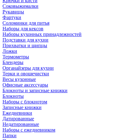
Крючки и кисти
Соковыжималки
Рукавицы
Фартуки
Соломинки для питья
Наборы для кексов
Наборы кухонных принадлежностей
Подставки для кухни
Прихватки и щипцы
Ложки
Термометры
Блендеры
Органайзеры для кухни
Терки и овощечистки
Весы кухонные
Офисные аксессуары
Блокноты и записные книжки
Блокноты
Наборы с блокнотом
Записные книжки
Ежедневники
Датированные
Недатированные
Наборы с ежедневником
Папки