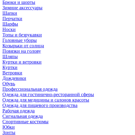
Брюки и шорты
Зимние аксессуары
Шапки
Перчатки
Шарфы
Носки
Топы и безрукавки
Головные уборы
Козырьки от солнца
Повязки на голову
Шляпы
Куртки и ветровки
Куртки
Ветровки
Дождевики
Обувь
Профессиональная одежда
Одежда для гостинично-ресторанной сферы
Одежда для медицины и салонов красоты
Одежда для пищевого производства
Рабочая одежда
Сигнальная одежда
Спортивные костюмы
Юбки
Зонты