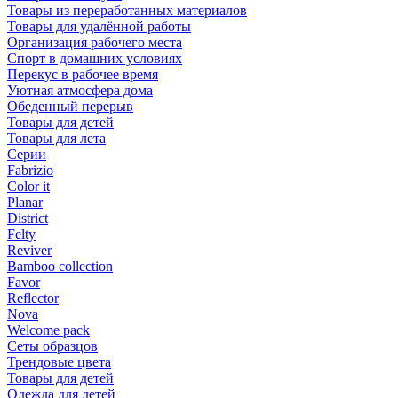
Товары из переработанных материалов
Товары для удалённой работы
Организация рабочего места
Спорт в домашних условиях
Перекус в рабочее время
Уютная атмосфера дома
Обеденный перерыв
Товары для детей
Товары для лета
Серии
Fabrizio
Color it
Planar
District
Felty
Reviver
Bamboo collection
Favor
Reflector
Nova
Welcome pack
Сеты образцов
Трендовые цвета
Товары для детей
Одежда для детей