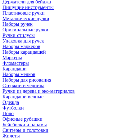
Держатели для бейджа
Пишущие инструменты
Пластиковые ручки
Металлические ручки
Наборы ручек
Оригинальные ручки
Ручки-стилусы
Упаковка для ручек
Наборы маркеров
Наборы карандашей
Маркеры
Фломастеры
Карандаши
Наборы мелков
Наборы для рисования
Стержни и чернила
Ручки из дерева и эко-материалов
Карандаши вечные
Одежда
Футболки
Поло
Офисные рубашки
Бейсболки и панамы
Свитеры и толстовки
Жилеты