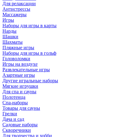
Для релаксации
Антистрессы
Массажеры
Игры
Наборы для игры в карты
Нарды
Шашки
Шахматы
Пляжные игры
Наборы для игры в гольф
Головоломки
Игры на воздухе
Развлекательные игры
Азартные игры
Другие игральные наборы
Мягкие игрушки
Для спа и сауны
Полотенца
Спа-наборы
Товары для сауны
Грелки
Дача и сад
Садовые наборы
Скворечники
Для творчества и хобби