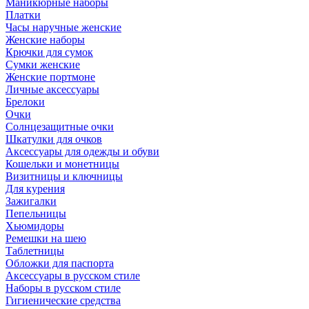
Маникюрные наборы
Платки
Часы наручные женские
Женские наборы
Крючки для сумок
Сумки женские
Женские портмоне
Личные аксессуары
Брелоки
Очки
Солнцезащитные очки
Шкатулки для очков
Аксессуары для одежды и обуви
Кошельки и монетницы
Визитницы и ключницы
Для курения
Зажигалки
Пепельницы
Хьюмидоры
Ремешки на шею
Таблетницы
Обложки для паспорта
Аксессуары в русском стиле
Наборы в русском стиле
Гигиенические средства