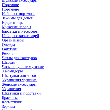
Мужские аксессуары
Портмоне
Портмоне
Наборы с портмоне
Зажимы для денег
Кредитницы
Мужские наборы
Барсетки и несессеры
Наборы с визитницей
Органайзеры
Одежда
Галстуки
Ремни
Чехлы для галстуков
Шарфы
Часы наручные мужские
Хьюмидоры
Шкатулки для часов
Украшения мужские
Женские аксессуары
Украшения
Шкатулки и подставки
Браслеты
Косметички
Зеркала