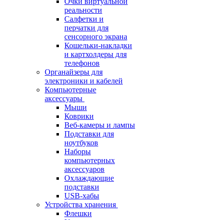
Очки виртуальной
реальности
Салфетки и
перчатки для
сенсорного экрана
Кошельки-накладки
и картхолдеры для
телефонов
Органайзеры для
электроники и кабелей
Компьютерные
аксессуары
Мыши
Коврики
Веб-камеры и лампы
Подставки для
ноутбуков
Наборы
компьютерных
аксессуаров
Охлаждающие
подставки
USB-хабы
Устройства хранения
Флешки