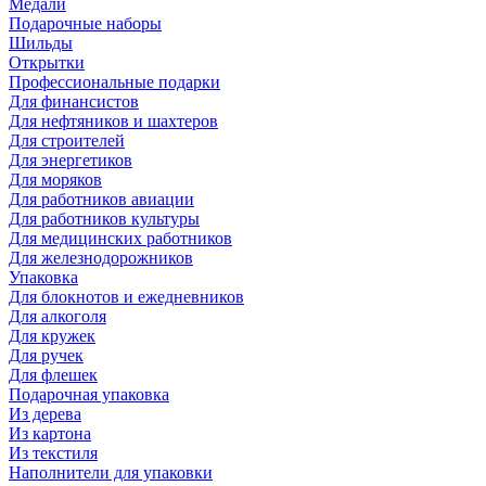
Медали
Подарочные наборы
Шильды
Открытки
Профессиональные подарки
Для финансистов
Для нефтяников и шахтеров
Для строителей
Для энергетиков
Для моряков
Для работников авиации
Для работников культуры
Для медицинских работников
Для железнодорожников
Упаковка
Для блокнотов и ежедневников
Для алкоголя
Для кружек
Для ручек
Для флешек
Подарочная упаковка
Из дерева
Из картона
Из текстиля
Наполнители для упаковки