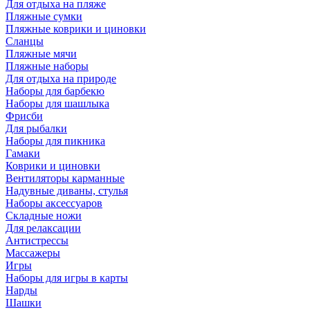
Для отдыха на пляже
Пляжные сумки
Пляжные коврики и циновки
Сланцы
Пляжные мячи
Пляжные наборы
Для отдыха на природе
Наборы для барбекю
Наборы для шашлыка
Фрисби
Для рыбалки
Наборы для пикника
Гамаки
Коврики и циновки
Вентиляторы карманные
Надувные диваны, стулья
Наборы аксессуаров
Складные ножи
Для релаксации
Антистрессы
Массажеры
Игры
Наборы для игры в карты
Нарды
Шашки