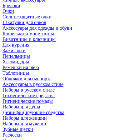
Брелоки
Очки
Солнцезащитные очки
Шкатулки для очков
Аксессуары для одежды и обуви
Кошельки и монетницы
Визитницы и ключницы
Для курения
Зажигалки
Пепельницы
Хьюмидоры
Ремешки на шею
Таблетницы
Обложки для паспорта
Аксессуары в русском стиле
Наборы в русском стиле
Гигиенические средства
Гигиенические помады
Наборы для душа
Дезинфицирующие средства
Наборы для женщин
Наборы для мужчин
Зубные щетки
Расчески