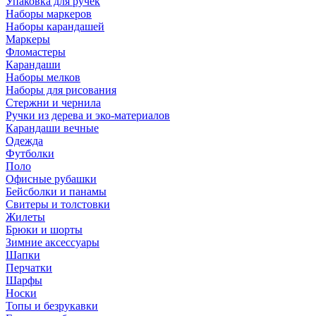
Упаковка для ручек
Наборы маркеров
Наборы карандашей
Маркеры
Фломастеры
Карандаши
Наборы мелков
Наборы для рисования
Стержни и чернила
Ручки из дерева и эко-материалов
Карандаши вечные
Одежда
Футболки
Поло
Офисные рубашки
Бейсболки и панамы
Свитеры и толстовки
Жилеты
Брюки и шорты
Зимние аксессуары
Шапки
Перчатки
Шарфы
Носки
Топы и безрукавки