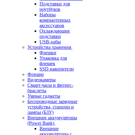
Подставки для
ноутбуков
Наборы
компьютерных
аксессуаров
Охлаждающие
подставки
USB-хабы
Устройства хранения
Флешки
Упаковка для
флешек
SSD накопители
Фонари
Видеокамеры
Смарт-часы и фитнес-
браслеты
Умные гаджеты
Беспроводные зарядные
устройства, станции и
лампы (БЗУ)
Внешние аккумуляторы
(Power Bank)
Внешние
аккумуляторы с