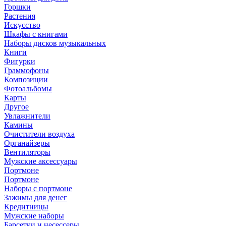
Горшки
Растения
Искусство
Шкафы с книгами
Наборы дисков музыкальных
Книги
Фигурки
Граммофоны
Композиции
Фотоальбомы
Карты
Другое
Увлажнители
Камины
Очистители воздуха
Органайзеры
Вентиляторы
Мужские аксессуары
Портмоне
Портмоне
Наборы с портмоне
Зажимы для денег
Кредитницы
Мужские наборы
Барсетки и несессеры