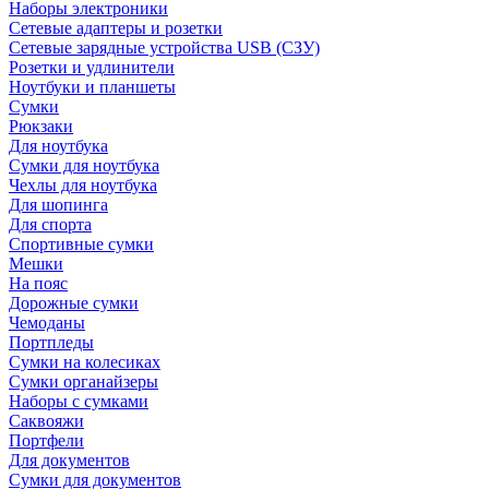
Наборы электроники
Сетевые адаптеры и розетки
Сетевые зарядные устройства USB (СЗУ)
Розетки и удлинители
Ноутбуки и планшеты
Сумки
Рюкзаки
Для ноутбука
Сумки для ноутбука
Чехлы для ноутбука
Для шопинга
Для спорта
Спортивные сумки
Мешки
На пояс
Дорожные сумки
Чемоданы
Портпледы
Сумки на колесиках
Сумки органайзеры
Наборы с сумками
Саквояжи
Портфели
Для документов
Сумки для документов