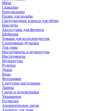
Мячи
Скакалки
Напульсники
Палки для ходьбы
Светодиодные клипсы для обуви
Браслеты
Аксессуары для фитнеса
Шейкеры
Товары для велосипедистов
Спортивные бутылки
Для дома
Инструменты и мультитулы
Инструменты
Мультитулы
Рулетки
Декор
Вазы
Фоторамки
Статуэтки настольные
Лампы
Свечи и подсвечники
Украшения
Подвески
Ароматические свечи
Ароматы для дома