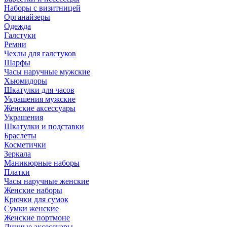
Наборы с визитницей
Органайзеры
Одежда
Галстуки
Ремни
Чехлы для галстуков
Шарфы
Часы наручные мужские
Хьюмидоры
Шкатулки для часов
Украшения мужские
Женские аксессуары
Украшения
Шкатулки и подставки
Браслеты
Косметички
Зеркала
Маникюрные наборы
Платки
Часы наручные женские
Женские наборы
Крючки для сумок
Сумки женские
Женские портмоне
Личные аксессуары