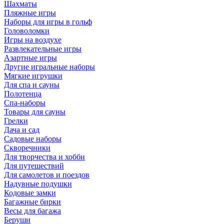
Шахматы
Пляжные игры
Наборы для игры в гольф
Головоломки
Игры на воздухе
Развлекательные игры
Азартные игры
Другие игральные наборы
Мягкие игрушки
Для спа и сауны
Полотенца
Спа-наборы
Товары для сауны
Грелки
Дача и сад
Садовые наборы
Скворечники
Для творчества и хобби
Для путешествий
Для самолетов и поездов
Надувные подушки
Кодовые замки
Багажные бирки
Весы для багажа
Беруши