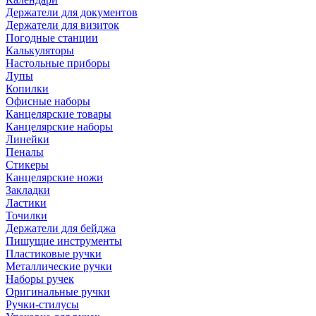
Держатели для документов
Держатели для визиток
Погодные станции
Калькуляторы
Настольные приборы
Лупы
Копилки
Офисные наборы
Канцелярские товары
Канцелярские наборы
Линейки
Пеналы
Стикеры
Канцелярские ножи
Закладки
Ластики
Точилки
Держатели для бейджа
Пишущие инструменты
Пластиковые ручки
Металлические ручки
Наборы ручек
Оригинальные ручки
Ручки-стилусы