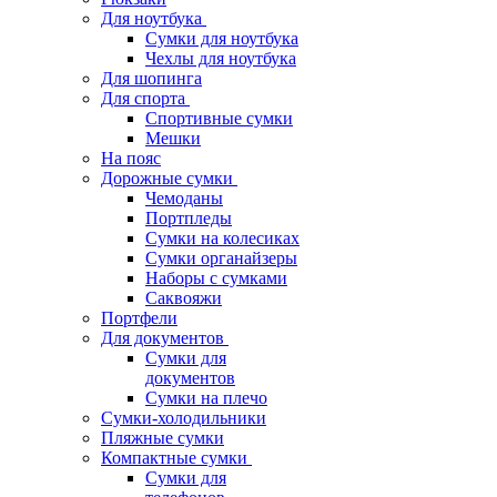
Для ноутбука
Сумки для ноутбука
Чехлы для ноутбука
Для шопинга
Для спорта
Спортивные сумки
Мешки
На пояс
Дорожные сумки
Чемоданы
Портпледы
Сумки на колесиках
Сумки органайзеры
Наборы с сумками
Саквояжи
Портфели
Для документов
Сумки для
документов
Сумки на плечо
Сумки-холодильники
Пляжные сумки
Компактные сумки
Сумки для