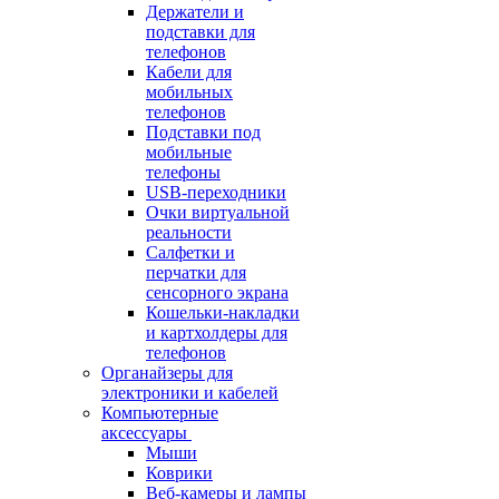
Держатели и
подставки для
телефонов
Кабели для
мобильных
телефонов
Подставки под
мобильные
телефоны
USB-переходники
Очки виртуальной
реальности
Салфетки и
перчатки для
сенсорного экрана
Кошельки-накладки
и картхолдеры для
телефонов
Органайзеры для
электроники и кабелей
Компьютерные
аксессуары
Мыши
Коврики
Веб-камеры и лампы