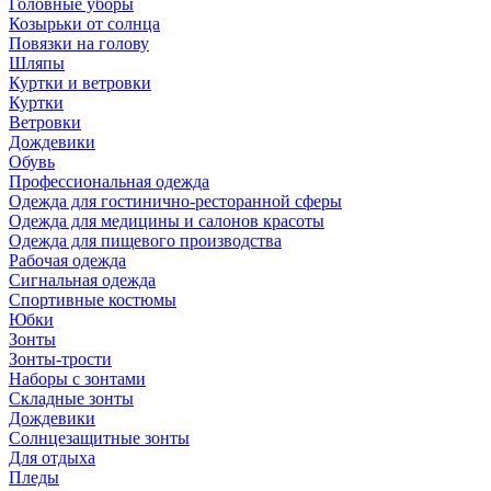
Головные уборы
Козырьки от солнца
Повязки на голову
Шляпы
Куртки и ветровки
Куртки
Ветровки
Дождевики
Обувь
Профессиональная одежда
Одежда для гостинично-ресторанной сферы
Одежда для медицины и салонов красоты
Одежда для пищевого производства
Рабочая одежда
Сигнальная одежда
Спортивные костюмы
Юбки
Зонты
Зонты-трости
Наборы с зонтами
Складные зонты
Дождевики
Солнцезащитные зонты
Для отдыха
Пледы