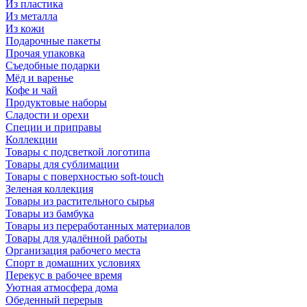
Из пластика
Из металла
Из кожи
Подарочные пакеты
Прочая упаковка
Съедобные подарки
Мёд и варенье
Кофе и чай
Продуктовые наборы
Сладости и орехи
Специи и приправы
Коллекции
Товары с подсветкой логотипа
Товары для сублимации
Товары с поверхностью soft-touch
Зеленая коллекция
Товары из растительного сырья
Товары из бамбука
Товары из переработанных материалов
Товары для удалённой работы
Организация рабочего места
Спорт в домашних условиях
Перекус в рабочее время
Уютная атмосфера дома
Обеденный перерыв