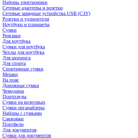
Наборы электроники
Сетевые адаптеры и розетки
Сетевые зарядные устройства USB (СЗУ)
Розетки и удлинители
Ноутбуки и планшеты
Сумки
Рюкзаки
Для ноутбука
Сумки для ноутбука
Чехлы для ноутбука
Для шопинга
Для спорта
Спортивные сумки
Мешки
На пояс
Дорожные сумки
Чемоданы
Портпледы
Сумки на колесиках
Сумки органайзеры
Наборы с сумками
Саквояжи
Портфели
Для документов
Сумки для документов