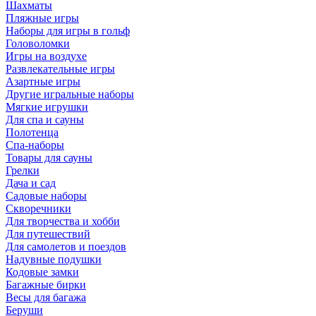
Шахматы
Пляжные игры
Наборы для игры в гольф
Головоломки
Игры на воздухе
Развлекательные игры
Азартные игры
Другие игральные наборы
Мягкие игрушки
Для спа и сауны
Полотенца
Спа-наборы
Товары для сауны
Грелки
Дача и сад
Садовые наборы
Скворечники
Для творчества и хобби
Для путешествий
Для самолетов и поездов
Надувные подушки
Кодовые замки
Багажные бирки
Весы для багажа
Беруши