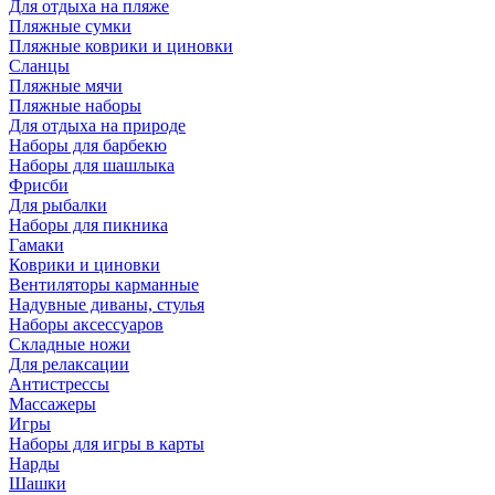
Для отдыха на пляже
Пляжные сумки
Пляжные коврики и циновки
Сланцы
Пляжные мячи
Пляжные наборы
Для отдыха на природе
Наборы для барбекю
Наборы для шашлыка
Фрисби
Для рыбалки
Наборы для пикника
Гамаки
Коврики и циновки
Вентиляторы карманные
Надувные диваны, стулья
Наборы аксессуаров
Складные ножи
Для релаксации
Антистрессы
Массажеры
Игры
Наборы для игры в карты
Нарды
Шашки