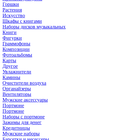
Горшки
Растения
Искусство
Шкафы с книгами
Наборы дисков музыкальных
Книги
Фигурки
Граммофоны
Композиции
Фотоальбомы
Карты
Другое
Увлажнители
Камины
Очистители воздуха
Органайзеры
Вентиляторы
Мужские аксессуары
Портмоне
Портмоне
Наборы с портмоне
Зажимы для денег
Кредитницы
Мужские наборы
Барсетки и несессеры