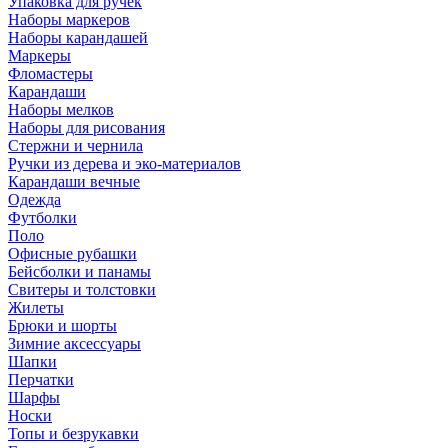
Упаковка для ручек
Наборы маркеров
Наборы карандашей
Маркеры
Фломастеры
Карандаши
Наборы мелков
Наборы для рисования
Стержни и чернила
Ручки из дерева и эко-материалов
Карандаши вечные
Одежда
Футболки
Поло
Офисные рубашки
Бейсболки и панамы
Свитеры и толстовки
Жилеты
Брюки и шорты
Зимние аксессуары
Шапки
Перчатки
Шарфы
Носки
Топы и безрукавки