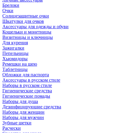
Брелоки
Очки
Солнцезащитные очки
Шкатулки для очков
Аксессуары для одежды и обуви
Кошельки и монетницы
Визитницы и ключницы
Для курения
Зажигалки
Пепельницы
Хьюмидоры
Ремешки на шею
Таблетницы
Обложки для паспорта
Аксессуары в русском стиле
Наборы в русском стиле
Гигиенические средства
Гигиенические помады
Наборы для душа
Дезинфицирующие средства
Наборы для женщин
Наборы для мужчин
Зубные щетки
Расчески