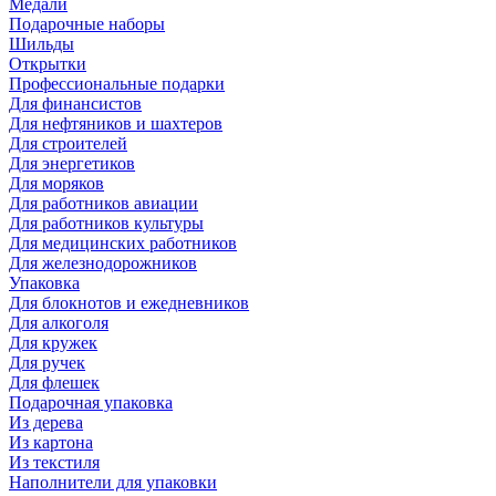
Медали
Подарочные наборы
Шильды
Открытки
Профессиональные подарки
Для финансистов
Для нефтяников и шахтеров
Для строителей
Для энергетиков
Для моряков
Для работников авиации
Для работников культуры
Для медицинских работников
Для железнодорожников
Упаковка
Для блокнотов и ежедневников
Для алкоголя
Для кружек
Для ручек
Для флешек
Подарочная упаковка
Из дерева
Из картона
Из текстиля
Наполнители для упаковки