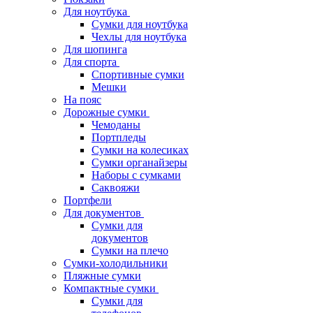
Для ноутбука
Сумки для ноутбука
Чехлы для ноутбука
Для шопинга
Для спорта
Спортивные сумки
Мешки
На пояс
Дорожные сумки
Чемоданы
Портпледы
Сумки на колесиках
Сумки органайзеры
Наборы с сумками
Саквояжи
Портфели
Для документов
Сумки для
документов
Сумки на плечо
Сумки-холодильники
Пляжные сумки
Компактные сумки
Сумки для