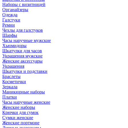
Наборы с визитницей
Органайзеры
Одежда
Галстуки
Ремни
Чехлы для галстуков
Шарфы
Часы наручные мужские
Хьюмидоры
Шкатулки для часов
Украшения мужские
Женские аксессуары
Украшения
Шкатулки и подставки
Браслеты
Косметички
Зеркала
Маникюрные наборы
Платки
Часы наручные женские
Женские наборы
Крючки для сумок
Сумки женские
Женские портмоне
Личные аксессуары