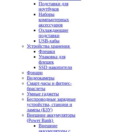
Подставки для
ноутбуков
Наборы
компьютерных
аксессуаров
Охлаждающие
подставки
USB-хабы
Устройства хранения
Флешки
Упаковка для
флешек
SSD накопители
Фонари
Видеокамеры
Смарт-часы и фитнес-
браслеты
Умные гаджеты
Беспроводные зарядные
устройства, станции и
лампы (БЗУ)
Внешние аккумуляторы
(Power Bank)
Внешние
аккумуляторы с