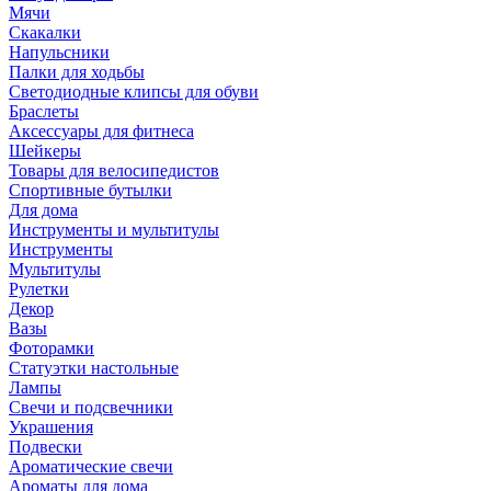
Мячи
Скакалки
Напульсники
Палки для ходьбы
Светодиодные клипсы для обуви
Браслеты
Аксессуары для фитнеса
Шейкеры
Товары для велосипедистов
Спортивные бутылки
Для дома
Инструменты и мультитулы
Инструменты
Мультитулы
Рулетки
Декор
Вазы
Фоторамки
Статуэтки настольные
Лампы
Свечи и подсвечники
Украшения
Подвески
Ароматические свечи
Ароматы для дома