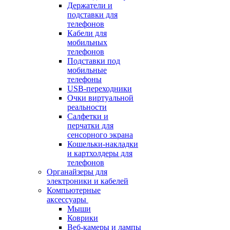
Держатели и
подставки для
телефонов
Кабели для
мобильных
телефонов
Подставки под
мобильные
телефоны
USB-переходники
Очки виртуальной
реальности
Салфетки и
перчатки для
сенсорного экрана
Кошельки-накладки
и картхолдеры для
телефонов
Органайзеры для
электроники и кабелей
Компьютерные
аксессуары
Мыши
Коврики
Веб-камеры и лампы