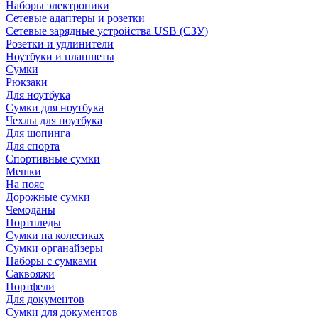
Наборы электроники
Сетевые адаптеры и розетки
Сетевые зарядные устройства USB (СЗУ)
Розетки и удлинители
Ноутбуки и планшеты
Сумки
Рюкзаки
Для ноутбука
Сумки для ноутбука
Чехлы для ноутбука
Для шопинга
Для спорта
Спортивные сумки
Мешки
На пояс
Дорожные сумки
Чемоданы
Портпледы
Сумки на колесиках
Сумки органайзеры
Наборы с сумками
Саквояжи
Портфели
Для документов
Сумки для документов