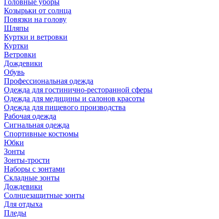
Головные уборы
Козырьки от солнца
Повязки на голову
Шляпы
Куртки и ветровки
Куртки
Ветровки
Дождевики
Обувь
Профессиональная одежда
Одежда для гостинично-ресторанной сферы
Одежда для медицины и салонов красоты
Одежда для пищевого производства
Рабочая одежда
Сигнальная одежда
Спортивные костюмы
Юбки
Зонты
Зонты-трости
Наборы с зонтами
Складные зонты
Дождевики
Солнцезащитные зонты
Для отдыха
Пледы