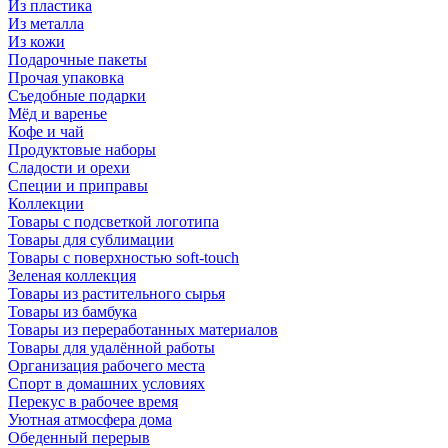
Из пластика
Из металла
Из кожи
Подарочные пакеты
Прочая упаковка
Съедобные подарки
Мёд и варенье
Кофе и чай
Продуктовые наборы
Сладости и орехи
Специи и приправы
Коллекции
Товары с подсветкой логотипа
Товары для сублимации
Товары с поверхностью soft-touch
Зеленая коллекция
Товары из растительного сырья
Товары из бамбука
Товары из переработанных материалов
Товары для удалённой работы
Организация рабочего места
Спорт в домашних условиях
Перекус в рабочее время
Уютная атмосфера дома
Обеденный перерыв