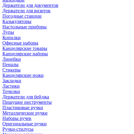
Держатели для документов
Держатели для визиток
Погодные станции
Калькуляторы
Настольные приборы
Лупы
Копилки
Офисные наборы
Канцелярские товары
Канцелярские наборы
Линейки
Пеналы
Стикеры
Канцелярские ножи
Закладки
Ластики
Точилки
Держатели для бейджа
Пишущие инструменты
Пластиковые ручки
Металлические ручки
Наборы ручек
Оригинальные ручки
Ручки-стилусы