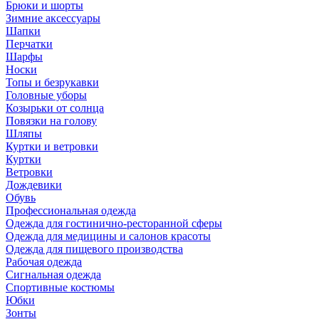
Брюки и шорты
Зимние аксессуары
Шапки
Перчатки
Шарфы
Носки
Топы и безрукавки
Головные уборы
Козырьки от солнца
Повязки на голову
Шляпы
Куртки и ветровки
Куртки
Ветровки
Дождевики
Обувь
Профессиональная одежда
Одежда для гостинично-ресторанной сферы
Одежда для медицины и салонов красоты
Одежда для пищевого производства
Рабочая одежда
Сигнальная одежда
Спортивные костюмы
Юбки
Зонты