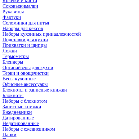
Крючки и кисти
Соковыжималки
Рукавицы
Фартуки
Соломинки для питья
Наборы для кексов
Наборы кухонных принадлежностей
Подставки для кухни
Прихватки и щипцы
Ложки
Термометры
Блендеры
Органайзеры для кухни
Терки и овощечистки
Весы кухонные
Офисные аксессуары
Блокноты и записные книжки
Блокноты
Наборы с блокнотом
Записные книжки
Ежедневники
Датированные
Недатированные
Наборы с ежедневником
Папки