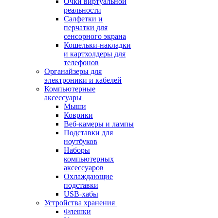
Очки виртуальной
реальности
Салфетки и
перчатки для
сенсорного экрана
Кошельки-накладки
и картхолдеры для
телефонов
Органайзеры для
электроники и кабелей
Компьютерные
аксессуары
Мыши
Коврики
Веб-камеры и лампы
Подставки для
ноутбуков
Наборы
компьютерных
аксессуаров
Охлаждающие
подставки
USB-хабы
Устройства хранения
Флешки