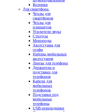
шумоподавлением
Колонки
Для смартфона
Чехлы для
смартфонов
Чехлы для
планшетов
Усилители звука
Стилусы
Моноподы
Аксессуары для
селфи
Наборы мобильных
аксессуаров
Линзы для телефона
Держатели и
подставки для
телефонов
Кабели для
мобильных
телефонов
Подставки под
мобильные
телефоны
USB-переходники