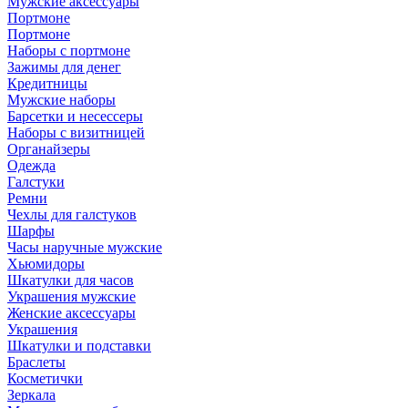
Мужские аксессуары
Портмоне
Портмоне
Наборы с портмоне
Зажимы для денег
Кредитницы
Мужские наборы
Барсетки и несессеры
Наборы с визитницей
Органайзеры
Одежда
Галстуки
Ремни
Чехлы для галстуков
Шарфы
Часы наручные мужские
Хьюмидоры
Шкатулки для часов
Украшения мужские
Женские аксессуары
Украшения
Шкатулки и подставки
Браслеты
Косметички
Зеркала