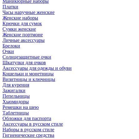
Маникюрные наборы
Платки
Часы наручные женские
Женские наборы
Крючки для сумок
Сумки женские
Женские портмоне
Личные аксессуары
Брелоки
Очки
Солнцезащитные очки
Шкатулки для очков
Аксессуары для одежды и обуви
Кошельки и монетницы
Визитницы и ключницы
Для курения
Зажигалки
Пепельницы
Хьюмидоры
Ремешки на шею
Таблетницы
Обложки для паспорта
Аксессуары в русском стиле
Наборы в русском стиле
Гигиенические средства