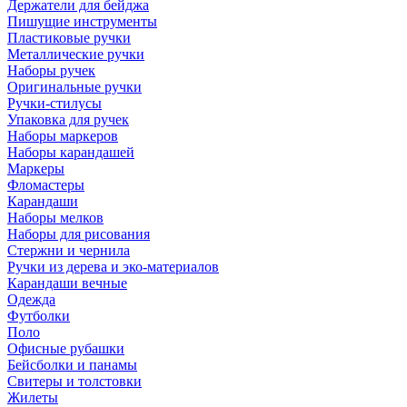
Держатели для бейджа
Пишущие инструменты
Пластиковые ручки
Металлические ручки
Наборы ручек
Оригинальные ручки
Ручки-стилусы
Упаковка для ручек
Наборы маркеров
Наборы карандашей
Маркеры
Фломастеры
Карандаши
Наборы мелков
Наборы для рисования
Стержни и чернила
Ручки из дерева и эко-материалов
Карандаши вечные
Одежда
Футболки
Поло
Офисные рубашки
Бейсболки и панамы
Свитеры и толстовки
Жилеты