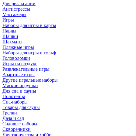
Для релаксации
Антистрессы
Массажеры
Игры
Наборы для игры в карты
Нарды
Шашки
Шахматы
Пляжные игры
Наборы для игры в гольф
Головоломки
Игры на воздухе
Развлекательные игры
Азартные игры
Другие игральные наборы
Мягкие игрушки
Для спа и сауны
Полотенца
Спа-наборы
Товары для сауны
Грелки
Дача и сад
Садовые наборы
Скворечники
Для творчества и хобби