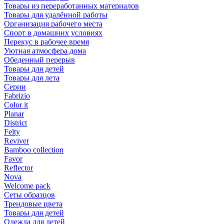
Товары из переработанных материалов
Товары для удалённой работы
Организация рабочего места
Спорт в домашних условиях
Перекус в рабочее время
Уютная атмосфера дома
Обеденный перерыв
Товары для детей
Товары для лета
Серии
Fabrizio
Color it
Planar
District
Felty
Reviver
Bamboo collection
Favor
Reflector
Nova
Welcome pack
Сеты образцов
Трендовые цвета
Товары для детей
Одежда для детей