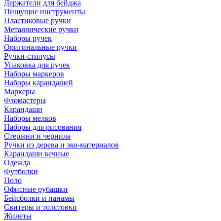
Держатели для бейджа
Пишущие инструменты
Пластиковые ручки
Металлические ручки
Наборы ручек
Оригинальные ручки
Ручки-стилусы
Упаковка для ручек
Наборы маркеров
Наборы карандашей
Маркеры
Фломастеры
Карандаши
Наборы мелков
Наборы для рисования
Стержни и чернила
Ручки из дерева и эко-материалов
Карандаши вечные
Одежда
Футболки
Поло
Офисные рубашки
Бейсболки и панамы
Свитеры и толстовки
Жилеты