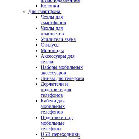
шумоподавлением
Колонки
Для смартфона
Чехлы для
смартфонов
Чехлы для
планшетов
Усилители звука
Стилусы
Моноподы
Аксессуары для
селфи
Наборы мобильных
аксессуаров
Линзы для телефона
Держатели и
подставки для
телефонов
Кабели для
мобильных
телефонов
Подставки под
мобильные
телефоны
USB-переходники