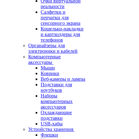
Очки виртуальной
реальности
Салфетки и
перчатки для
сенсорного экрана
Кошельки-накладки
и картхолдеры для
телефонов
Органайзеры для
электроники и кабелей
Компьютерные
аксессуары
Мыши
Коврики
Веб-камеры и лампы
Подставки для
ноутбуков
Наборы
компьютерных
аксессуаров
Охлаждающие
подставки
USB-хабы
Устройства хранения
Флешки