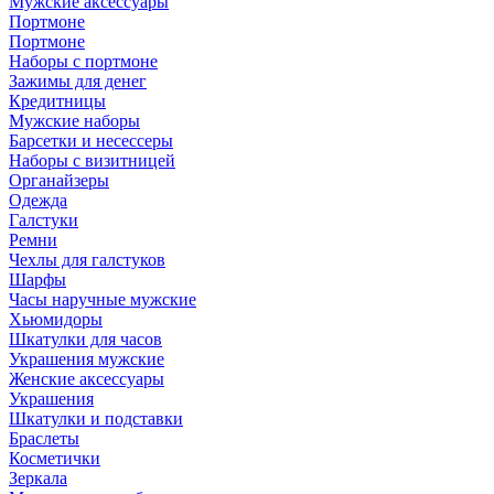
Мужские аксессуары
Портмоне
Портмоне
Наборы с портмоне
Зажимы для денег
Кредитницы
Мужские наборы
Барсетки и несессеры
Наборы с визитницей
Органайзеры
Одежда
Галстуки
Ремни
Чехлы для галстуков
Шарфы
Часы наручные мужские
Хьюмидоры
Шкатулки для часов
Украшения мужские
Женские аксессуары
Украшения
Шкатулки и подставки
Браслеты
Косметички
Зеркала