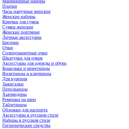
Маникюрные наборы
Платки
Часы наручные женские
Женские наборы
Крючки для сумок
Сумки женские
Женские портмоне
Личные аксессуары
Брелоки
Очки
Солнцезащитные очки
Шкатулки для очков
Аксессуары для одежды и обуви
Кошельки и монетницы
Визитницы и ключницы
Для курения
Зажигалки
Пепельницы
Хьюмидоры
Ремешки на шею
Таблетницы
Обложки для паспорта
Аксессуары в русском стиле
Наборы в русском стиле
Гигиенические средства