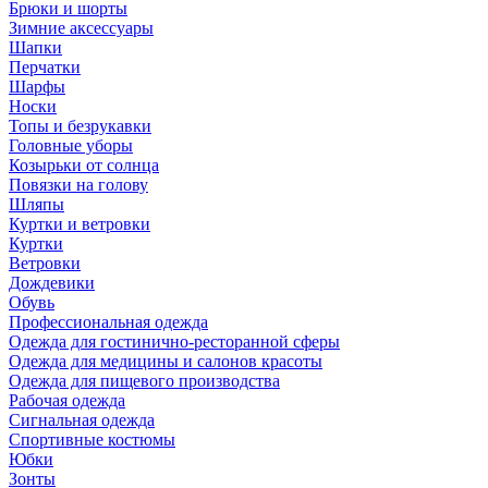
Брюки и шорты
Зимние аксессуары
Шапки
Перчатки
Шарфы
Носки
Топы и безрукавки
Головные уборы
Козырьки от солнца
Повязки на голову
Шляпы
Куртки и ветровки
Куртки
Ветровки
Дождевики
Обувь
Профессиональная одежда
Одежда для гостинично-ресторанной сферы
Одежда для медицины и салонов красоты
Одежда для пищевого производства
Рабочая одежда
Сигнальная одежда
Спортивные костюмы
Юбки
Зонты