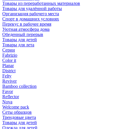
Товары из переработанных материалов
Товары для удалённой работы
Организация рабочего места
Спорт в домашних условиях
Перекус в рабочее время
Уютная атмосфера дома
Обеденный перерыв
Товары для детей
Товары для лета
Серии
Fabrizio
Color it
Planar
District
Felty
Reviver
Bamboo collection
Favor
Reflector
Nova
Welcome pack
Сеты образцов
Трендовые цвета
Товары для детей
Одежда для детей