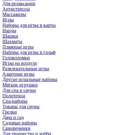
Для релаксации
Антистрессы
Массажеры
Игры
Наборы для игры в карты
Нарды
Шашки
Шахматы
Пляжные игры
Наборы для игры в гольф
Головоломки
Игры на воздухе
Развлекательные игры
Азартные игры
Другие игральные наборы
Мягкие игрушки
Для спа и сауны
Полотенца
Спа-наборы
Товары для сауны
Грелки
Дача и сад
Садовые наборы
Скворечники
Для творчества и хобби