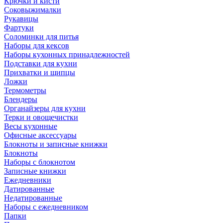
Крючки и кисти
Соковыжималки
Рукавицы
Фартуки
Соломинки для питья
Наборы для кексов
Наборы кухонных принадлежностей
Подставки для кухни
Прихватки и щипцы
Ложки
Термометры
Блендеры
Органайзеры для кухни
Терки и овощечистки
Весы кухонные
Офисные аксессуары
Блокноты и записные книжки
Блокноты
Наборы с блокнотом
Записные книжки
Ежедневники
Датированные
Недатированные
Наборы с ежедневником
Папки