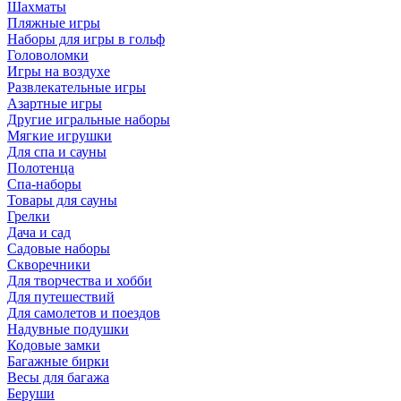
Шахматы
Пляжные игры
Наборы для игры в гольф
Головоломки
Игры на воздухе
Развлекательные игры
Азартные игры
Другие игральные наборы
Мягкие игрушки
Для спа и сауны
Полотенца
Спа-наборы
Товары для сауны
Грелки
Дача и сад
Садовые наборы
Скворечники
Для творчества и хобби
Для путешествий
Для самолетов и поездов
Надувные подушки
Кодовые замки
Багажные бирки
Весы для багажа
Беруши