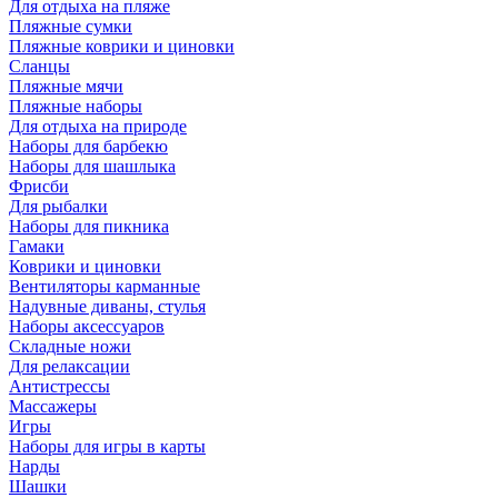
Для отдыха на пляже
Пляжные сумки
Пляжные коврики и циновки
Сланцы
Пляжные мячи
Пляжные наборы
Для отдыха на природе
Наборы для барбекю
Наборы для шашлыка
Фрисби
Для рыбалки
Наборы для пикника
Гамаки
Коврики и циновки
Вентиляторы карманные
Надувные диваны, стулья
Наборы аксессуаров
Складные ножи
Для релаксации
Антистрессы
Массажеры
Игры
Наборы для игры в карты
Нарды
Шашки