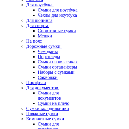
Для ноутбука
Сумки для ноутбука
Чехлы для ноутбука
Для шопинга
Для спорта
Спортивные сумки
Мешки
На пояс
Дорожные сумки
Чемоданы
Портпледы
Сумки на колесиках
Сумки органайзеры
Наборы с сумками
Саквояжи
Портфели
Для документов
Сумки для
документов
Сумки на плечо
Сумки-холодильники
Пляжные сумки
Компактные сумки
Сумки для