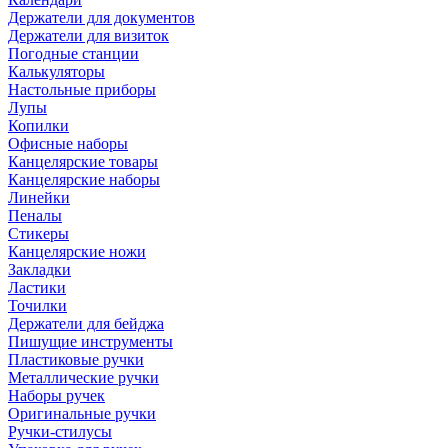
Держатели для документов
Держатели для визиток
Погодные станции
Калькуляторы
Настольные приборы
Лупы
Копилки
Офисные наборы
Канцелярские товары
Канцелярские наборы
Линейки
Пеналы
Стикеры
Канцелярские ножи
Закладки
Ластики
Точилки
Держатели для бейджа
Пишущие инструменты
Пластиковые ручки
Металлические ручки
Наборы ручек
Оригинальные ручки
Ручки-стилусы