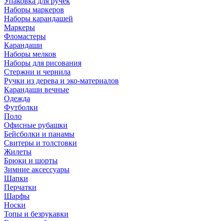
Упаковка для ручек
Наборы маркеров
Наборы карандашей
Маркеры
Фломастеры
Карандаши
Наборы мелков
Наборы для рисования
Стержни и чернила
Ручки из дерева и эко-материалов
Карандаши вечные
Одежда
Футболки
Поло
Офисные рубашки
Бейсболки и панамы
Свитеры и толстовки
Жилеты
Брюки и шорты
Зимние аксессуары
Шапки
Перчатки
Шарфы
Носки
Топы и безрукавки