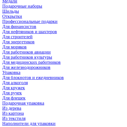
Медали
Подарочные наборы
Шильды
Открытки
Профессиональные подарки
Для финансистов
Для нефтяников и шахтеров
Для строителей
Для энергетиков
Для моряков
Для работников авиации
Для работников культуры
Для медицинских работников
Для железнодорожников
Упаковка
Для блокнотов и ежедневников
Для алкоголя
Для кружек
Для ручек
Для флешек
Подарочная упаковка
Из дерева
Из картона
Из текстиля
Наполнители для упаковки