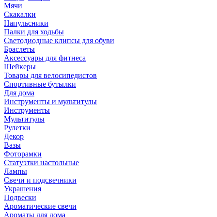
Мячи
Скакалки
Напульсники
Палки для ходьбы
Светодиодные клипсы для обуви
Браслеты
Аксессуары для фитнеса
Шейкеры
Товары для велосипедистов
Спортивные бутылки
Для дома
Инструменты и мультитулы
Инструменты
Мультитулы
Рулетки
Декор
Вазы
Фоторамки
Статуэтки настольные
Лампы
Свечи и подсвечники
Украшения
Подвески
Ароматические свечи
Ароматы для дома