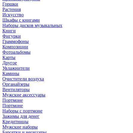
Горшки
Растения
Искусство
Шкафы с книгами
Наборы дисков музыкальных
Книги
Фигурки
Граммофоны
Композиции
Фотоальбомы
Карты
Другое
Увлажнители
Камины
Очистители воздуха
Органайзеры
Вентиляторы
Мужские аксессуары
Портмоне
Портмоне
Наборы с портмоне
Зажимы для денег
Кредитницы
Мужские наборы
Барсетки и несессеры