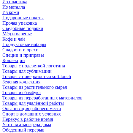
Из пластика
Из металла
Из кожи
Подарочные пакеты
Прочая упаковка
Съедобные подарки
Мёд и варенье
Кофе и чай
Продуктовые наборы
Сладости и орехи
Специи и приправы
Коллекции
Товары с подсветкой логотипа
Товары для сублимации
Товары с поверхностью soft-touch
Зеленая коллекция
Товары из растительного сырья
Товары из бамбука
Товары из переработанных материалов
Товары для удалённой работы
Организация рабочего места
Спорт в домашних условиях
Перекус в рабочее время
Уютная атмосфера дома
Обеденный перерыв