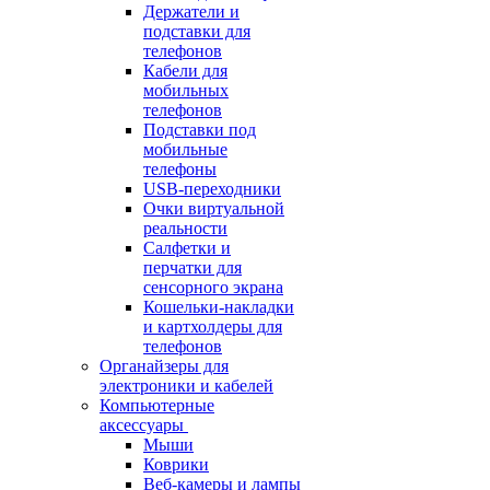
Держатели и
подставки для
телефонов
Кабели для
мобильных
телефонов
Подставки под
мобильные
телефоны
USB-переходники
Очки виртуальной
реальности
Салфетки и
перчатки для
сенсорного экрана
Кошельки-накладки
и картхолдеры для
телефонов
Органайзеры для
электроники и кабелей
Компьютерные
аксессуары
Мыши
Коврики
Веб-камеры и лампы