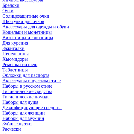
Брелоки
Очки
Солнцезащитные очки
Шкатулки для очков
Аксессуары для одежды и обуви
Кошельки и монетницы
Визитницы и ключницы
Для курения
Зажигалки
Пепельницы
Хьюмидоры
Ремешки на шею
Таблетницы
Обложки для паспорта
Аксессуары в русском стиле
Наборы в русском стиле
Гигиенические средства
Гигиенические помады
Наборы для душа
Дезинфицирующие средства
Наборы для женщин
Наборы для мужчин
Зубные щетки
Расчески