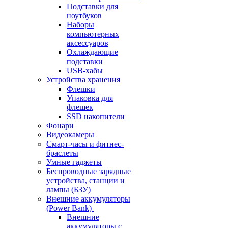
Подставки для
ноутбуков
Наборы
компьютерных
аксессуаров
Охлаждающие
подставки
USB-хабы
Устройства хранения
Флешки
Упаковка для
флешек
SSD накопители
Фонари
Видеокамеры
Смарт-часы и фитнес-
браслеты
Умные гаджеты
Беспроводные зарядные
устройства, станции и
лампы (БЗУ)
Внешние аккумуляторы
(Power Bank)
Внешние
аккумуляторы с