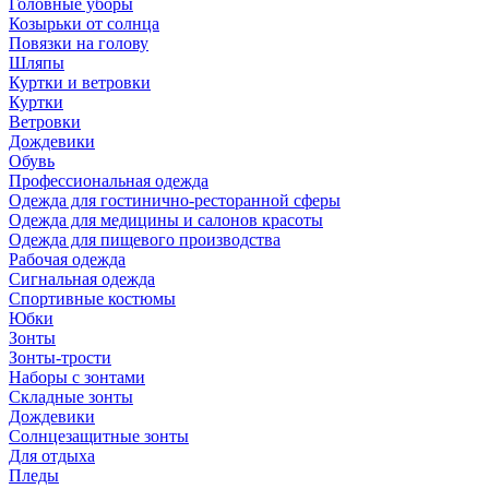
Головные уборы
Козырьки от солнца
Повязки на голову
Шляпы
Куртки и ветровки
Куртки
Ветровки
Дождевики
Обувь
Профессиональная одежда
Одежда для гостинично-ресторанной сферы
Одежда для медицины и салонов красоты
Одежда для пищевого производства
Рабочая одежда
Сигнальная одежда
Спортивные костюмы
Юбки
Зонты
Зонты-трости
Наборы с зонтами
Складные зонты
Дождевики
Солнцезащитные зонты
Для отдыха
Пледы