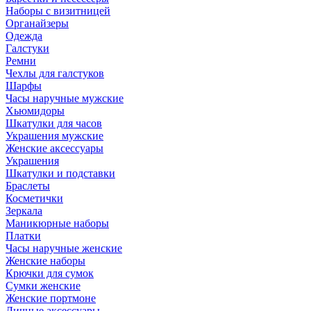
Наборы с визитницей
Органайзеры
Одежда
Галстуки
Ремни
Чехлы для галстуков
Шарфы
Часы наручные мужские
Хьюмидоры
Шкатулки для часов
Украшения мужские
Женские аксессуары
Украшения
Шкатулки и подставки
Браслеты
Косметички
Зеркала
Маникюрные наборы
Платки
Часы наручные женские
Женские наборы
Крючки для сумок
Сумки женские
Женские портмоне
Личные аксессуары