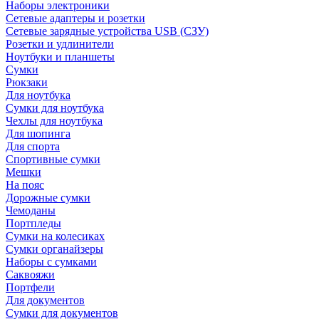
Наборы электроники
Сетевые адаптеры и розетки
Сетевые зарядные устройства USB (СЗУ)
Розетки и удлинители
Ноутбуки и планшеты
Сумки
Рюкзаки
Для ноутбука
Сумки для ноутбука
Чехлы для ноутбука
Для шопинга
Для спорта
Спортивные сумки
Мешки
На пояс
Дорожные сумки
Чемоданы
Портпледы
Сумки на колесиках
Сумки органайзеры
Наборы с сумками
Саквояжи
Портфели
Для документов
Сумки для документов