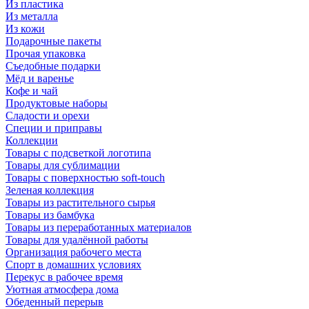
Из пластика
Из металла
Из кожи
Подарочные пакеты
Прочая упаковка
Съедобные подарки
Мёд и варенье
Кофе и чай
Продуктовые наборы
Сладости и орехи
Специи и приправы
Коллекции
Товары с подсветкой логотипа
Товары для сублимации
Товары с поверхностью soft-touch
Зеленая коллекция
Товары из растительного сырья
Товары из бамбука
Товары из переработанных материалов
Товары для удалённой работы
Организация рабочего места
Спорт в домашних условиях
Перекус в рабочее время
Уютная атмосфера дома
Обеденный перерыв