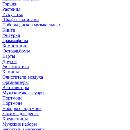
Горшки
Растения
Искусство
Шкафы с книгами
Наборы дисков музыкальных
Книги
Фигурки
Граммофоны
Композиции
Фотоальбомы
Карты
Другое
Увлажнители
Камины
Очистители воздуха
Органайзеры
Вентиляторы
Мужские аксессуары
Портмоне
Портмоне
Наборы с портмоне
Зажимы для денег
Кредитницы
Мужские наборы
Барсетки и несессеры