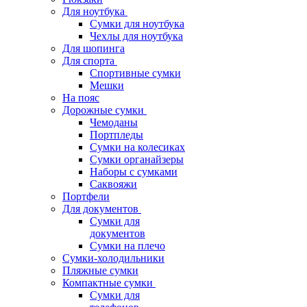
Для ноутбука
Сумки для ноутбука
Чехлы для ноутбука
Для шопинга
Для спорта
Спортивные сумки
Мешки
На пояс
Дорожные сумки
Чемоданы
Портпледы
Сумки на колесиках
Сумки органайзеры
Наборы с сумками
Саквояжи
Портфели
Для документов
Сумки для
документов
Сумки на плечо
Сумки-холодильники
Пляжные сумки
Компактные сумки
Сумки для