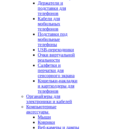
Держатели и
подставки для
телефонов
Кабели для
мобильных
телефонов
Подставки под
мобильные
телефоны
USB-переходники
Очки виртуальной
реальности
Салфетки и
перчатки для
сенсорного экрана
Кошельки-накладки
и картхолдеры для
телефонов
Органайзеры для
электроники и кабелей
Компьютерные
аксессуары
Мыши
Коврики
Веб-камеры и лампы