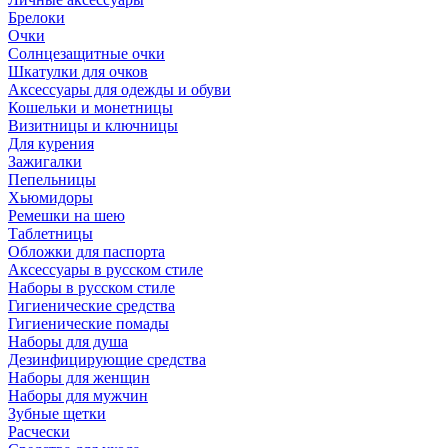
Брелоки
Очки
Солнцезащитные очки
Шкатулки для очков
Аксессуары для одежды и обуви
Кошельки и монетницы
Визитницы и ключницы
Для курения
Зажигалки
Пепельницы
Хьюмидоры
Ремешки на шею
Таблетницы
Обложки для паспорта
Аксессуары в русском стиле
Наборы в русском стиле
Гигиенические средства
Гигиенические помады
Наборы для душа
Дезинфицирующие средства
Наборы для женщин
Наборы для мужчин
Зубные щетки
Расчески