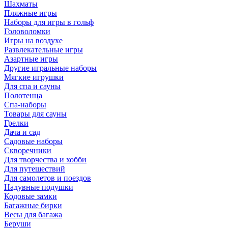
Шахматы
Пляжные игры
Наборы для игры в гольф
Головоломки
Игры на воздухе
Развлекательные игры
Азартные игры
Другие игральные наборы
Мягкие игрушки
Для спа и сауны
Полотенца
Спа-наборы
Товары для сауны
Грелки
Дача и сад
Садовые наборы
Скворечники
Для творчества и хобби
Для путешествий
Для самолетов и поездов
Надувные подушки
Кодовые замки
Багажные бирки
Весы для багажа
Беруши