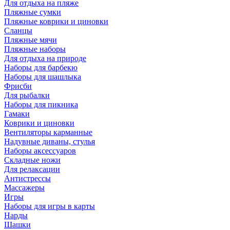
Для отдыха на пляже
Пляжные сумки
Пляжные коврики и циновки
Сланцы
Пляжные мячи
Пляжные наборы
Для отдыха на природе
Наборы для барбекю
Наборы для шашлыка
Фрисби
Для рыбалки
Наборы для пикника
Гамаки
Коврики и циновки
Вентиляторы карманные
Надувные диваны, стулья
Наборы аксессуаров
Складные ножи
Для релаксации
Антистрессы
Массажеры
Игры
Наборы для игры в карты
Нарды
Шашки