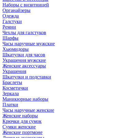
Наборы с визитницей
Органайзеры
Одежда
Галстуки
Ремни
Чехлы для галстуков
Шарфы
Часы наручные мужские
Хьюмидоры
Шкатулки для часов
Украшения мужские
Женские аксессуары
Украшения
Шкатулки и подставки
Браслеты
Косметички
Зеркала
Маникюрные наборы
Платки
Часы наручные женские
Женские наборы
Крючки для сумок
Сумки женские
Женские портмоне
Личные аксессуары