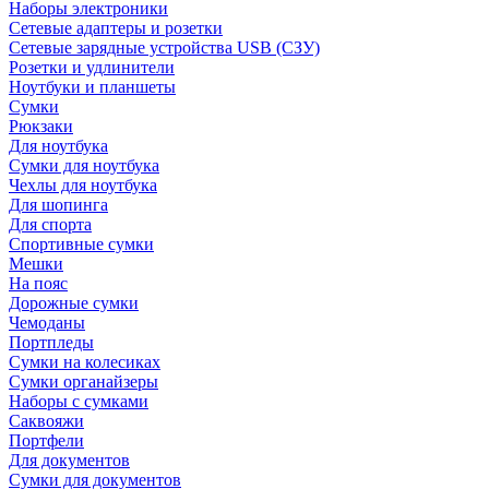
Наборы электроники
Сетевые адаптеры и розетки
Сетевые зарядные устройства USB (СЗУ)
Розетки и удлинители
Ноутбуки и планшеты
Сумки
Рюкзаки
Для ноутбука
Сумки для ноутбука
Чехлы для ноутбука
Для шопинга
Для спорта
Спортивные сумки
Мешки
На пояс
Дорожные сумки
Чемоданы
Портпледы
Сумки на колесиках
Сумки органайзеры
Наборы с сумками
Саквояжи
Портфели
Для документов
Сумки для документов