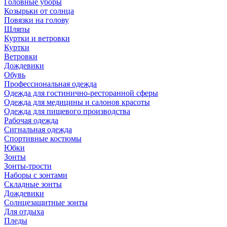
Головные уборы
Козырьки от солнца
Повязки на голову
Шляпы
Куртки и ветровки
Куртки
Ветровки
Дождевики
Обувь
Профессиональная одежда
Одежда для гостинично-ресторанной сферы
Одежда для медицины и салонов красоты
Одежда для пищевого производства
Рабочая одежда
Сигнальная одежда
Спортивные костюмы
Юбки
Зонты
Зонты-трости
Наборы с зонтами
Складные зонты
Дождевики
Солнцезащитные зонты
Для отдыха
Пледы