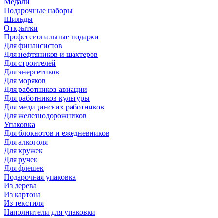
Медали
Подарочные наборы
Шильды
Открытки
Профессиональные подарки
Для финансистов
Для нефтяников и шахтеров
Для строителей
Для энергетиков
Для моряков
Для работников авиации
Для работников культуры
Для медицинских работников
Для железнодорожников
Упаковка
Для блокнотов и ежедневников
Для алкоголя
Для кружек
Для ручек
Для флешек
Подарочная упаковка
Из дерева
Из картона
Из текстиля
Наполнители для упаковки