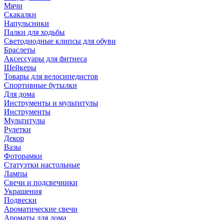
Мячи
Скакалки
Напульсники
Палки для ходьбы
Светодиодные клипсы для обуви
Браслеты
Аксессуары для фитнеса
Шейкеры
Товары для велосипедистов
Спортивные бутылки
Для дома
Инструменты и мультитулы
Инструменты
Мультитулы
Рулетки
Декор
Вазы
Фоторамки
Статуэтки настольные
Лампы
Свечи и подсвечники
Украшения
Подвески
Ароматические свечи
Ароматы для дома