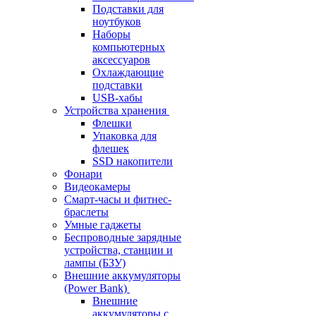
Подставки для
ноутбуков
Наборы
компьютерных
аксессуаров
Охлаждающие
подставки
USB-хабы
Устройства хранения
Флешки
Упаковка для
флешек
SSD накопители
Фонари
Видеокамеры
Смарт-часы и фитнес-
браслеты
Умные гаджеты
Беспроводные зарядные
устройства, станции и
лампы (БЗУ)
Внешние аккумуляторы
(Power Bank)
Внешние
аккумуляторы с