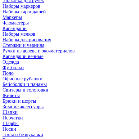
Упаковка для ручек
Наборы маркеров
Наборы карандашей
Маркеры
Фломастеры
Карандаши
Наборы мелков
Наборы для рисования
Стержни и чернила
Ручки из дерева и эко-материалов
Карандаши вечные
Одежда
Футболки
Поло
Офисные рубашки
Бейсболки и панамы
Свитеры и толстовки
Жилеты
Брюки и шорты
Зимние аксессуары
Шапки
Перчатки
Шарфы
Носки
Топы и безрукавки