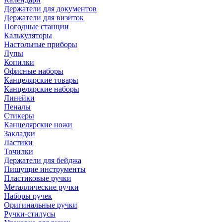
Держатели для документов
Держатели для визиток
Погодные станции
Калькуляторы
Настольные приборы
Лупы
Копилки
Офисные наборы
Канцелярские товары
Канцелярские наборы
Линейки
Пеналы
Стикеры
Канцелярские ножи
Закладки
Ластики
Точилки
Держатели для бейджа
Пишущие инструменты
Пластиковые ручки
Металлические ручки
Наборы ручек
Оригинальные ручки
Ручки-стилусы