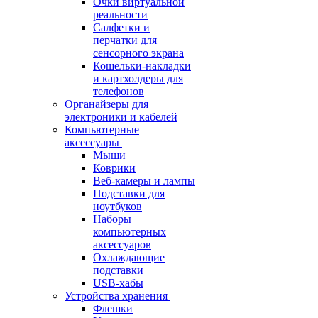
Очки виртуальной
реальности
Салфетки и
перчатки для
сенсорного экрана
Кошельки-накладки
и картхолдеры для
телефонов
Органайзеры для
электроники и кабелей
Компьютерные
аксессуары
Мыши
Коврики
Веб-камеры и лампы
Подставки для
ноутбуков
Наборы
компьютерных
аксессуаров
Охлаждающие
подставки
USB-хабы
Устройства хранения
Флешки