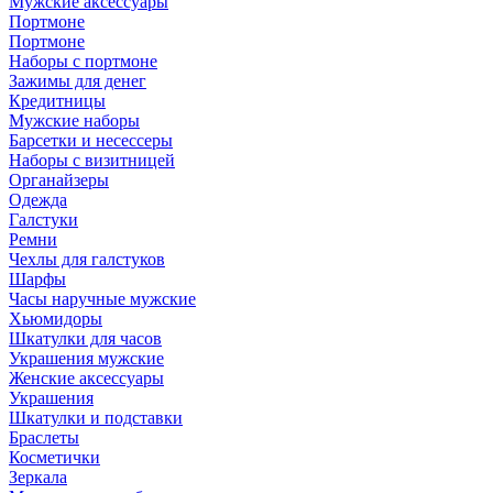
Мужские аксессуары
Портмоне
Портмоне
Наборы с портмоне
Зажимы для денег
Кредитницы
Мужские наборы
Барсетки и несессеры
Наборы с визитницей
Органайзеры
Одежда
Галстуки
Ремни
Чехлы для галстуков
Шарфы
Часы наручные мужские
Хьюмидоры
Шкатулки для часов
Украшения мужские
Женские аксессуары
Украшения
Шкатулки и подставки
Браслеты
Косметички
Зеркала