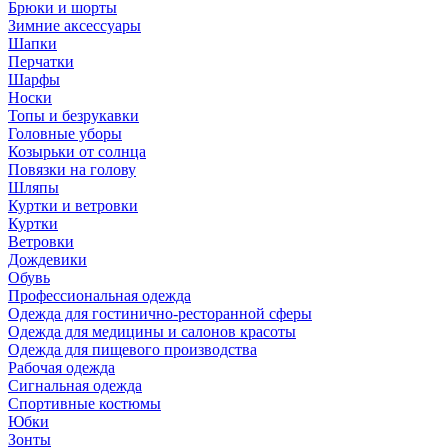
Брюки и шорты
Зимние аксессуары
Шапки
Перчатки
Шарфы
Носки
Топы и безрукавки
Головные уборы
Козырьки от солнца
Повязки на голову
Шляпы
Куртки и ветровки
Куртки
Ветровки
Дождевики
Обувь
Профессиональная одежда
Одежда для гостинично-ресторанной сферы
Одежда для медицины и салонов красоты
Одежда для пищевого производства
Рабочая одежда
Сигнальная одежда
Спортивные костюмы
Юбки
Зонты