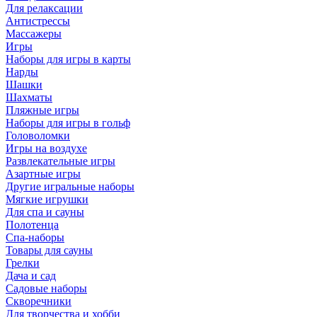
Для релаксации
Антистрессы
Массажеры
Игры
Наборы для игры в карты
Нарды
Шашки
Шахматы
Пляжные игры
Наборы для игры в гольф
Головоломки
Игры на воздухе
Развлекательные игры
Азартные игры
Другие игральные наборы
Мягкие игрушки
Для спа и сауны
Полотенца
Спа-наборы
Товары для сауны
Грелки
Дача и сад
Садовые наборы
Скворечники
Для творчества и хобби