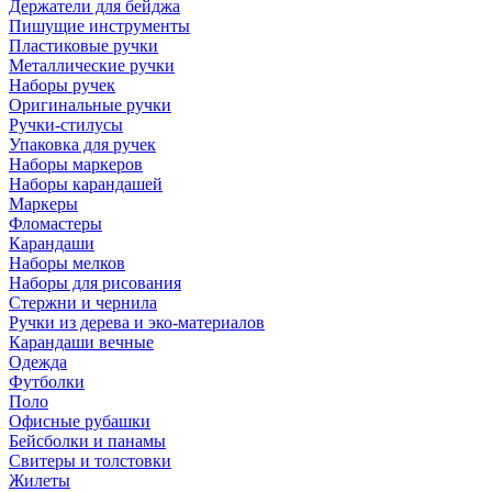
Держатели для бейджа
Пишущие инструменты
Пластиковые ручки
Металлические ручки
Наборы ручек
Оригинальные ручки
Ручки-стилусы
Упаковка для ручек
Наборы маркеров
Наборы карандашей
Маркеры
Фломастеры
Карандаши
Наборы мелков
Наборы для рисования
Стержни и чернила
Ручки из дерева и эко-материалов
Карандаши вечные
Одежда
Футболки
Поло
Офисные рубашки
Бейсболки и панамы
Свитеры и толстовки
Жилеты