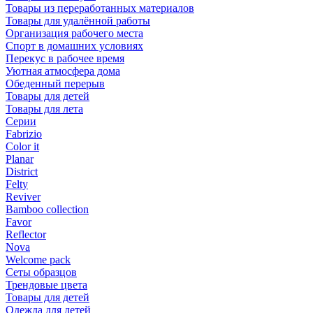
Товары из переработанных материалов
Товары для удалённой работы
Организация рабочего места
Спорт в домашних условиях
Перекус в рабочее время
Уютная атмосфера дома
Обеденный перерыв
Товары для детей
Товары для лета
Серии
Fabrizio
Color it
Planar
District
Felty
Reviver
Bamboo collection
Favor
Reflector
Nova
Welcome pack
Сеты образцов
Трендовые цвета
Товары для детей
Одежда для детей