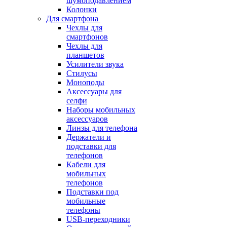
шумоподавлением
Колонки
Для смартфона
Чехлы для
смартфонов
Чехлы для
планшетов
Усилители звука
Стилусы
Моноподы
Аксессуары для
селфи
Наборы мобильных
аксессуаров
Линзы для телефона
Держатели и
подставки для
телефонов
Кабели для
мобильных
телефонов
Подставки под
мобильные
телефоны
USB-переходники