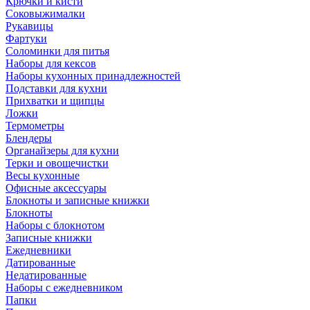
Крючки и кисти
Соковыжималки
Рукавицы
Фартуки
Соломинки для питья
Наборы для кексов
Наборы кухонных принадлежностей
Подставки для кухни
Прихватки и щипцы
Ложки
Термометры
Блендеры
Органайзеры для кухни
Терки и овощечистки
Весы кухонные
Офисные аксессуары
Блокноты и записные книжки
Блокноты
Наборы с блокнотом
Записные книжки
Ежедневники
Датированные
Недатированные
Наборы с ежедневником
Папки