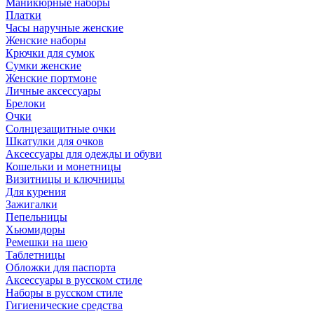
Маникюрные наборы
Платки
Часы наручные женские
Женские наборы
Крючки для сумок
Сумки женские
Женские портмоне
Личные аксессуары
Брелоки
Очки
Солнцезащитные очки
Шкатулки для очков
Аксессуары для одежды и обуви
Кошельки и монетницы
Визитницы и ключницы
Для курения
Зажигалки
Пепельницы
Хьюмидоры
Ремешки на шею
Таблетницы
Обложки для паспорта
Аксессуары в русском стиле
Наборы в русском стиле
Гигиенические средства