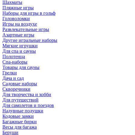
Шахматы
Пляжные игры
Наборы для игры в гольф
Головоломки
Игры на воздухе
Развлекательные игры
Азартные игры
Другие игральные наборы
Мягкие игрушки
Для спа и сауны
Полотенца
Спа-наборы
Товары для сауны
Грелки
Дача и сад
Садовые наборы
Скворечники
Для творчества и хобби
Для путешествий
Для самолетов и поездов
Надувные подушки
Кодовые замки
Багажные бирки
Весы для багажа
Беруши