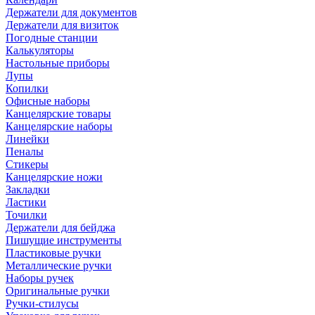
Держатели для документов
Держатели для визиток
Погодные станции
Калькуляторы
Настольные приборы
Лупы
Копилки
Офисные наборы
Канцелярские товары
Канцелярские наборы
Линейки
Пеналы
Стикеры
Канцелярские ножи
Закладки
Ластики
Точилки
Держатели для бейджа
Пишущие инструменты
Пластиковые ручки
Металлические ручки
Наборы ручек
Оригинальные ручки
Ручки-стилусы