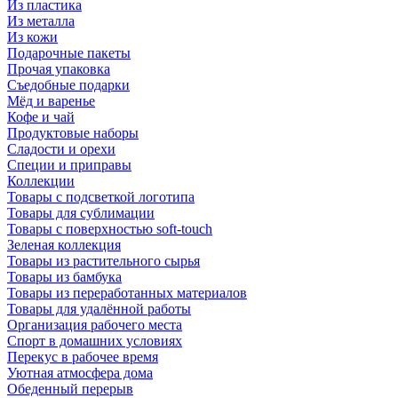
Из пластика
Из металла
Из кожи
Подарочные пакеты
Прочая упаковка
Съедобные подарки
Мёд и варенье
Кофе и чай
Продуктовые наборы
Сладости и орехи
Специи и приправы
Коллекции
Товары с подсветкой логотипа
Товары для сублимации
Товары с поверхностью soft-touch
Зеленая коллекция
Товары из растительного сырья
Товары из бамбука
Товары из переработанных материалов
Товары для удалённой работы
Организация рабочего места
Спорт в домашних условиях
Перекус в рабочее время
Уютная атмосфера дома
Обеденный перерыв