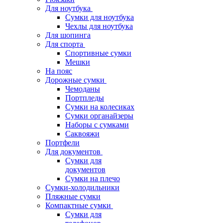
Для ноутбука
Сумки для ноутбука
Чехлы для ноутбука
Для шопинга
Для спорта
Спортивные сумки
Мешки
На пояс
Дорожные сумки
Чемоданы
Портпледы
Сумки на колесиках
Сумки органайзеры
Наборы с сумками
Саквояжи
Портфели
Для документов
Сумки для
документов
Сумки на плечо
Сумки-холодильники
Пляжные сумки
Компактные сумки
Сумки для