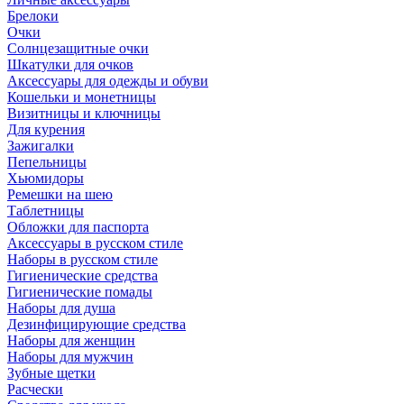
Брелоки
Очки
Солнцезащитные очки
Шкатулки для очков
Аксессуары для одежды и обуви
Кошельки и монетницы
Визитницы и ключницы
Для курения
Зажигалки
Пепельницы
Хьюмидоры
Ремешки на шею
Таблетницы
Обложки для паспорта
Аксессуары в русском стиле
Наборы в русском стиле
Гигиенические средства
Гигиенические помады
Наборы для душа
Дезинфицирующие средства
Наборы для женщин
Наборы для мужчин
Зубные щетки
Расчески