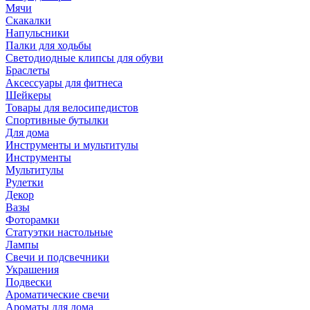
Мячи
Скакалки
Напульсники
Палки для ходьбы
Светодиодные клипсы для обуви
Браслеты
Аксессуары для фитнеса
Шейкеры
Товары для велосипедистов
Спортивные бутылки
Для дома
Инструменты и мультитулы
Инструменты
Мультитулы
Рулетки
Декор
Вазы
Фоторамки
Статуэтки настольные
Лампы
Свечи и подсвечники
Украшения
Подвески
Ароматические свечи
Ароматы для дома