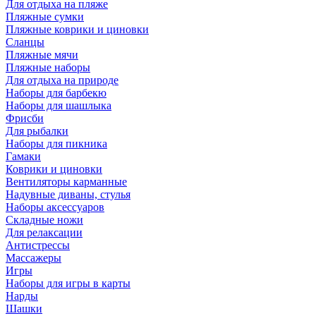
Для отдыха на пляже
Пляжные сумки
Пляжные коврики и циновки
Сланцы
Пляжные мячи
Пляжные наборы
Для отдыха на природе
Наборы для барбекю
Наборы для шашлыка
Фрисби
Для рыбалки
Наборы для пикника
Гамаки
Коврики и циновки
Вентиляторы карманные
Надувные диваны, стулья
Наборы аксессуаров
Складные ножи
Для релаксации
Антистрессы
Массажеры
Игры
Наборы для игры в карты
Нарды
Шашки