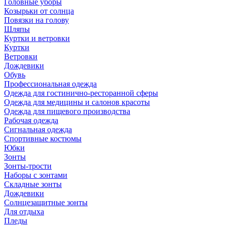
Головные уборы
Козырьки от солнца
Повязки на голову
Шляпы
Куртки и ветровки
Куртки
Ветровки
Дождевики
Обувь
Профессиональная одежда
Одежда для гостинично-ресторанной сферы
Одежда для медицины и салонов красоты
Одежда для пищевого производства
Рабочая одежда
Сигнальная одежда
Спортивные костюмы
Юбки
Зонты
Зонты-трости
Наборы с зонтами
Складные зонты
Дождевики
Солнцезащитные зонты
Для отдыха
Пледы