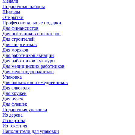
Медали
Подарочные наборы
Шильды
Открытки
Профессиональные подарки
Для финансистов
Для нефтяников и шахтеров
Для строителей
Для энергетиков
Для моряков
Для работников авиации
Для работников культуры
Для медицинских работников
Для железнодорожников
Упаковка
Для блокнотов и ежедневников
Для алкоголя
Для кружек
Для ручек
Для флешек
Подарочная упаковка
Из дерева
Из картона
Из текстиля
Наполнители для упаковки