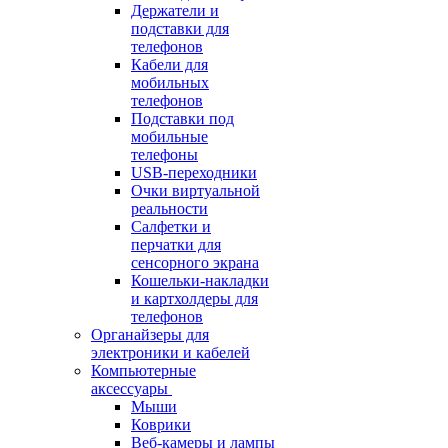
Держатели и
подставки для
телефонов
Кабели для
мобильных
телефонов
Подставки под
мобильные
телефоны
USB-переходники
Очки виртуальной
реальности
Салфетки и
перчатки для
сенсорного экрана
Кошельки-накладки
и картхолдеры для
телефонов
Органайзеры для
электроники и кабелей
Компьютерные
аксессуары
Мыши
Коврики
Веб-камеры и лампы