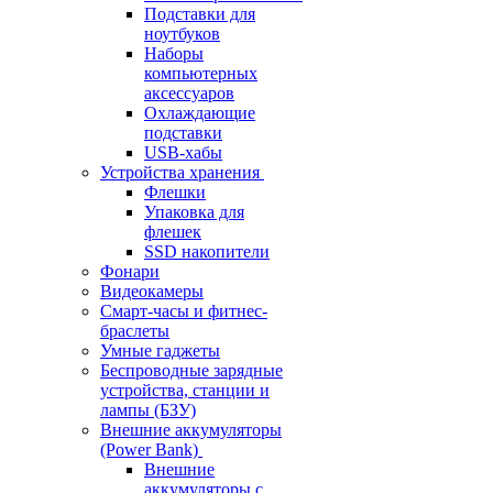
Подставки для
ноутбуков
Наборы
компьютерных
аксессуаров
Охлаждающие
подставки
USB-хабы
Устройства хранения
Флешки
Упаковка для
флешек
SSD накопители
Фонари
Видеокамеры
Смарт-часы и фитнес-
браслеты
Умные гаджеты
Беспроводные зарядные
устройства, станции и
лампы (БЗУ)
Внешние аккумуляторы
(Power Bank)
Внешние
аккумуляторы с