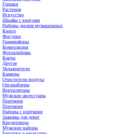
Горшки
Растения
Искусство
Шкафы с книгами
Наборы дисков музыкальных
Книги
Фигурки
Граммофоны
Композиции
Фотоальбомы
Карты
Другое
Увлажнители
Камины
Очистители воздуха
Органайзеры
Вентиляторы
Мужские аксессуары
Портмоне
Портмоне
Наборы с портмоне
Зажимы для денег
Кредитницы
Мужские наборы
Барсетки и несессеры