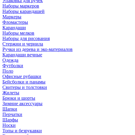
Упаковка для ручек
Наборы маркеров
Наборы карандашей
Маркеры
Фломастеры
Карандаши
Наборы мелков
Наборы для рисования
Стержни и чернила
Ручки из дерева и эко-материалов
Карандаши вечные
Одежда
Футболки
Поло
Офисные рубашки
Бейсболки и панамы
Свитеры и толстовки
Жилеты
Брюки и шорты
Зимние аксессуары
Шапки
Перчатки
Шарфы
Носки
Топы и безрукавки