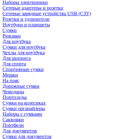
Наборы электроники
Сетевые адаптеры и розетки
Сетевые зарядные устройства USB (СЗУ)
Розетки и удлинители
Ноутбуки и планшеты
Сумки
Рюкзаки
Для ноутбука
Сумки для ноутбука
Чехлы для ноутбука
Для шопинга
Для спорта
Спортивные сумки
Мешки
На пояс
Дорожные сумки
Чемоданы
Портпледы
Сумки на колесиках
Сумки органайзеры
Наборы с сумками
Саквояжи
Портфели
Для документов
Сумки для документов