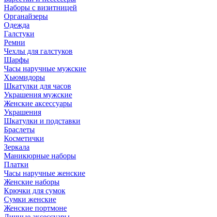
Наборы с визитницей
Органайзеры
Одежда
Галстуки
Ремни
Чехлы для галстуков
Шарфы
Часы наручные мужские
Хьюмидоры
Шкатулки для часов
Украшения мужские
Женские аксессуары
Украшения
Шкатулки и подставки
Браслеты
Косметички
Зеркала
Маникюрные наборы
Платки
Часы наручные женские
Женские наборы
Крючки для сумок
Сумки женские
Женские портмоне
Личные аксессуары