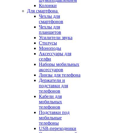
шумоподавлением
Колонки
Для смартфона
Чехлы для
смартфонов
Чехлы для
планшетов
Усилители звука
Стилусы
Моноподы
Аксессуары для
селфи
Наборы мобильных
аксессуаров
Линзы для телефона
Держатели и
подставки для
телефонов
Кабели для
мобильных
телефонов
Подставки под
мобильные
телефоны
USB-переходники