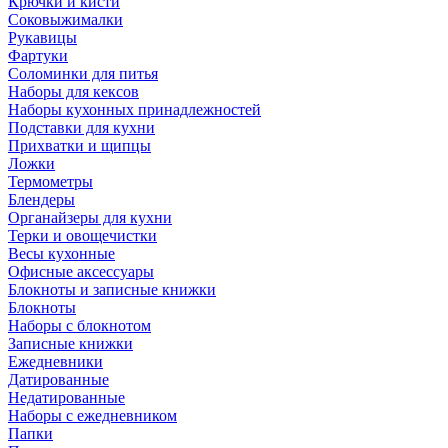
Крючки и кисти
Соковыжималки
Рукавицы
Фартуки
Соломинки для питья
Наборы для кексов
Наборы кухонных принадлежностей
Подставки для кухни
Прихватки и щипцы
Ложки
Термометры
Блендеры
Органайзеры для кухни
Терки и овощечистки
Весы кухонные
Офисные аксессуары
Блокноты и записные книжки
Блокноты
Наборы с блокнотом
Записные книжки
Ежедневники
Датированные
Недатированные
Наборы с ежедневником
Папки