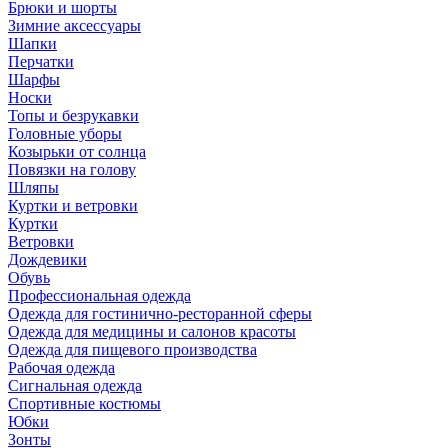
Брюки и шорты
Зимние аксессуары
Шапки
Перчатки
Шарфы
Носки
Топы и безрукавки
Головные уборы
Козырьки от солнца
Повязки на голову
Шляпы
Куртки и ветровки
Куртки
Ветровки
Дождевики
Обувь
Профессиональная одежда
Одежда для гостинично-ресторанной сферы
Одежда для медицины и салонов красоты
Одежда для пищевого производства
Рабочая одежда
Сигнальная одежда
Спортивные костюмы
Юбки
Зонты