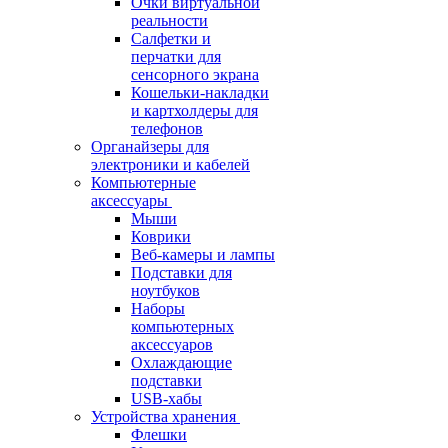
Очки виртуальной
реальности
Салфетки и
перчатки для
сенсорного экрана
Кошельки-накладки
и картхолдеры для
телефонов
Органайзеры для
электроники и кабелей
Компьютерные
аксессуары
Мыши
Коврики
Веб-камеры и лампы
Подставки для
ноутбуков
Наборы
компьютерных
аксессуаров
Охлаждающие
подставки
USB-хабы
Устройства хранения
Флешки