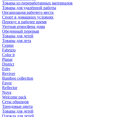
Товары из переработанных материалов
Товары для удалённой работы
Организация рабочего места
Спорт в домашних условиях
Перекус в рабочее время
Уютная атмосфера дома
Обеденный перерыв
Товары для детей
Товары для лета
Серии
Fabrizio
Color it
Planar
District
Felty
Reviver
Bamboo collection
Favor
Reflector
Nova
Welcome pack
Сеты образцов
Трендовые цвета
Товары для детей
Одежда для детей