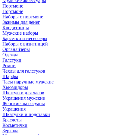
Мужские аксессуары
Портмоне
Портмоне
Наборы с портмоне
Зажимы для денег
Кредитницы
Мужские наборы
Барсетки и несессеры
Наборы с визитницей
Органайзеры
Одежда
Галстуки
Ремни
Чехлы для галстуков
Шарфы
Часы наручные мужские
Хьюмидоры
Шкатулки для часов
Украшения мужские
Женские аксессуары
Украшения
Шкатулки и подставки
Браслеты
Косметички
Зеркала