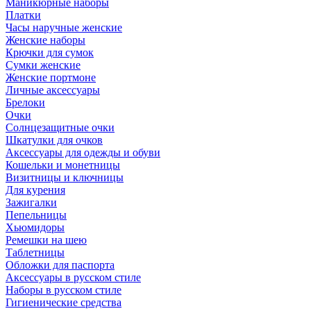
Маникюрные наборы
Платки
Часы наручные женские
Женские наборы
Крючки для сумок
Сумки женские
Женские портмоне
Личные аксессуары
Брелоки
Очки
Солнцезащитные очки
Шкатулки для очков
Аксессуары для одежды и обуви
Кошельки и монетницы
Визитницы и ключницы
Для курения
Зажигалки
Пепельницы
Хьюмидоры
Ремешки на шею
Таблетницы
Обложки для паспорта
Аксессуары в русском стиле
Наборы в русском стиле
Гигиенические средства