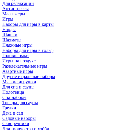
Для релаксации
Антистрессы
Массажеры
Игры
Наборы для игры в карты
Нарды
Шашки
Шахматы
Пляжные игры
Наборы для игры в гольф
Головоломки
Игры на воздухе
Развлекательные игры
Азартные игры
Другие игральные наборы
Мягкие игрушки
Для спа и сауны
Полотенца
Спа-наборы
Товары для сауны
Грелки
Дача и сад
Садовые наборы
Скворечники
Для творчества и хобби