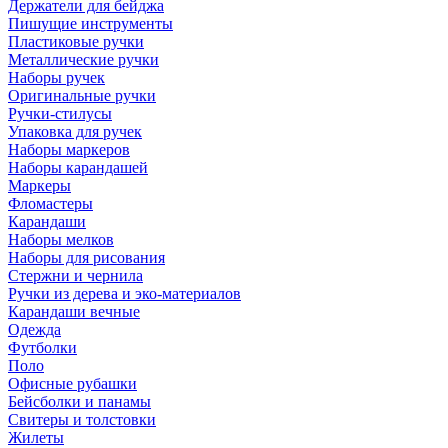
Держатели для бейджа
Пишущие инструменты
Пластиковые ручки
Металлические ручки
Наборы ручек
Оригинальные ручки
Ручки-стилусы
Упаковка для ручек
Наборы маркеров
Наборы карандашей
Маркеры
Фломастеры
Карандаши
Наборы мелков
Наборы для рисования
Стержни и чернила
Ручки из дерева и эко-материалов
Карандаши вечные
Одежда
Футболки
Поло
Офисные рубашки
Бейсболки и панамы
Свитеры и толстовки
Жилеты