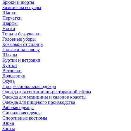
Брюки и шорты
Зимние аксессуары
Шапки
Перчатки
Шарфы
Носки
Топы и безрукавки
Головные уборы
Козырьки от солнца
Повязки на голову
Шляпы
Куртки и ветровки
Куртки
Ветровки
Дождевики
Обувь
Профессиональная одежда
Одежда для гостинично-ресторанной сферы
Одежда для медицины и салонов красоты
Одежда для пищевого производства
Рабочая одежда
Сигнальная одежда
Спортивные костюмы
Юбки
Зонты