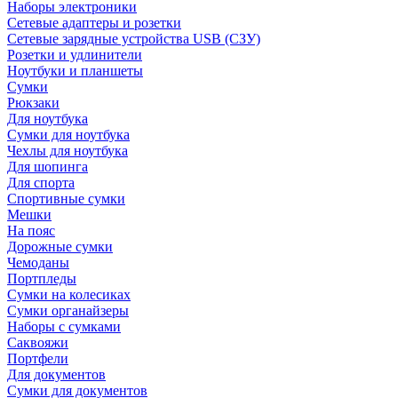
Наборы электроники
Сетевые адаптеры и розетки
Сетевые зарядные устройства USB (СЗУ)
Розетки и удлинители
Ноутбуки и планшеты
Сумки
Рюкзаки
Для ноутбука
Сумки для ноутбука
Чехлы для ноутбука
Для шопинга
Для спорта
Спортивные сумки
Мешки
На пояс
Дорожные сумки
Чемоданы
Портпледы
Сумки на колесиках
Сумки органайзеры
Наборы с сумками
Саквояжи
Портфели
Для документов
Сумки для документов