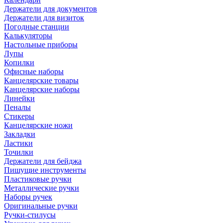
Держатели для документов
Держатели для визиток
Погодные станции
Калькуляторы
Настольные приборы
Лупы
Копилки
Офисные наборы
Канцелярские товары
Канцелярские наборы
Линейки
Пеналы
Стикеры
Канцелярские ножи
Закладки
Ластики
Точилки
Держатели для бейджа
Пишущие инструменты
Пластиковые ручки
Металлические ручки
Наборы ручек
Оригинальные ручки
Ручки-стилусы