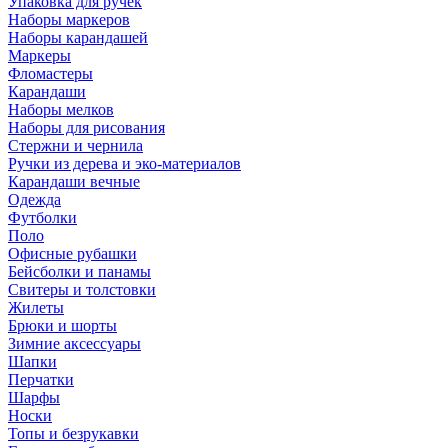
Упаковка для ручек
Наборы маркеров
Наборы карандашей
Маркеры
Фломастеры
Карандаши
Наборы мелков
Наборы для рисования
Стержни и чернила
Ручки из дерева и эко-материалов
Карандаши вечные
Одежда
Футболки
Поло
Офисные рубашки
Бейсболки и панамы
Свитеры и толстовки
Жилеты
Брюки и шорты
Зимние аксессуары
Шапки
Перчатки
Шарфы
Носки
Топы и безрукавки