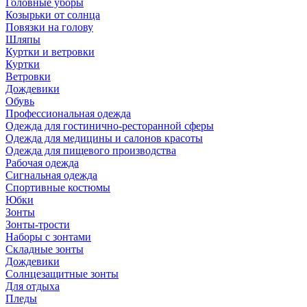
Головные уборы
Козырьки от солнца
Повязки на голову
Шляпы
Куртки и ветровки
Куртки
Ветровки
Дождевики
Обувь
Профессиональная одежда
Одежда для гостинично-ресторанной сферы
Одежда для медицины и салонов красоты
Одежда для пищевого производства
Рабочая одежда
Сигнальная одежда
Спортивные костюмы
Юбки
Зонты
Зонты-трости
Наборы с зонтами
Складные зонты
Дождевики
Солнцезащитные зонты
Для отдыха
Пледы