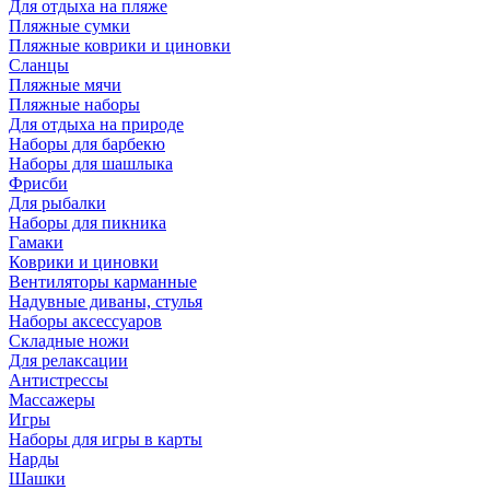
Для отдыха на пляже
Пляжные сумки
Пляжные коврики и циновки
Сланцы
Пляжные мячи
Пляжные наборы
Для отдыха на природе
Наборы для барбекю
Наборы для шашлыка
Фрисби
Для рыбалки
Наборы для пикника
Гамаки
Коврики и циновки
Вентиляторы карманные
Надувные диваны, стулья
Наборы аксессуаров
Складные ножи
Для релаксации
Антистрессы
Массажеры
Игры
Наборы для игры в карты
Нарды
Шашки