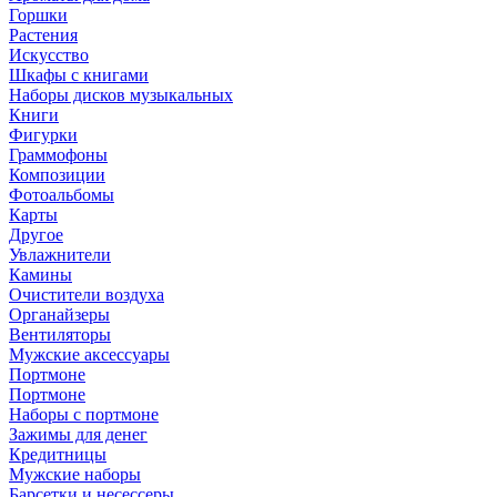
Горшки
Растения
Искусство
Шкафы с книгами
Наборы дисков музыкальных
Книги
Фигурки
Граммофоны
Композиции
Фотоальбомы
Карты
Другое
Увлажнители
Камины
Очистители воздуха
Органайзеры
Вентиляторы
Мужские аксессуары
Портмоне
Портмоне
Наборы с портмоне
Зажимы для денег
Кредитницы
Мужские наборы
Барсетки и несессеры