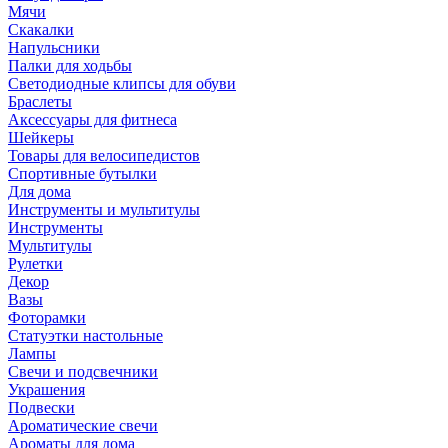
Мячи
Скакалки
Напульсники
Палки для ходьбы
Светодиодные клипсы для обуви
Браслеты
Аксессуары для фитнеса
Шейкеры
Товары для велосипедистов
Спортивные бутылки
Для дома
Инструменты и мультитулы
Инструменты
Мультитулы
Рулетки
Декор
Вазы
Фоторамки
Статуэтки настольные
Лампы
Свечи и подсвечники
Украшения
Подвески
Ароматические свечи
Ароматы для дома