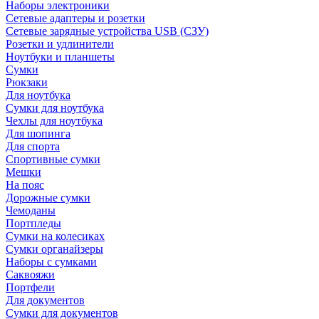
Наборы электроники
Сетевые адаптеры и розетки
Сетевые зарядные устройства USB (СЗУ)
Розетки и удлинители
Ноутбуки и планшеты
Сумки
Рюкзаки
Для ноутбука
Сумки для ноутбука
Чехлы для ноутбука
Для шопинга
Для спорта
Спортивные сумки
Мешки
На пояс
Дорожные сумки
Чемоданы
Портпледы
Сумки на колесиках
Сумки органайзеры
Наборы с сумками
Саквояжи
Портфели
Для документов
Сумки для документов