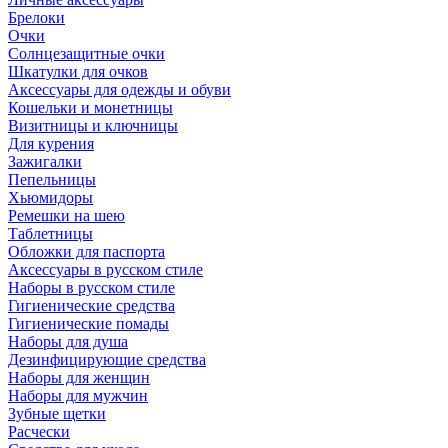
Брелоки
Очки
Солнцезащитные очки
Шкатулки для очков
Аксессуары для одежды и обуви
Кошельки и монетницы
Визитницы и ключницы
Для курения
Зажигалки
Пепельницы
Хьюмидоры
Ремешки на шею
Таблетницы
Обложки для паспорта
Аксессуары в русском стиле
Наборы в русском стиле
Гигиенические средства
Гигиенические помады
Наборы для душа
Дезинфицирующие средства
Наборы для женщин
Наборы для мужчин
Зубные щетки
Расчески