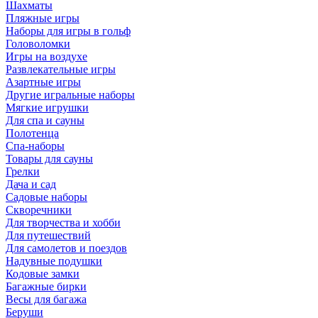
Шахматы
Пляжные игры
Наборы для игры в гольф
Головоломки
Игры на воздухе
Развлекательные игры
Азартные игры
Другие игральные наборы
Мягкие игрушки
Для спа и сауны
Полотенца
Спа-наборы
Товары для сауны
Грелки
Дача и сад
Садовые наборы
Скворечники
Для творчества и хобби
Для путешествий
Для самолетов и поездов
Надувные подушки
Кодовые замки
Багажные бирки
Весы для багажа
Беруши