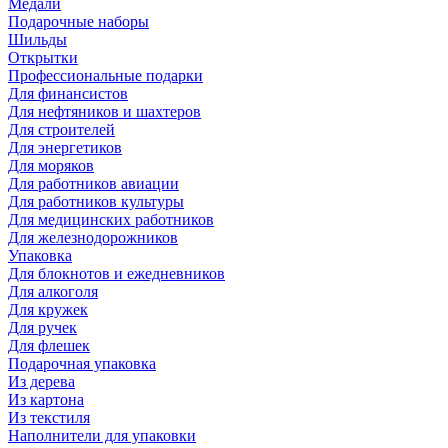
Медали
Подарочные наборы
Шильды
Открытки
Профессиональные подарки
Для финансистов
Для нефтяников и шахтеров
Для строителей
Для энергетиков
Для моряков
Для работников авиации
Для работников культуры
Для медицинских работников
Для железнодорожников
Упаковка
Для блокнотов и ежедневников
Для алкоголя
Для кружек
Для ручек
Для флешек
Подарочная упаковка
Из дерева
Из картона
Из текстиля
Наполнители для упаковки