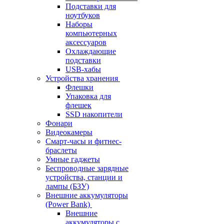
Подставки для
ноутбуков
Наборы
компьютерных
аксессуаров
Охлаждающие
подставки
USB-хабы
Устройства хранения
Флешки
Упаковка для
флешек
SSD накопители
Фонари
Видеокамеры
Смарт-часы и фитнес-
браслеты
Умные гаджеты
Беспроводные зарядные
устройства, станции и
лампы (БЗУ)
Внешние аккумуляторы
(Power Bank)
Внешние
аккумуляторы с