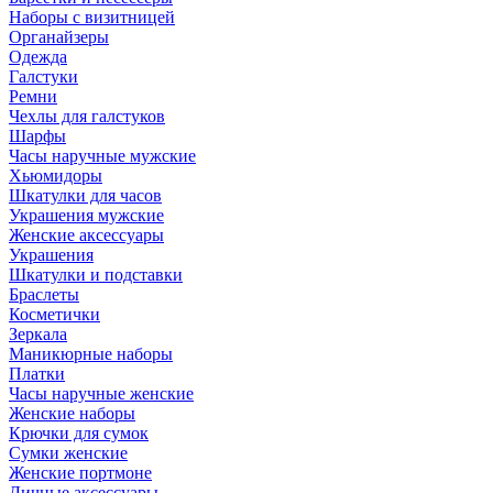
Наборы с визитницей
Органайзеры
Одежда
Галстуки
Ремни
Чехлы для галстуков
Шарфы
Часы наручные мужские
Хьюмидоры
Шкатулки для часов
Украшения мужские
Женские аксессуары
Украшения
Шкатулки и подставки
Браслеты
Косметички
Зеркала
Маникюрные наборы
Платки
Часы наручные женские
Женские наборы
Крючки для сумок
Сумки женские
Женские портмоне
Личные аксессуары