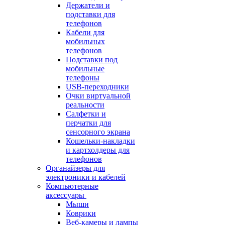
Держатели и
подставки для
телефонов
Кабели для
мобильных
телефонов
Подставки под
мобильные
телефоны
USB-переходники
Очки виртуальной
реальности
Салфетки и
перчатки для
сенсорного экрана
Кошельки-накладки
и картхолдеры для
телефонов
Органайзеры для
электроники и кабелей
Компьютерные
аксессуары
Мыши
Коврики
Веб-камеры и лампы