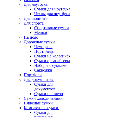
Для ноутбука
Сумки для ноутбука
Чехлы для ноутбука
Для шопинга
Для спорта
Спортивные сумки
Мешки
На пояс
Дорожные сумки
Чемоданы
Портпледы
Сумки на колесиках
Сумки органайзеры
Наборы с сумками
Саквояжи
Портфели
Для документов
Сумки для
документов
Сумки на плечо
Сумки-холодильники
Пляжные сумки
Компактные сумки
Сумки для