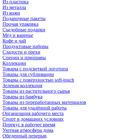
Из пластика
Из металла
Из кожи
Подарочные пакеты
Прочая упаковка
Съедобные подарки
Мёд и варенье
Кофе и чай
Продуктовые наборы
Сладости и орехи
Специи и приправы
Коллекции
Товары с подсветкой логотипа
Товары для сублимации
Товары с поверхностью soft-touch
Зеленая коллекция
Товары из растительного сырья
Товары из бамбука
Товары из переработанных материалов
Товары для удалённой работы
Организация рабочего места
Спорт в домашних условиях
Перекус в рабочее время
Уютная атмосфера дома
Обеденный перерыв