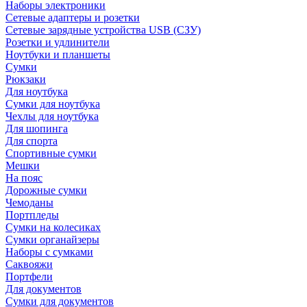
Наборы электроники
Сетевые адаптеры и розетки
Сетевые зарядные устройства USB (СЗУ)
Розетки и удлинители
Ноутбуки и планшеты
Сумки
Рюкзаки
Для ноутбука
Сумки для ноутбука
Чехлы для ноутбука
Для шопинга
Для спорта
Спортивные сумки
Мешки
На пояс
Дорожные сумки
Чемоданы
Портпледы
Сумки на колесиках
Сумки органайзеры
Наборы с сумками
Саквояжи
Портфели
Для документов
Сумки для документов