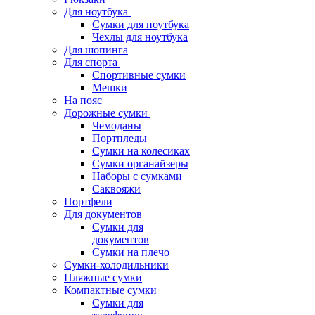
Для ноутбука
Сумки для ноутбука
Чехлы для ноутбука
Для шопинга
Для спорта
Спортивные сумки
Мешки
На пояс
Дорожные сумки
Чемоданы
Портпледы
Сумки на колесиках
Сумки органайзеры
Наборы с сумками
Саквояжи
Портфели
Для документов
Сумки для
документов
Сумки на плечо
Сумки-холодильники
Пляжные сумки
Компактные сумки
Сумки для