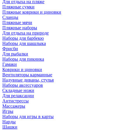
Для отдыха на пляже
Пляжные сумки
Пляжные коврики и циновки
Сланцы
Пляжные мячи
Пляжные наборы
Для отдыха на природе
Наборы для барбекю
Наборы для шашлыка
Фрисби
Для рыбалки
Наборы для пикника
Гамаки
Коврики и циновки
Вентиляторы карманные
Надувные диваны, стулья
Наборы аксессуаров
Складные ножи
Для релаксации
Антистрессы
Массажеры
Игры
Наборы для игры в карты
Нарды
Шашки