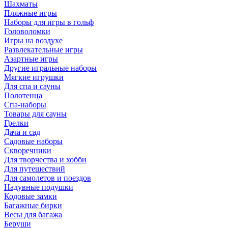
Шахматы
Пляжные игры
Наборы для игры в гольф
Головоломки
Игры на воздухе
Развлекательные игры
Азартные игры
Другие игральные наборы
Мягкие игрушки
Для спа и сауны
Полотенца
Спа-наборы
Товары для сауны
Грелки
Дача и сад
Садовые наборы
Скворечники
Для творчества и хобби
Для путешествий
Для самолетов и поездов
Надувные подушки
Кодовые замки
Багажные бирки
Весы для багажа
Беруши