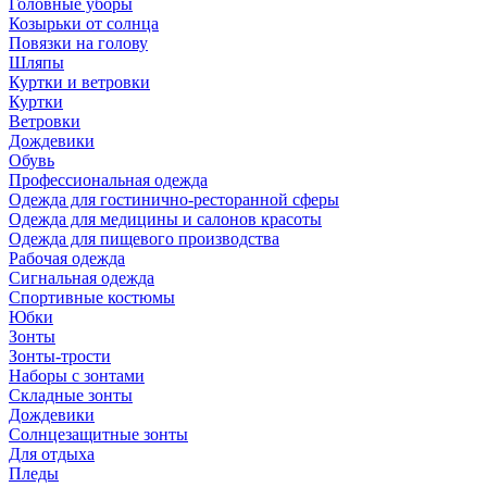
Головные уборы
Козырьки от солнца
Повязки на голову
Шляпы
Куртки и ветровки
Куртки
Ветровки
Дождевики
Обувь
Профессиональная одежда
Одежда для гостинично-ресторанной сферы
Одежда для медицины и салонов красоты
Одежда для пищевого производства
Рабочая одежда
Сигнальная одежда
Спортивные костюмы
Юбки
Зонты
Зонты-трости
Наборы с зонтами
Складные зонты
Дождевики
Солнцезащитные зонты
Для отдыха
Пледы