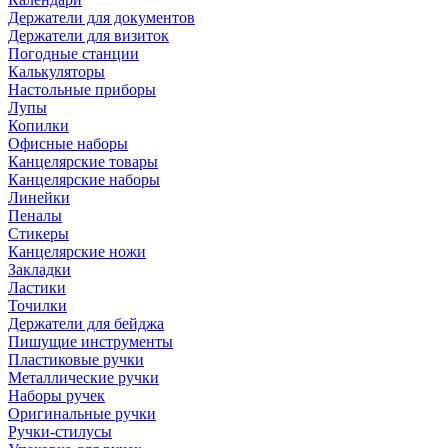
Держатели для документов
Держатели для визиток
Погодные станции
Калькуляторы
Настольные приборы
Лупы
Копилки
Офисные наборы
Канцелярские товары
Канцелярские наборы
Линейки
Пеналы
Стикеры
Канцелярские ножи
Закладки
Ластики
Точилки
Держатели для бейджа
Пишущие инструменты
Пластиковые ручки
Металлические ручки
Наборы ручек
Оригинальные ручки
Ручки-стилусы