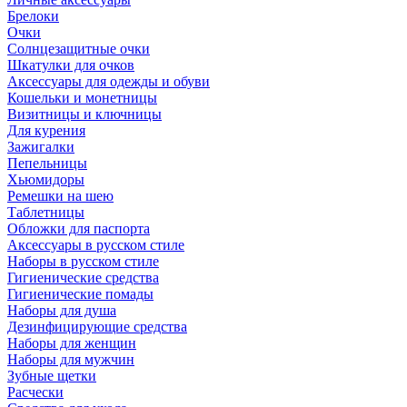
Брелоки
Очки
Солнцезащитные очки
Шкатулки для очков
Аксессуары для одежды и обуви
Кошельки и монетницы
Визитницы и ключницы
Для курения
Зажигалки
Пепельницы
Хьюмидоры
Ремешки на шею
Таблетницы
Обложки для паспорта
Аксессуары в русском стиле
Наборы в русском стиле
Гигиенические средства
Гигиенические помады
Наборы для душа
Дезинфицирующие средства
Наборы для женщин
Наборы для мужчин
Зубные щетки
Расчески