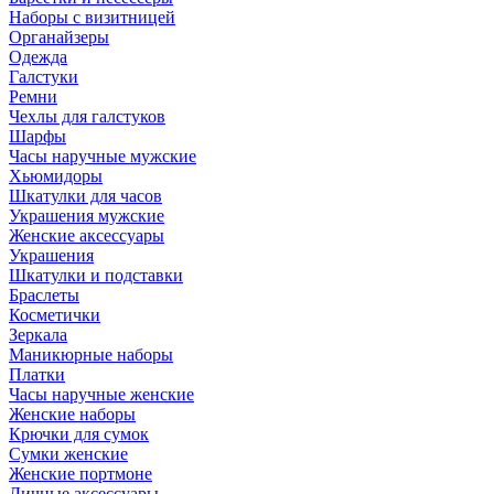
Наборы с визитницей
Органайзеры
Одежда
Галстуки
Ремни
Чехлы для галстуков
Шарфы
Часы наручные мужские
Хьюмидоры
Шкатулки для часов
Украшения мужские
Женские аксессуары
Украшения
Шкатулки и подставки
Браслеты
Косметички
Зеркала
Маникюрные наборы
Платки
Часы наручные женские
Женские наборы
Крючки для сумок
Сумки женские
Женские портмоне
Личные аксессуары