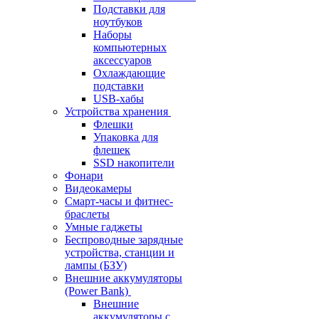
Подставки для
ноутбуков
Наборы
компьютерных
аксессуаров
Охлаждающие
подставки
USB-хабы
Устройства хранения
Флешки
Упаковка для
флешек
SSD накопители
Фонари
Видеокамеры
Смарт-часы и фитнес-
браслеты
Умные гаджеты
Беспроводные зарядные
устройства, станции и
лампы (БЗУ)
Внешние аккумуляторы
(Power Bank)
Внешние
аккумуляторы с