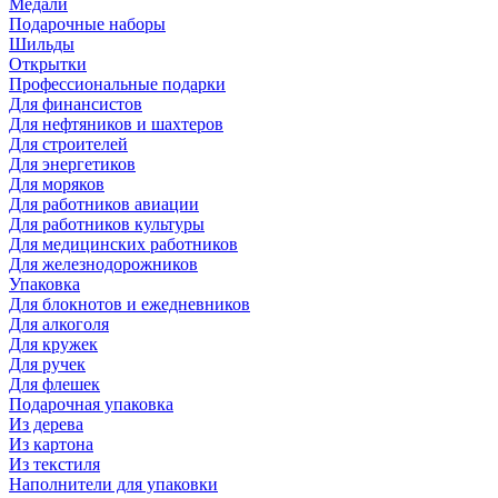
Медали
Подарочные наборы
Шильды
Открытки
Профессиональные подарки
Для финансистов
Для нефтяников и шахтеров
Для строителей
Для энергетиков
Для моряков
Для работников авиации
Для работников культуры
Для медицинских работников
Для железнодорожников
Упаковка
Для блокнотов и ежедневников
Для алкоголя
Для кружек
Для ручек
Для флешек
Подарочная упаковка
Из дерева
Из картона
Из текстиля
Наполнители для упаковки