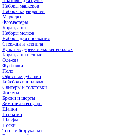
Упаковка для ручек
Наборы маркеров
Наборы карандашей
Маркеры
Фломастеры
Карандаши
Наборы мелков
Наборы для рисования
Стержни и чернила
Ручки из дерева и эко-материалов
Карандаши вечные
Одежда
Футболки
Поло
Офисные рубашки
Бейсболки и панамы
Свитеры и толстовки
Жилеты
Брюки и шорты
Зимние аксессуары
Шапки
Перчатки
Шарфы
Носки
Топы и безрукавки