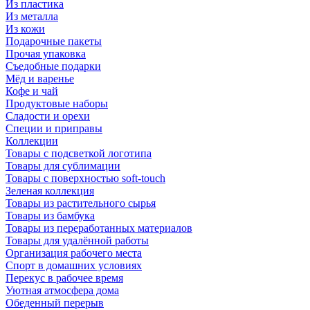
Из пластика
Из металла
Из кожи
Подарочные пакеты
Прочая упаковка
Съедобные подарки
Мёд и варенье
Кофе и чай
Продуктовые наборы
Сладости и орехи
Специи и приправы
Коллекции
Товары с подсветкой логотипа
Товары для сублимации
Товары с поверхностью soft-touch
Зеленая коллекция
Товары из растительного сырья
Товары из бамбука
Товары из переработанных материалов
Товары для удалённой работы
Организация рабочего места
Спорт в домашних условиях
Перекус в рабочее время
Уютная атмосфера дома
Обеденный перерыв