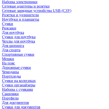
Наборы электроники
Сетевые адаптеры и розетки
Сетевые зарядные устройства USB (СЗУ)
Розетки и удлинители
Ноутбуки и планшеты
Сумки
Рюкзаки
Для ноутбука
Сумки для ноутбука
Чехлы для ноутбука
Для шопинга
Для спорта
Спортивные сумки
Мешки
На пояс
Дорожные сумки
Чемоданы
Портпледы
Сумки на колесиках
Сумки органайзеры
Наборы с сумками
Саквояжи
Портфели
Для документов
Сумки для документов