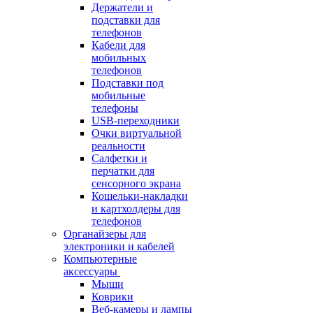
Держатели и
подставки для
телефонов
Кабели для
мобильных
телефонов
Подставки под
мобильные
телефоны
USB-переходники
Очки виртуальной
реальности
Салфетки и
перчатки для
сенсорного экрана
Кошельки-накладки
и картхолдеры для
телефонов
Органайзеры для
электроники и кабелей
Компьютерные
аксессуары
Мыши
Коврики
Веб-камеры и лампы