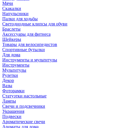
Мячи
Скакалки
Напульсники
Палки для ходьбы
Светодиодные клипсы для обуви
Браслеты
Аксессуары для фитнеса
Шейкеры
Товары для велосипедистов
Спортивные бутылки
Для дома
Инструменты и мультитулы
Инструменты
Мультитулы
Рулетки
Декор
Вазы
Фоторамки
Статуэтки настольные
Лампы
Свечи и подсвечники
Украшения
Подвески
Ароматические свечи
Ароматы для дома