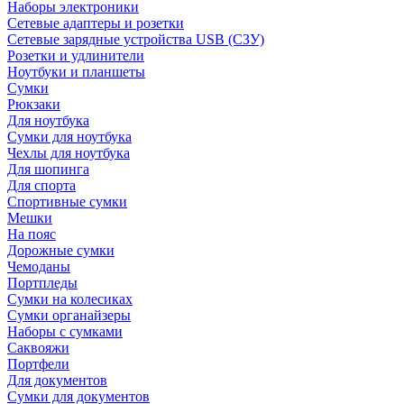
Наборы электроники
Сетевые адаптеры и розетки
Сетевые зарядные устройства USB (СЗУ)
Розетки и удлинители
Ноутбуки и планшеты
Сумки
Рюкзаки
Для ноутбука
Сумки для ноутбука
Чехлы для ноутбука
Для шопинга
Для спорта
Спортивные сумки
Мешки
На пояс
Дорожные сумки
Чемоданы
Портпледы
Сумки на колесиках
Сумки органайзеры
Наборы с сумками
Саквояжи
Портфели
Для документов
Сумки для документов