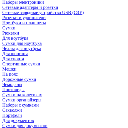
Наборы электроники
Сетевые адаптеры и розетки
Сетевые зарядные устройства USB (СЗУ)
Розетки и удлинители
Ноутбуки и планшеты
Сумки
Рюкзаки
Для ноутбука
Сумки для ноутбука
Чехлы для ноутбука
Для шопинга
Для спорта
Спортивные сумки
Мешки
На пояс
Дорожные сумки
Чемоданы
Портпледы
Сумки на колесиках
Сумки органайзеры
Наборы с сумками
Саквояжи
Портфели
Для документов
Сумки для документов