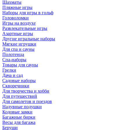
Шахматы
Пляжные игры
Наборы для игры в гольф
Головоломки
Игры на воздухе
Развлекательные игры
Азартные игры
Другие игральные наборы
Мягкие игрушки
Для спа и сауны
Полотенца
Спа-наборы
Товары для сауны
Грелки
Дача и сад
Садовые наборы
Скворечники
Для творчества и хобби
Для путешествий
Для самолетов и поездов
Надувные подушки
Кодовые замки
Багажные бирки
Весы для багажа
Беруши