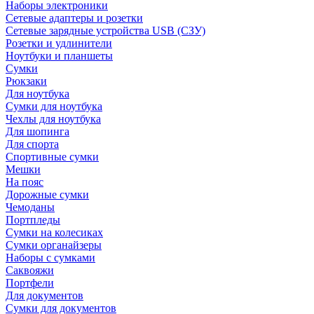
Наборы электроники
Сетевые адаптеры и розетки
Сетевые зарядные устройства USB (СЗУ)
Розетки и удлинители
Ноутбуки и планшеты
Сумки
Рюкзаки
Для ноутбука
Сумки для ноутбука
Чехлы для ноутбука
Для шопинга
Для спорта
Спортивные сумки
Мешки
На пояс
Дорожные сумки
Чемоданы
Портпледы
Сумки на колесиках
Сумки органайзеры
Наборы с сумками
Саквояжи
Портфели
Для документов
Сумки для документов