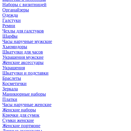
Наборы с визитницей
Органайзеры
Одежда
Галстуки
Ремни
Чехлы для галстуков
Шарфы
Часы наручные мужские
Хьюмидоры
Шкатулки для часов
Украшения мужские
Женские аксессуары
Украшения
Шкатулки и подставки
Браслеты
Косметички
Зеркала
Маникюрные наборы
Платки
Часы наручные женские
Женские наборы
Крючки для сумок
Сумки женские
Женские портмоне
Личные аксессуары