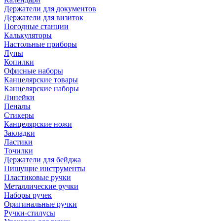
Держатели для документов
Держатели для визиток
Погодные станции
Калькуляторы
Настольные приборы
Лупы
Копилки
Офисные наборы
Канцелярские товары
Канцелярские наборы
Линейки
Пеналы
Стикеры
Канцелярские ножи
Закладки
Ластики
Точилки
Держатели для бейджа
Пишущие инструменты
Пластиковые ручки
Металлические ручки
Наборы ручек
Оригинальные ручки
Ручки-стилусы