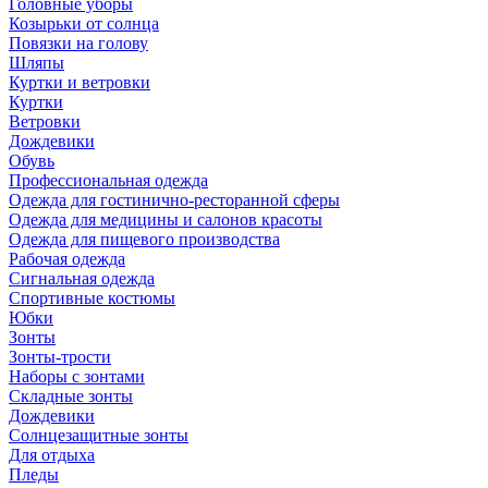
Головные уборы
Козырьки от солнца
Повязки на голову
Шляпы
Куртки и ветровки
Куртки
Ветровки
Дождевики
Обувь
Профессиональная одежда
Одежда для гостинично-ресторанной сферы
Одежда для медицины и салонов красоты
Одежда для пищевого производства
Рабочая одежда
Сигнальная одежда
Спортивные костюмы
Юбки
Зонты
Зонты-трости
Наборы с зонтами
Складные зонты
Дождевики
Солнцезащитные зонты
Для отдыха
Пледы