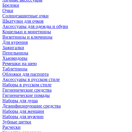
Брелоки
Очки
Солнцезащитные очки
Шкатулки для очков
Аксессуары для одежды и обуви
Кошельки и монетницы
Визитницы и ключницы
Для курения
Зажигалки
Пепельницы
Хьюмидоры
Ремешки на шею
Таблетницы
Обложки для паспорта
Аксессуары в русском стиле
Наборы в русском стиле
Гигиенические средства
Гигиенические помады
Наборы для душа
Дезинфицирующие средства
Наборы для женщин
Наборы для мужчин
Зубные щетки
Расчески