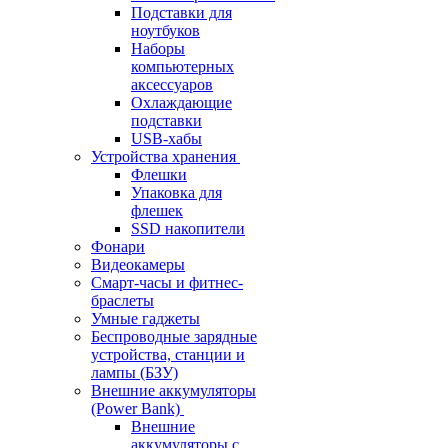
Подставки для
ноутбуков
Наборы
компьютерных
аксессуаров
Охлаждающие
подставки
USB-хабы
Устройства хранения
Флешки
Упаковка для
флешек
SSD накопители
Фонари
Видеокамеры
Смарт-часы и фитнес-
браслеты
Умные гаджеты
Беспроводные зарядные
устройства, станции и
лампы (БЗУ)
Внешние аккумуляторы
(Power Bank)
Внешние
аккумуляторы с