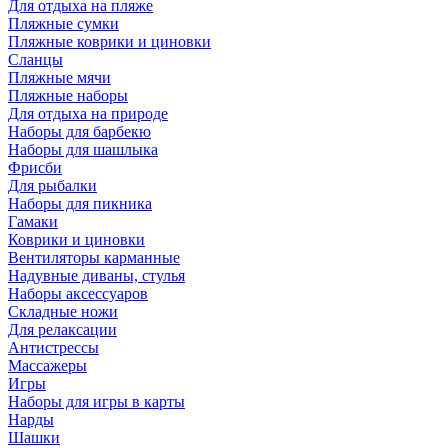
Для отдыха на пляже
Пляжные сумки
Пляжные коврики и циновки
Сланцы
Пляжные мячи
Пляжные наборы
Для отдыха на природе
Наборы для барбекю
Наборы для шашлыка
Фрисби
Для рыбалки
Наборы для пикника
Гамаки
Коврики и циновки
Вентиляторы карманные
Надувные диваны, стулья
Наборы аксессуаров
Складные ножи
Для релаксации
Антистрессы
Массажеры
Игры
Наборы для игры в карты
Нарды
Шашки