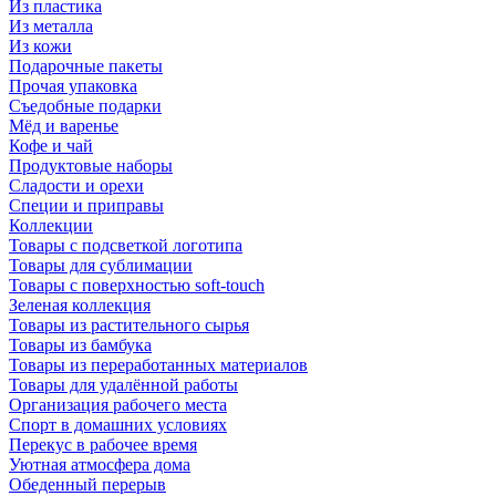
Из пластика
Из металла
Из кожи
Подарочные пакеты
Прочая упаковка
Съедобные подарки
Мёд и варенье
Кофе и чай
Продуктовые наборы
Сладости и орехи
Специи и приправы
Коллекции
Товары с подсветкой логотипа
Товары для сублимации
Товары с поверхностью soft-touch
Зеленая коллекция
Товары из растительного сырья
Товары из бамбука
Товары из переработанных материалов
Товары для удалённой работы
Организация рабочего места
Спорт в домашних условиях
Перекус в рабочее время
Уютная атмосфера дома
Обеденный перерыв