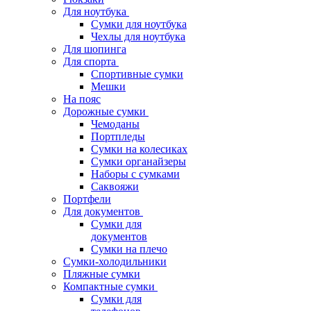
Для ноутбука
Сумки для ноутбука
Чехлы для ноутбука
Для шопинга
Для спорта
Спортивные сумки
Мешки
На пояс
Дорожные сумки
Чемоданы
Портпледы
Сумки на колесиках
Сумки органайзеры
Наборы с сумками
Саквояжи
Портфели
Для документов
Сумки для
документов
Сумки на плечо
Сумки-холодильники
Пляжные сумки
Компактные сумки
Сумки для