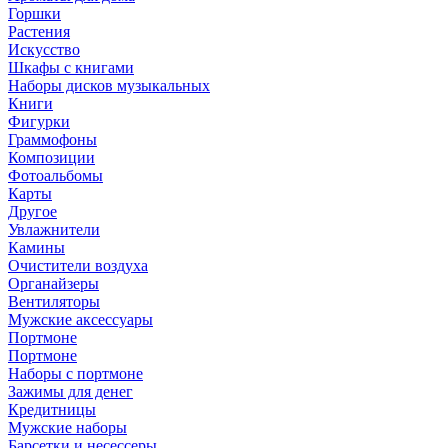
Горшки
Растения
Искусство
Шкафы с книгами
Наборы дисков музыкальных
Книги
Фигурки
Граммофоны
Композиции
Фотоальбомы
Карты
Другое
Увлажнители
Камины
Очистители воздуха
Органайзеры
Вентиляторы
Мужские аксессуары
Портмоне
Портмоне
Наборы с портмоне
Зажимы для денег
Кредитницы
Мужские наборы
Барсетки и несессеры