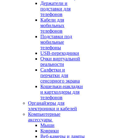
Держатели и
подставки для
телефонов
Кабели для
мобильных
телефонов
Подставки под
мобильные
телефоны
USB-переходники
Очки виртуальной
реальности
Салфетки и
перчатки для
сенсорного экрана
Кошельки-накладки
и картхолдеры для
телефонов
Органайзеры для
электроники и кабелей
Компьютерные
аксессуары
Мыши
Коврики
Веб-камеры и лампы