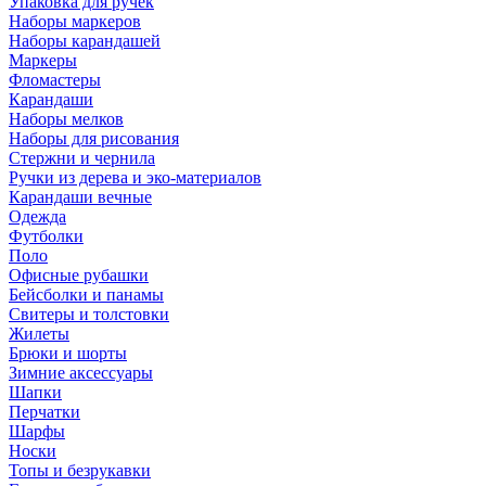
Упаковка для ручек
Наборы маркеров
Наборы карандашей
Маркеры
Фломастеры
Карандаши
Наборы мелков
Наборы для рисования
Стержни и чернила
Ручки из дерева и эко-материалов
Карандаши вечные
Одежда
Футболки
Поло
Офисные рубашки
Бейсболки и панамы
Свитеры и толстовки
Жилеты
Брюки и шорты
Зимние аксессуары
Шапки
Перчатки
Шарфы
Носки
Топы и безрукавки