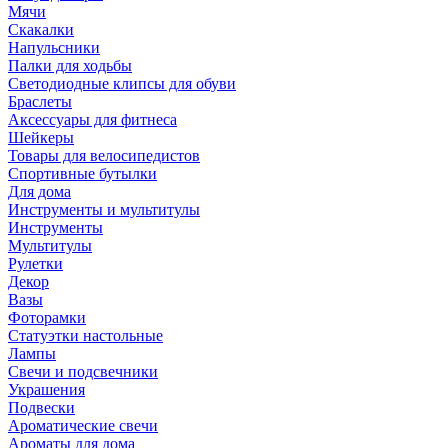
Мячи
Скакалки
Напульсники
Палки для ходьбы
Светодиодные клипсы для обуви
Браслеты
Аксессуары для фитнеса
Шейкеры
Товары для велосипедистов
Спортивные бутылки
Для дома
Инструменты и мультитулы
Инструменты
Мультитулы
Рулетки
Декор
Вазы
Фоторамки
Статуэтки настольные
Лампы
Свечи и подсвечники
Украшения
Подвески
Ароматические свечи
Ароматы для дома