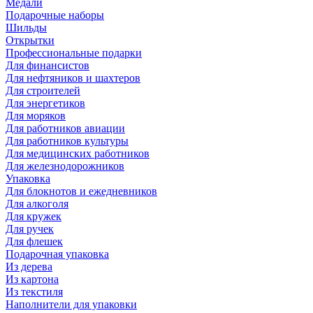
Медали
Подарочные наборы
Шильды
Открытки
Профессиональные подарки
Для финансистов
Для нефтяников и шахтеров
Для строителей
Для энергетиков
Для моряков
Для работников авиации
Для работников культуры
Для медицинских работников
Для железнодорожников
Упаковка
Для блокнотов и ежедневников
Для алкоголя
Для кружек
Для ручек
Для флешек
Подарочная упаковка
Из дерева
Из картона
Из текстиля
Наполнители для упаковки