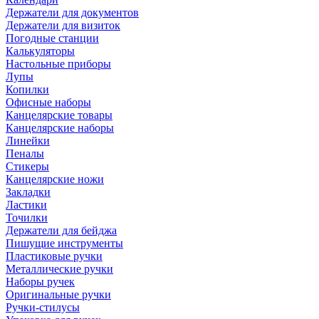
Держатели для документов
Держатели для визиток
Погодные станции
Калькуляторы
Настольные приборы
Лупы
Копилки
Офисные наборы
Канцелярские товары
Канцелярские наборы
Линейки
Пеналы
Стикеры
Канцелярские ножи
Закладки
Ластики
Точилки
Держатели для бейджа
Пишущие инструменты
Пластиковые ручки
Металлические ручки
Наборы ручек
Оригинальные ручки
Ручки-стилусы