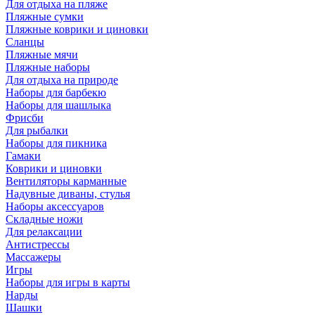
Для отдыха на пляже
Пляжные сумки
Пляжные коврики и циновки
Сланцы
Пляжные мячи
Пляжные наборы
Для отдыха на природе
Наборы для барбекю
Наборы для шашлыка
Фрисби
Для рыбалки
Наборы для пикника
Гамаки
Коврики и циновки
Вентиляторы карманные
Надувные диваны, стулья
Наборы аксессуаров
Складные ножи
Для релаксации
Антистрессы
Массажеры
Игры
Наборы для игры в карты
Нарды
Шашки