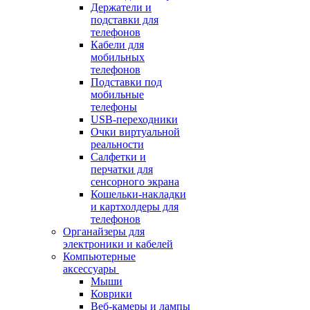
Держатели и
подставки для
телефонов
Кабели для
мобильных
телефонов
Подставки под
мобильные
телефоны
USB-переходники
Очки виртуальной
реальности
Салфетки и
перчатки для
сенсорного экрана
Кошельки-накладки
и картхолдеры для
телефонов
Органайзеры для
электроники и кабелей
Компьютерные
аксессуары
Мыши
Коврики
Веб-камеры и лампы