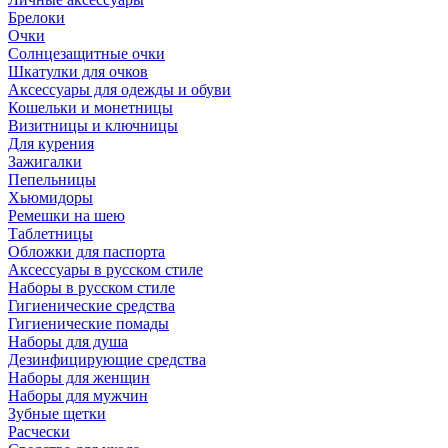
Брелоки
Очки
Солнцезащитные очки
Шкатулки для очков
Аксессуары для одежды и обуви
Кошельки и монетницы
Визитницы и ключницы
Для курения
Зажигалки
Пепельницы
Хьюмидоры
Ремешки на шею
Таблетницы
Обложки для паспорта
Аксессуары в русском стиле
Наборы в русском стиле
Гигиенические средства
Гигиенические помады
Наборы для душа
Дезинфицирующие средства
Наборы для женщин
Наборы для мужчин
Зубные щетки
Расчески