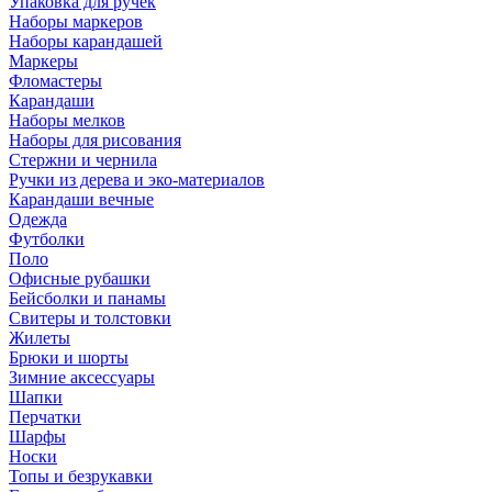
Упаковка для ручек
Наборы маркеров
Наборы карандашей
Маркеры
Фломастеры
Карандаши
Наборы мелков
Наборы для рисования
Стержни и чернила
Ручки из дерева и эко-материалов
Карандаши вечные
Одежда
Футболки
Поло
Офисные рубашки
Бейсболки и панамы
Свитеры и толстовки
Жилеты
Брюки и шорты
Зимние аксессуары
Шапки
Перчатки
Шарфы
Носки
Топы и безрукавки