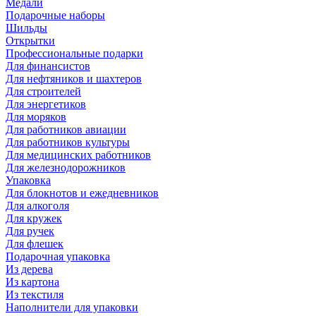
Медали
Подарочные наборы
Шильды
Открытки
Профессиональные подарки
Для финансистов
Для нефтяников и шахтеров
Для строителей
Для энергетиков
Для моряков
Для работников авиации
Для работников культуры
Для медицинских работников
Для железнодорожников
Упаковка
Для блокнотов и ежедневников
Для алкоголя
Для кружек
Для ручек
Для флешек
Подарочная упаковка
Из дерева
Из картона
Из текстиля
Наполнители для упаковки