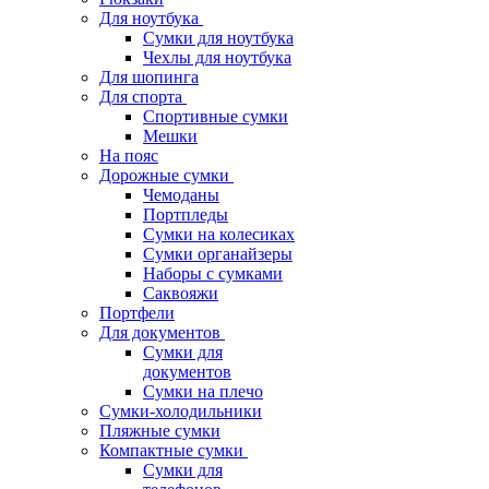
Для ноутбука
Сумки для ноутбука
Чехлы для ноутбука
Для шопинга
Для спорта
Спортивные сумки
Мешки
На пояс
Дорожные сумки
Чемоданы
Портпледы
Сумки на колесиках
Сумки органайзеры
Наборы с сумками
Саквояжи
Портфели
Для документов
Сумки для
документов
Сумки на плечо
Сумки-холодильники
Пляжные сумки
Компактные сумки
Сумки для