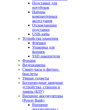
Подставки для
ноутбуков
Наборы
компьютерных
аксессуаров
Охлаждающие
подставки
USB-хабы
Устройства хранения
Флешки
Упаковка для
флешек
SSD накопители
Фонари
Видеокамеры
Смарт-часы и фитнес-
браслеты
Умные гаджеты
Беспроводные зарядные
устройства, станции и
лампы (БЗУ)
Внешние аккумуляторы
(Power Bank)
Внешние
аккумуляторы с