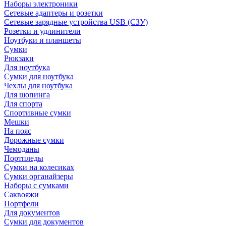
Наборы электроники
Сетевые адаптеры и розетки
Сетевые зарядные устройства USB (СЗУ)
Розетки и удлинители
Ноутбуки и планшеты
Сумки
Рюкзаки
Для ноутбука
Сумки для ноутбука
Чехлы для ноутбука
Для шопинга
Для спорта
Спортивные сумки
Мешки
На пояс
Дорожные сумки
Чемоданы
Портпледы
Сумки на колесиках
Сумки органайзеры
Наборы с сумками
Саквояжи
Портфели
Для документов
Сумки для документов