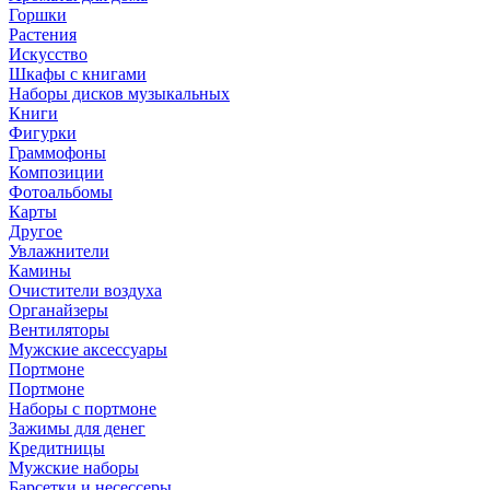
Горшки
Растения
Искусство
Шкафы с книгами
Наборы дисков музыкальных
Книги
Фигурки
Граммофоны
Композиции
Фотоальбомы
Карты
Другое
Увлажнители
Камины
Очистители воздуха
Органайзеры
Вентиляторы
Мужские аксессуары
Портмоне
Портмоне
Наборы с портмоне
Зажимы для денег
Кредитницы
Мужские наборы
Барсетки и несессеры