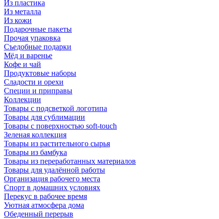
Из пластика
Из металла
Из кожи
Подарочные пакеты
Прочая упаковка
Съедобные подарки
Мёд и варенье
Кофе и чай
Продуктовые наборы
Сладости и орехи
Специи и приправы
Коллекции
Товары с подсветкой логотипа
Товары для сублимации
Товары с поверхностью soft-touch
Зеленая коллекция
Товары из растительного сырья
Товары из бамбука
Товары из переработанных материалов
Товары для удалённой работы
Организация рабочего места
Спорт в домашних условиях
Перекус в рабочее время
Уютная атмосфера дома
Обеденный перерыв