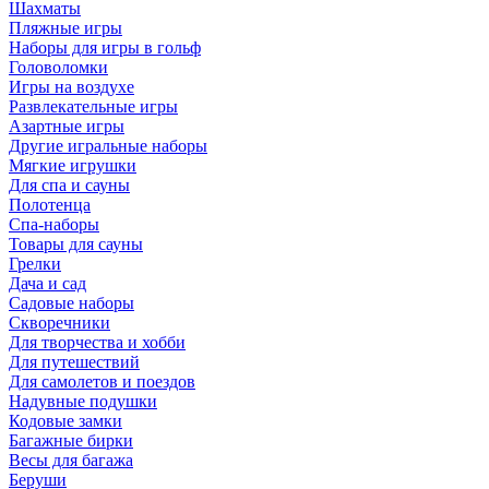
Шахматы
Пляжные игры
Наборы для игры в гольф
Головоломки
Игры на воздухе
Развлекательные игры
Азартные игры
Другие игральные наборы
Мягкие игрушки
Для спа и сауны
Полотенца
Спа-наборы
Товары для сауны
Грелки
Дача и сад
Садовые наборы
Скворечники
Для творчества и хобби
Для путешествий
Для самолетов и поездов
Надувные подушки
Кодовые замки
Багажные бирки
Весы для багажа
Беруши