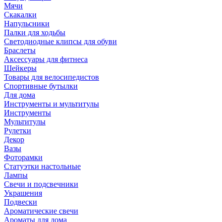
Мячи
Скакалки
Напульсники
Палки для ходьбы
Светодиодные клипсы для обуви
Браслеты
Аксессуары для фитнеса
Шейкеры
Товары для велосипедистов
Спортивные бутылки
Для дома
Инструменты и мультитулы
Инструменты
Мультитулы
Рулетки
Декор
Вазы
Фоторамки
Статуэтки настольные
Лампы
Свечи и подсвечники
Украшения
Подвески
Ароматические свечи
Ароматы для дома