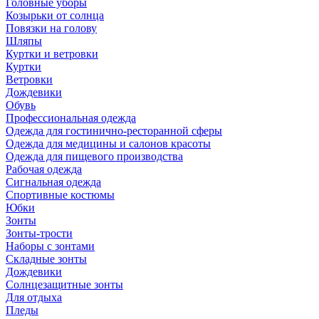
Головные уборы
Козырьки от солнца
Повязки на голову
Шляпы
Куртки и ветровки
Куртки
Ветровки
Дождевики
Обувь
Профессиональная одежда
Одежда для гостинично-ресторанной сферы
Одежда для медицины и салонов красоты
Одежда для пищевого производства
Рабочая одежда
Сигнальная одежда
Спортивные костюмы
Юбки
Зонты
Зонты-трости
Наборы с зонтами
Складные зонты
Дождевики
Солнцезащитные зонты
Для отдыха
Пледы