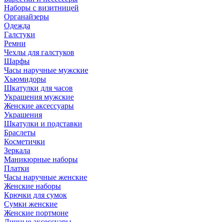
Наборы с визитницей
Органайзеры
Одежда
Галстуки
Ремни
Чехлы для галстуков
Шарфы
Часы наручные мужские
Хьюмидоры
Шкатулки для часов
Украшения мужские
Женские аксессуары
Украшения
Шкатулки и подставки
Браслеты
Косметички
Зеркала
Маникюрные наборы
Платки
Часы наручные женские
Женские наборы
Крючки для сумок
Сумки женские
Женские портмоне
Личные аксессуары