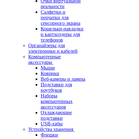
Очки виртуальной
реальности
Салфетки и
перчатки для
сенсорного экрана
Кошельки-накладки
и картхолдеры для
телефонов
Органайзеры для
электроники и кабелей
Компьютерные
аксессуары
Мыши
Коврики
Веб-камеры и лампы
Подставки для
ноутбуков
Наборы
компьютерных
аксессуаров
Охлаждающие
подставки
USB-хабы
Устройства хранения
Флешки