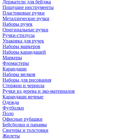
Держатели для бейджа
Пишущие инструменты
Пластиковые ручки
Металлические ручки
Наборы ручек
Оригинальные ручки
Ручки-стилусы
Упаковка для ручек
Наборы маркеров
Наборы карандашей
Маркеры
Фломастеры
Карандаши
Наборы мелков
Наборы для рисования
Стержни и чернила
Ручки из дерева и эко-материалов
Карандаши вечные
Одежда
Футболки
Поло
Офисные рубашки
Бейсболки и панамы
Свитеры и толстовки
Жилеты