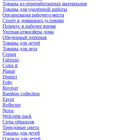
Товары из переработанных материалов
Товары для удалённой работы
Организация рабочего места
Спорт в домашних условиях
Перекус в рабочее время
Уютная атмосфера дома
Обеденный перерыв
Товары для детей
Товары для лета
Серии
Fabrizio
Color it
Planar
District
Felty
Reviver
Bamboo collection
Favor
Reflector
Nova
Welcome pack
Сеты образцов
Трендовые цвета
Товары для детей
Одежда для детей