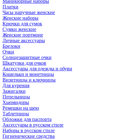
Маникюрные наборы
Платки
Часы наручные женские
Женские наборы
Крючки для сумок
Сумки женские
Женские портмоне
Личные аксессуары
Брелоки
Очки
Солнцезащитные очки
Шкатулки для очков
Аксессуары для одежды и обуви
Кошельки и монетницы
Визитницы и ключницы
Для курения
Зажигалки
Пепельницы
Хьюмидоры
Ремешки на шею
Таблетницы
Обложки для паспорта
Аксессуары в русском стиле
Наборы в русском стиле
Гигиенические средства