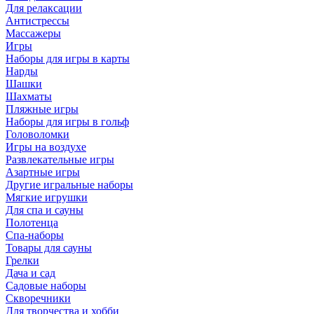
Для релаксации
Антистрессы
Массажеры
Игры
Наборы для игры в карты
Нарды
Шашки
Шахматы
Пляжные игры
Наборы для игры в гольф
Головоломки
Игры на воздухе
Развлекательные игры
Азартные игры
Другие игральные наборы
Мягкие игрушки
Для спа и сауны
Полотенца
Спа-наборы
Товары для сауны
Грелки
Дача и сад
Садовые наборы
Скворечники
Для творчества и хобби