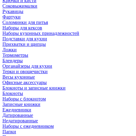
Крючки и кисти
Соковыжималки
Рукавицы
Фартуки
Соломинки для питья
Наборы для кексов
Наборы кухонных принадлежностей
Подставки для кухни
Прихватки и щипцы
Ложки
Термометры
Блендеры
Органайзеры для кухни
Терки и овощечистки
Весы кухонные
Офисные аксессуары
Блокноты и записные книжки
Блокноты
Наборы с блокнотом
Записные книжки
Ежедневники
Датированные
Недатированные
Наборы с ежедневником
Папки