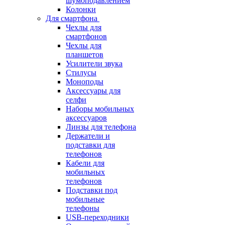
шумоподавлением
Колонки
Для смартфона
Чехлы для
смартфонов
Чехлы для
планшетов
Усилители звука
Стилусы
Моноподы
Аксессуары для
селфи
Наборы мобильных
аксессуаров
Линзы для телефона
Держатели и
подставки для
телефонов
Кабели для
мобильных
телефонов
Подставки под
мобильные
телефоны
USB-переходники