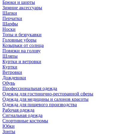
Брюки и шорты
Зимние аксессуары
Шапки
Перчатки
Шарфы
Носки
Топы и безрукавки
Головные уборы
Козырьки от солнца
Повязки на голову
Шляпы
Куртки и ветровки
Куртки
Ветровки
Дождевики
Обувь
Профессиональная одежда
Одежда для гостинично-ресторанной сферы
Одежда для медицины и салонов красоты
Одежда для пищевого производства
Рабочая одежда
Сигнальная одежда
Спортивные костюмы
Юбки
Зонты