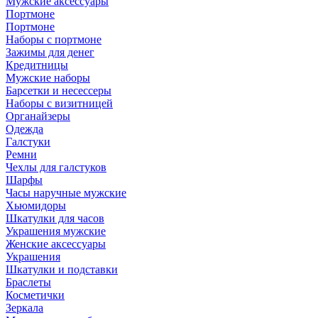
Мужские аксессуары
Портмоне
Портмоне
Наборы с портмоне
Зажимы для денег
Кредитницы
Мужские наборы
Барсетки и несессеры
Наборы с визитницей
Органайзеры
Одежда
Галстуки
Ремни
Чехлы для галстуков
Шарфы
Часы наручные мужские
Хьюмидоры
Шкатулки для часов
Украшения мужские
Женские аксессуары
Украшения
Шкатулки и подставки
Браслеты
Косметички
Зеркала