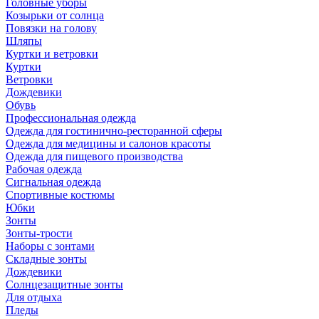
Головные уборы
Козырьки от солнца
Повязки на голову
Шляпы
Куртки и ветровки
Куртки
Ветровки
Дождевики
Обувь
Профессиональная одежда
Одежда для гостинично-ресторанной сферы
Одежда для медицины и салонов красоты
Одежда для пищевого производства
Рабочая одежда
Сигнальная одежда
Спортивные костюмы
Юбки
Зонты
Зонты-трости
Наборы с зонтами
Складные зонты
Дождевики
Солнцезащитные зонты
Для отдыха
Пледы