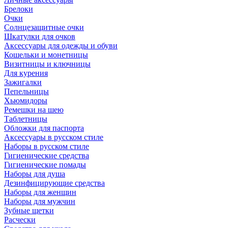
Брелоки
Очки
Солнцезащитные очки
Шкатулки для очков
Аксессуары для одежды и обуви
Кошельки и монетницы
Визитницы и ключницы
Для курения
Зажигалки
Пепельницы
Хьюмидоры
Ремешки на шею
Таблетницы
Обложки для паспорта
Аксессуары в русском стиле
Наборы в русском стиле
Гигиенические средства
Гигиенические помады
Наборы для душа
Дезинфицирующие средства
Наборы для женщин
Наборы для мужчин
Зубные щетки
Расчески