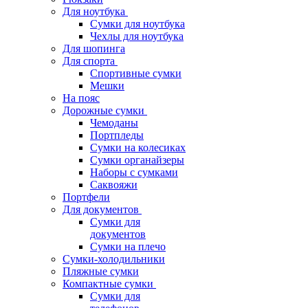
Для ноутбука
Сумки для ноутбука
Чехлы для ноутбука
Для шопинга
Для спорта
Спортивные сумки
Мешки
На пояс
Дорожные сумки
Чемоданы
Портпледы
Сумки на колесиках
Сумки органайзеры
Наборы с сумками
Саквояжи
Портфели
Для документов
Сумки для
документов
Сумки на плечо
Сумки-холодильники
Пляжные сумки
Компактные сумки
Сумки для