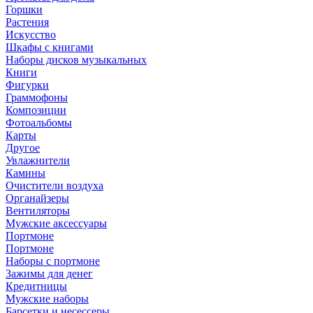
Горшки
Растения
Искусство
Шкафы с книгами
Наборы дисков музыкальных
Книги
Фигурки
Граммофоны
Композиции
Фотоальбомы
Карты
Другое
Увлажнители
Камины
Очистители воздуха
Органайзеры
Вентиляторы
Мужские аксессуары
Портмоне
Портмоне
Наборы с портмоне
Зажимы для денег
Кредитницы
Мужские наборы
Барсетки и несессеры