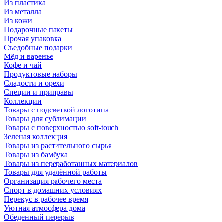
Из пластика
Из металла
Из кожи
Подарочные пакеты
Прочая упаковка
Съедобные подарки
Мёд и варенье
Кофе и чай
Продуктовые наборы
Сладости и орехи
Специи и приправы
Коллекции
Товары с подсветкой логотипа
Товары для сублимации
Товары с поверхностью soft-touch
Зеленая коллекция
Товары из растительного сырья
Товары из бамбука
Товары из переработанных материалов
Товары для удалённой работы
Организация рабочего места
Спорт в домашних условиях
Перекус в рабочее время
Уютная атмосфера дома
Обеденный перерыв