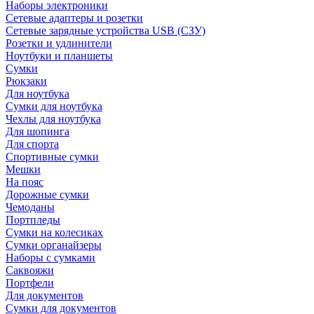
Наборы электроники
Сетевые адаптеры и розетки
Сетевые зарядные устройства USB (СЗУ)
Розетки и удлинители
Ноутбуки и планшеты
Сумки
Рюкзаки
Для ноутбука
Сумки для ноутбука
Чехлы для ноутбука
Для шопинга
Для спорта
Спортивные сумки
Мешки
На пояс
Дорожные сумки
Чемоданы
Портпледы
Сумки на колесиках
Сумки органайзеры
Наборы с сумками
Саквояжи
Портфели
Для документов
Сумки для документов