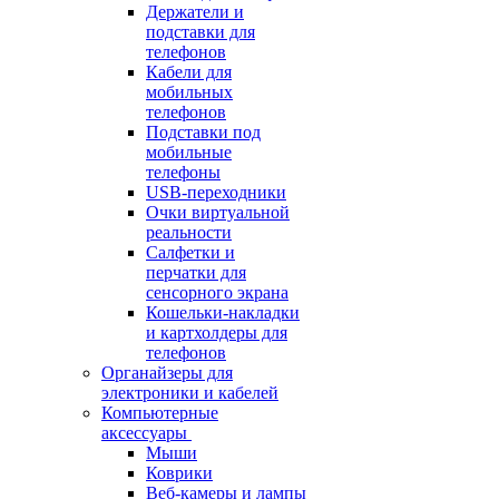
Держатели и
подставки для
телефонов
Кабели для
мобильных
телефонов
Подставки под
мобильные
телефоны
USB-переходники
Очки виртуальной
реальности
Салфетки и
перчатки для
сенсорного экрана
Кошельки-накладки
и картхолдеры для
телефонов
Органайзеры для
электроники и кабелей
Компьютерные
аксессуары
Мыши
Коврики
Веб-камеры и лампы