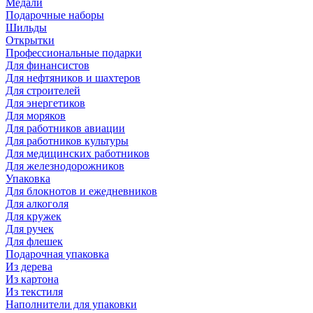
Медали
Подарочные наборы
Шильды
Открытки
Профессиональные подарки
Для финансистов
Для нефтяников и шахтеров
Для строителей
Для энергетиков
Для моряков
Для работников авиации
Для работников культуры
Для медицинских работников
Для железнодорожников
Упаковка
Для блокнотов и ежедневников
Для алкоголя
Для кружек
Для ручек
Для флешек
Подарочная упаковка
Из дерева
Из картона
Из текстиля
Наполнители для упаковки