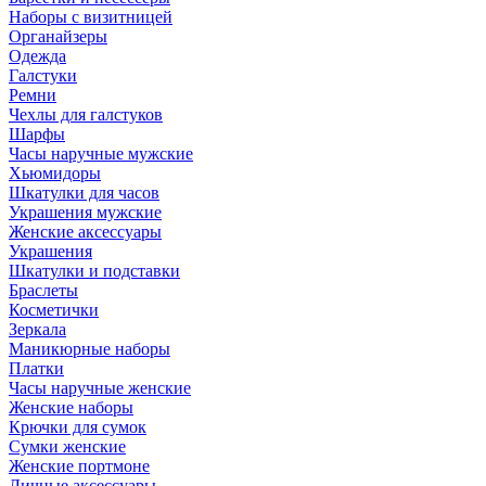
Наборы с визитницей
Органайзеры
Одежда
Галстуки
Ремни
Чехлы для галстуков
Шарфы
Часы наручные мужские
Хьюмидоры
Шкатулки для часов
Украшения мужские
Женские аксессуары
Украшения
Шкатулки и подставки
Браслеты
Косметички
Зеркала
Маникюрные наборы
Платки
Часы наручные женские
Женские наборы
Крючки для сумок
Сумки женские
Женские портмоне
Личные аксессуары