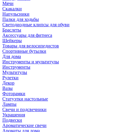
Мячи
Скакалки
Напульсники
Палки для ходьбы
Светодиодные клипсы для обуви
Браслеты
Аксессуары для фитнеса
Шейкеры
Товары для велосипедистов
Спортивные бутылки
Для дома
Инструменты и мультитулы
Инструменты
Мультитулы
Рулетки
Декор
Вазы
Фоторамки
Статуэтки настольные
Лампы
Свечи и подсвечники
Украшения
Подвески
Ароматические свечи
Ароматы для дома