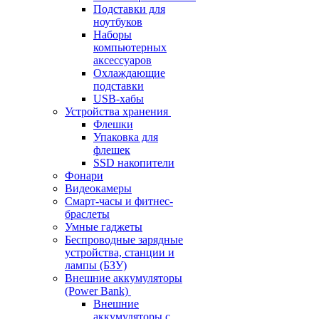
Подставки для
ноутбуков
Наборы
компьютерных
аксессуаров
Охлаждающие
подставки
USB-хабы
Устройства хранения
Флешки
Упаковка для
флешек
SSD накопители
Фонари
Видеокамеры
Смарт-часы и фитнес-
браслеты
Умные гаджеты
Беспроводные зарядные
устройства, станции и
лампы (БЗУ)
Внешние аккумуляторы
(Power Bank)
Внешние
аккумуляторы с