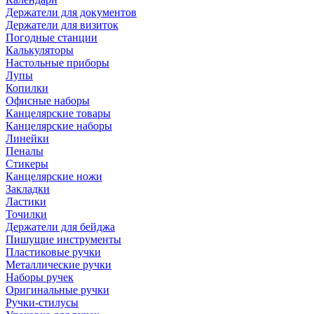
Держатели для документов
Держатели для визиток
Погодные станции
Калькуляторы
Настольные приборы
Лупы
Копилки
Офисные наборы
Канцелярские товары
Канцелярские наборы
Линейки
Пеналы
Стикеры
Канцелярские ножи
Закладки
Ластики
Точилки
Держатели для бейджа
Пишущие инструменты
Пластиковые ручки
Металлические ручки
Наборы ручек
Оригинальные ручки
Ручки-стилусы