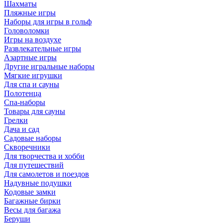
Шахматы
Пляжные игры
Наборы для игры в гольф
Головоломки
Игры на воздухе
Развлекательные игры
Азартные игры
Другие игральные наборы
Мягкие игрушки
Для спа и сауны
Полотенца
Спа-наборы
Товары для сауны
Грелки
Дача и сад
Садовые наборы
Скворечники
Для творчества и хобби
Для путешествий
Для самолетов и поездов
Надувные подушки
Кодовые замки
Багажные бирки
Весы для багажа
Беруши