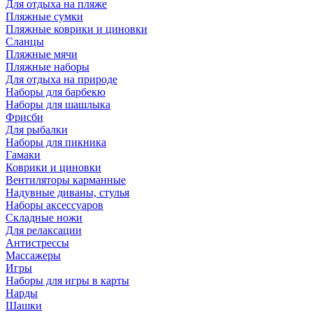
Для отдыха на пляже
Пляжные сумки
Пляжные коврики и циновки
Сланцы
Пляжные мячи
Пляжные наборы
Для отдыха на природе
Наборы для барбекю
Наборы для шашлыка
Фрисби
Для рыбалки
Наборы для пикника
Гамаки
Коврики и циновки
Вентиляторы карманные
Надувные диваны, стулья
Наборы аксессуаров
Складные ножи
Для релаксации
Антистрессы
Массажеры
Игры
Наборы для игры в карты
Нарды
Шашки