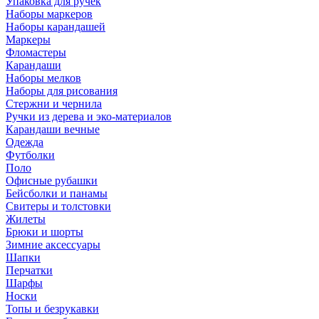
Упаковка для ручек
Наборы маркеров
Наборы карандашей
Маркеры
Фломастеры
Карандаши
Наборы мелков
Наборы для рисования
Стержни и чернила
Ручки из дерева и эко-материалов
Карандаши вечные
Одежда
Футболки
Поло
Офисные рубашки
Бейсболки и панамы
Свитеры и толстовки
Жилеты
Брюки и шорты
Зимние аксессуары
Шапки
Перчатки
Шарфы
Носки
Топы и безрукавки