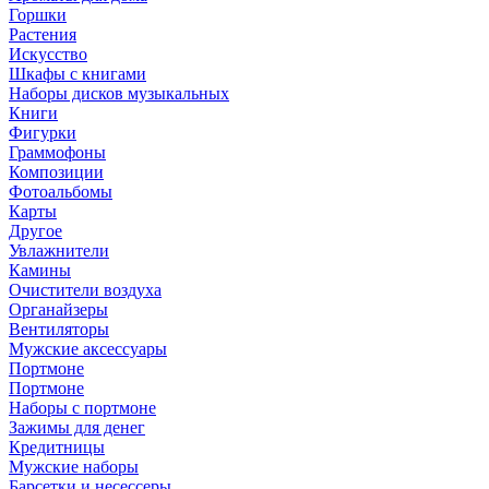
Горшки
Растения
Искусство
Шкафы с книгами
Наборы дисков музыкальных
Книги
Фигурки
Граммофоны
Композиции
Фотоальбомы
Карты
Другое
Увлажнители
Камины
Очистители воздуха
Органайзеры
Вентиляторы
Мужские аксессуары
Портмоне
Портмоне
Наборы с портмоне
Зажимы для денег
Кредитницы
Мужские наборы
Барсетки и несессеры