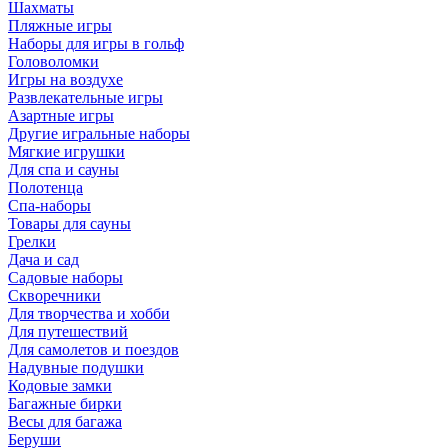
Шахматы
Пляжные игры
Наборы для игры в гольф
Головоломки
Игры на воздухе
Развлекательные игры
Азартные игры
Другие игральные наборы
Мягкие игрушки
Для спа и сауны
Полотенца
Спа-наборы
Товары для сауны
Грелки
Дача и сад
Садовые наборы
Скворечники
Для творчества и хобби
Для путешествий
Для самолетов и поездов
Надувные подушки
Кодовые замки
Багажные бирки
Весы для багажа
Беруши