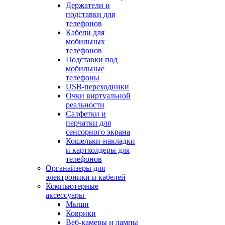
Держатели и
подставки для
телефонов
Кабели для
мобильных
телефонов
Подставки под
мобильные
телефоны
USB-переходники
Очки виртуальной
реальности
Салфетки и
перчатки для
сенсорного экрана
Кошельки-накладки
и картхолдеры для
телефонов
Органайзеры для
электроники и кабелей
Компьютерные
аксессуары
Мыши
Коврики
Веб-камеры и лампы