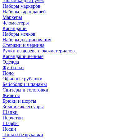
Упаковка для ручек
Наборы маркеров
Наборы карандашей
Маркеры
Фломастеры
Карандаши
Наборы мелков
Наборы для рисования
Стержни и чернила
Ручки из дерева и эко-материалов
Карандаши вечные
Одежда
Футболки
Поло
Офисные рубашки
Бейсболки и панамы
Свитеры и толстовки
Жилеты
Брюки и шорты
Зимние аксессуары
Шапки
Перчатки
Шарфы
Носки
Топы и безрукавки