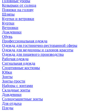
Головные уборы
Козырьки от солнца
Повязки на голову
Шляпы
Куртки и ветровки
Куртки
Ветровки
Дождевики
Обувь
Профессиональная одежда
Одежда для гостинично-ресторанной сферы
Одежда для медицины и салонов красоты
Одежда для пищевого производства
Рабочая одежда
Сигнальная одежда
Спортивные костюмы
Юбки
Зонты
Зонты-трости
Наборы с зонтами
Складные зонты
Дождевики
Солнцезащитные зонты
Для отдыха
Пледы