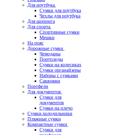
Для ноутбука
Сумки для ноутбука
Чехлы для ноутбука
Для шопинга
Для спорта
Спортивные сумки
Мешки
На пояс
Дорожные сумки
Чемоданы
Портпледы
Сумки на колесиках
Сумки органайзеры
Наборы с сумками
Саквояжи
Портфели
Для документов
Сумки для
документов
Сумки на плечо
Сумки-холодильники
Пляжные сумки
Компактные сумки
Сумки для