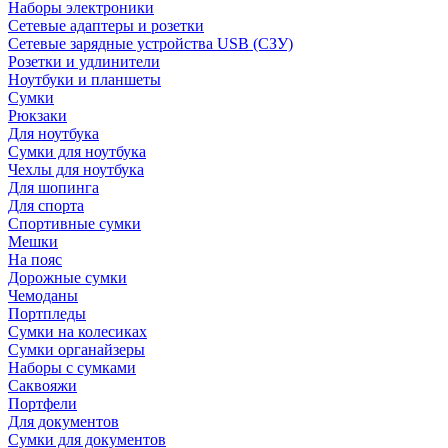
Наборы электроники
Сетевые адаптеры и розетки
Сетевые зарядные устройства USB (СЗУ)
Розетки и удлинители
Ноутбуки и планшеты
Сумки
Рюкзаки
Для ноутбука
Сумки для ноутбука
Чехлы для ноутбука
Для шопинга
Для спорта
Спортивные сумки
Мешки
На пояс
Дорожные сумки
Чемоданы
Портпледы
Сумки на колесиках
Сумки органайзеры
Наборы с сумками
Саквояжи
Портфели
Для документов
Сумки для документов