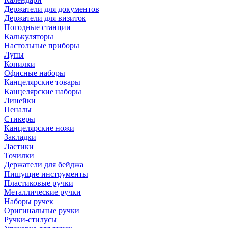
Держатели для документов
Держатели для визиток
Погодные станции
Калькуляторы
Настольные приборы
Лупы
Копилки
Офисные наборы
Канцелярские товары
Канцелярские наборы
Линейки
Пеналы
Стикеры
Канцелярские ножи
Закладки
Ластики
Точилки
Держатели для бейджа
Пишущие инструменты
Пластиковые ручки
Металлические ручки
Наборы ручек
Оригинальные ручки
Ручки-стилусы