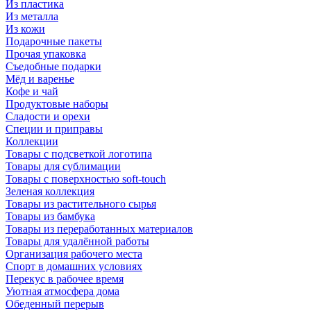
Из пластика
Из металла
Из кожи
Подарочные пакеты
Прочая упаковка
Съедобные подарки
Мёд и варенье
Кофе и чай
Продуктовые наборы
Сладости и орехи
Специи и приправы
Коллекции
Товары с подсветкой логотипа
Товары для сублимации
Товары с поверхностью soft-touch
Зеленая коллекция
Товары из растительного сырья
Товары из бамбука
Товары из переработанных материалов
Товары для удалённой работы
Организация рабочего места
Спорт в домашних условиях
Перекус в рабочее время
Уютная атмосфера дома
Обеденный перерыв