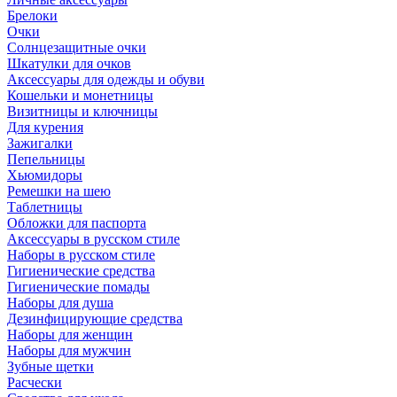
Брелоки
Очки
Солнцезащитные очки
Шкатулки для очков
Аксессуары для одежды и обуви
Кошельки и монетницы
Визитницы и ключницы
Для курения
Зажигалки
Пепельницы
Хьюмидоры
Ремешки на шею
Таблетницы
Обложки для паспорта
Аксессуары в русском стиле
Наборы в русском стиле
Гигиенические средства
Гигиенические помады
Наборы для душа
Дезинфицирующие средства
Наборы для женщин
Наборы для мужчин
Зубные щетки
Расчески