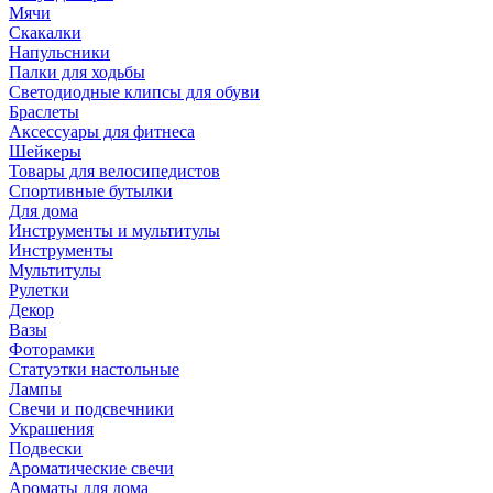
Мячи
Скакалки
Напульсники
Палки для ходьбы
Светодиодные клипсы для обуви
Браслеты
Аксессуары для фитнеса
Шейкеры
Товары для велосипедистов
Спортивные бутылки
Для дома
Инструменты и мультитулы
Инструменты
Мультитулы
Рулетки
Декор
Вазы
Фоторамки
Статуэтки настольные
Лампы
Свечи и подсвечники
Украшения
Подвески
Ароматические свечи
Ароматы для дома