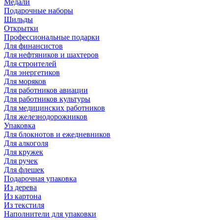
Медали
Подарочные наборы
Шильды
Открытки
Профессиональные подарки
Для финансистов
Для нефтяников и шахтеров
Для строителей
Для энергетиков
Для моряков
Для работников авиации
Для работников культуры
Для медицинских работников
Для железнодорожников
Упаковка
Для блокнотов и ежедневников
Для алкоголя
Для кружек
Для ручек
Для флешек
Подарочная упаковка
Из дерева
Из картона
Из текстиля
Наполнители для упаковки