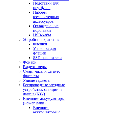
Подставки для
ноутбуков
Наборы
компьютерных
аксессуаров
Охлаждающие
подставки
USB-хабы
Устройства хранения
Флешки
Упаковка для
флешек
SSD накопители
Фонари
Видеокамеры
Смарт-часы и фитнес-
браслеты
Умные гаджеты
Беспроводные зарядные
устройства, станции и
лампы (БЗУ)
Внешние аккумуляторы
(Power Bank)
Внешние
аккумуляторы с