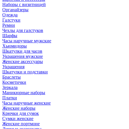
Наборы с визитницей
Органайзеры
Одежда
Галстуки
Ремни
Чехлы для галстуков
Шарфы
Часы наручные мужские
Хьюмидоры
Шкатулки для часов
Украшения мужские
Женские аксессуары
Украшения
Шкатулки и подставки
Браслеты
Косметички
Зеркала
Маникюрные наборы
Платки
Часы наручные женские
Женские наборы
Крючки для сумок
Сумки женские
Женские портмоне
Личные аксессуары