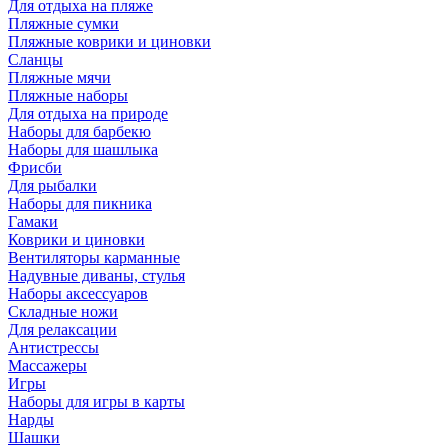
Для отдыха на пляже
Пляжные сумки
Пляжные коврики и циновки
Сланцы
Пляжные мячи
Пляжные наборы
Для отдыха на природе
Наборы для барбекю
Наборы для шашлыка
Фрисби
Для рыбалки
Наборы для пикника
Гамаки
Коврики и циновки
Вентиляторы карманные
Надувные диваны, стулья
Наборы аксессуаров
Складные ножи
Для релаксации
Антистрессы
Массажеры
Игры
Наборы для игры в карты
Нарды
Шашки