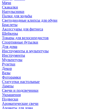
Мячи
Скакалки
Напульсники
Палки для ходьбы
Светодиодные клипсы для обуви
Браслеты
Аксессуары для фитнеса
Шейкеры
Товары для велосипедистов
Спортивные бутылки
Для дома
Инструменты и мультитулы
Инструменты
Мультитулы
Рулетки
Декор
Вазы
Фоторамки
Статуэтки настольные
Лампы
Свечи и подсвечники
Украшения
Подвески
Ароматические свечи
Ароматы для дома