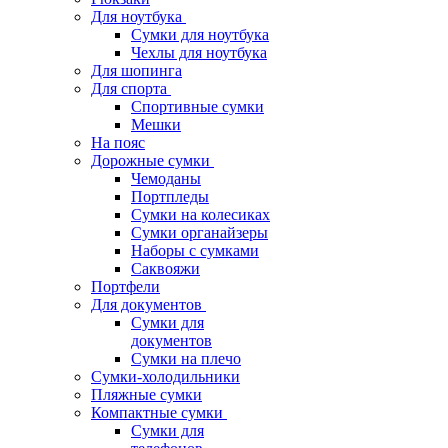
Для ноутбука
Сумки для ноутбука
Чехлы для ноутбука
Для шопинга
Для спорта
Спортивные сумки
Мешки
На пояс
Дорожные сумки
Чемоданы
Портпледы
Сумки на колесиках
Сумки органайзеры
Наборы с сумками
Саквояжи
Портфели
Для документов
Сумки для
документов
Сумки на плечо
Сумки-холодильники
Пляжные сумки
Компактные сумки
Сумки для