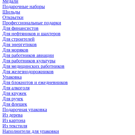
Медали
Подарочные наборы
Шильды
Открытки
Профессиональные подарки
Для финансистов
Для нефтяников и шахтеров
Для строителей
Для энергетиков
Для моряков
Для работников авиации
Для работников культуры
Для медицинских работников
Для железнодорожников
Упаковка
Для блокнотов и ежедневников
Для алкоголя
Для кружек
Для ручек
Для флешек
Подарочная упаковка
Из дерева
Из картона
Из текстиля
Наполнители для упаковки