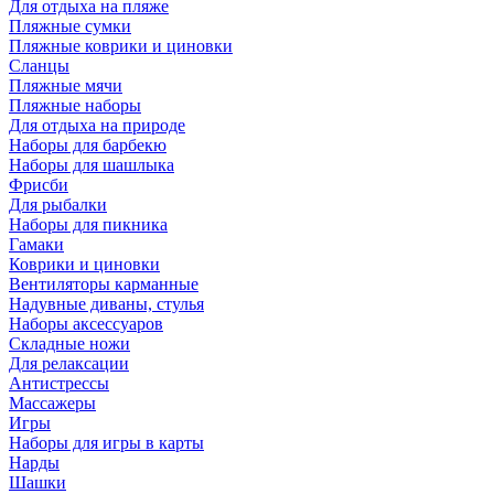
Для отдыха на пляже
Пляжные сумки
Пляжные коврики и циновки
Сланцы
Пляжные мячи
Пляжные наборы
Для отдыха на природе
Наборы для барбекю
Наборы для шашлыка
Фрисби
Для рыбалки
Наборы для пикника
Гамаки
Коврики и циновки
Вентиляторы карманные
Надувные диваны, стулья
Наборы аксессуаров
Складные ножи
Для релаксации
Антистрессы
Массажеры
Игры
Наборы для игры в карты
Нарды
Шашки