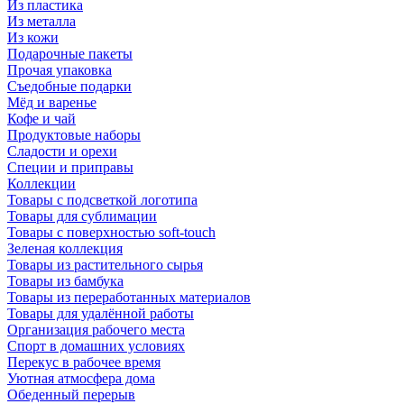
Из пластика
Из металла
Из кожи
Подарочные пакеты
Прочая упаковка
Съедобные подарки
Мёд и варенье
Кофе и чай
Продуктовые наборы
Сладости и орехи
Специи и приправы
Коллекции
Товары с подсветкой логотипа
Товары для сублимации
Товары с поверхностью soft-touch
Зеленая коллекция
Товары из растительного сырья
Товары из бамбука
Товары из переработанных материалов
Товары для удалённой работы
Организация рабочего места
Спорт в домашних условиях
Перекус в рабочее время
Уютная атмосфера дома
Обеденный перерыв