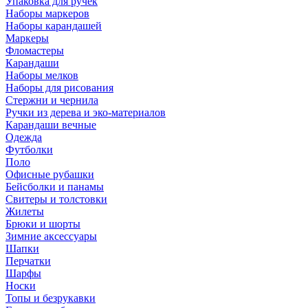
Упаковка для ручек
Наборы маркеров
Наборы карандашей
Маркеры
Фломастеры
Карандаши
Наборы мелков
Наборы для рисования
Стержни и чернила
Ручки из дерева и эко-материалов
Карандаши вечные
Одежда
Футболки
Поло
Офисные рубашки
Бейсболки и панамы
Свитеры и толстовки
Жилеты
Брюки и шорты
Зимние аксессуары
Шапки
Перчатки
Шарфы
Носки
Топы и безрукавки