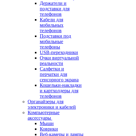
Держатели и
подставки для
телефонов
Кабели для
мобильных
телефонов
Подставки под
мобильные
телефоны
USB-переходники
Очки виртуальной
реальности
Салфетки и
перчатки для
сенсорного экрана
Кошельки-накладки
и картхолдеры для
телефонов
Органайзеры для
электроники и кабелей
Компьютерные
аксессуары
Мыши
Коврики
Веб-камеры и лампы