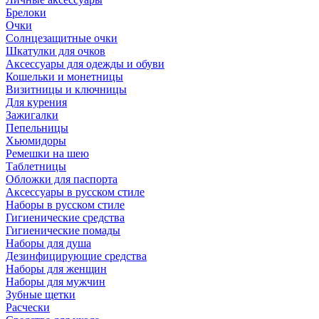
Брелоки
Очки
Солнцезащитные очки
Шкатулки для очков
Аксессуары для одежды и обуви
Кошельки и монетницы
Визитницы и ключницы
Для курения
Зажигалки
Пепельницы
Хьюмидоры
Ремешки на шею
Таблетницы
Обложки для паспорта
Аксессуары в русском стиле
Наборы в русском стиле
Гигиенические средства
Гигиенические помады
Наборы для душа
Дезинфицирующие средства
Наборы для женщин
Наборы для мужчин
Зубные щетки
Расчески