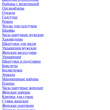
Наборы с визитницей
Органайзеры
Одежда
Галстуки
Ремни
Чехлы для галстуков
Шарфы
Часы наручные мужские
Хьюмидоры
Шкатулки для часов
Украшения мужские
Женские аксессуары
Украшения
Шкатулки и подставки
Браслеты
Косметички
Зеркала
Маникюрные наборы
Платки
Часы наручные женские
Женские наборы
Крючки для сумок
Сумки женские
Женские портмоне
Личные аксессуары