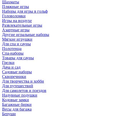
Шахматы
Пляжные игры
Наборы для игры в гольф
Головоломки
Игры на воздухе
Развлекательные игры
Азартные игры
Другие игральные наборы
Мягкие игрушки
Для спа и сауны
Полотенца
Спа-наборы
Товары для сауны
Грелки
Дача и сад
Садовые наборы
Скворечники
Для творчества и хобби
Для путешествий
Для самолетов и поездов
Надувные подушки
Кодовые замки
Багажные бирки
Весы для багажа
Беруши