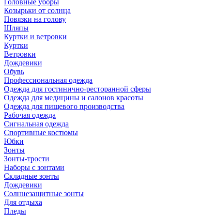
Головные уборы
Козырьки от солнца
Повязки на голову
Шляпы
Куртки и ветровки
Куртки
Ветровки
Дождевики
Обувь
Профессиональная одежда
Одежда для гостинично-ресторанной сферы
Одежда для медицины и салонов красоты
Одежда для пищевого производства
Рабочая одежда
Сигнальная одежда
Спортивные костюмы
Юбки
Зонты
Зонты-трости
Наборы с зонтами
Складные зонты
Дождевики
Солнцезащитные зонты
Для отдыха
Пледы