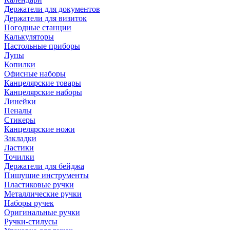
Держатели для документов
Держатели для визиток
Погодные станции
Калькуляторы
Настольные приборы
Лупы
Копилки
Офисные наборы
Канцелярские товары
Канцелярские наборы
Линейки
Пеналы
Стикеры
Канцелярские ножи
Закладки
Ластики
Точилки
Держатели для бейджа
Пишущие инструменты
Пластиковые ручки
Металлические ручки
Наборы ручек
Оригинальные ручки
Ручки-стилусы