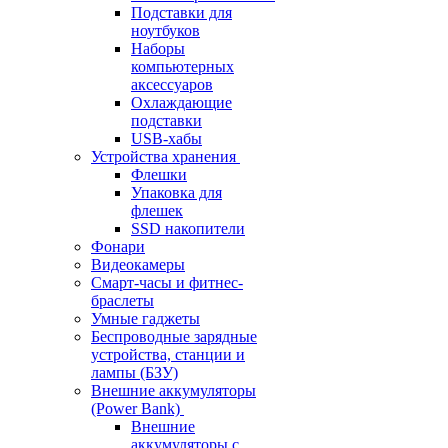
Подставки для
ноутбуков
Наборы
компьютерных
аксессуаров
Охлаждающие
подставки
USB-хабы
Устройства хранения
Флешки
Упаковка для
флешек
SSD накопители
Фонари
Видеокамеры
Смарт-часы и фитнес-
браслеты
Умные гаджеты
Беспроводные зарядные
устройства, станции и
лампы (БЗУ)
Внешние аккумуляторы
(Power Bank)
Внешние
аккумуляторы с