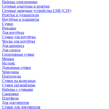
Наборы электроники
Сетевые адаптеры и розетки
Сетевые зарядные устройства USB (СЗУ)
Розетки и удлинители
Ноутбуки и планшеты
Сумки
Рюкзаки
Для ноутбука
Сумки для ноутбука
Чехлы для ноутбука
Для шопинга
Для спорта
Спортивные сумки
Мешки
На пояс
Дорожные сумки
Чемоданы
Портпледы
Сумки на колесиках
Сумки органайзеры
Наборы с сумками
Саквояжи
Портфели
Для документов
Сумки для документов