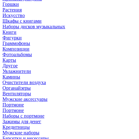
Горшки
Растения
Искусство
Шкафы с книгами
Наборы дисков музыкальных
Книги
Фигурки
Граммофоны
Композиции
Фотоальбомы
Карты
Другое
Увлажнители
Камины
Очистители воздуха
Органайзеры
Вентиляторы
Мужские аксессуары
Портмоне
Портмоне
Наборы с портмоне
Зажимы для денег
Кредитницы
Мужские наборы
Барсетки и несессеры