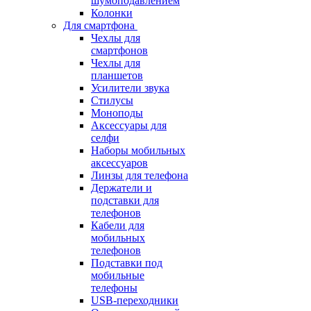
шумоподавлением
Колонки
Для смартфона
Чехлы для
смартфонов
Чехлы для
планшетов
Усилители звука
Стилусы
Моноподы
Аксессуары для
селфи
Наборы мобильных
аксессуаров
Линзы для телефона
Держатели и
подставки для
телефонов
Кабели для
мобильных
телефонов
Подставки под
мобильные
телефоны
USB-переходники