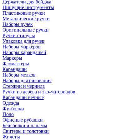
Держатели для бейджа
Пишущие инструменты
Пластиковые ручки
Металлические ручки
Наборы ручек
Оригинальные ручки
Ручки-стилусы
Упаковка для ручек
Наборы маркеров
Наборы карандашей
Маркеры
Фломастеры
Карандаши
Наборы мелков
Наборы для рисования
Стержни и чернила
Ручки из дерева и эко-материалов
Карандаши вечные
Одежда
Футболки
Поло
Офисные рубашки
Бейсболки и панамы
Свитеры и толстовки
Жилеты