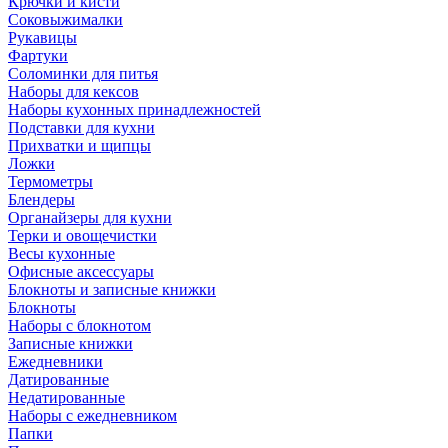
Крючки и кисти
Соковыжималки
Рукавицы
Фартуки
Соломинки для питья
Наборы для кексов
Наборы кухонных принадлежностей
Подставки для кухни
Прихватки и щипцы
Ложки
Термометры
Блендеры
Органайзеры для кухни
Терки и овощечистки
Весы кухонные
Офисные аксессуары
Блокноты и записные книжки
Блокноты
Наборы с блокнотом
Записные книжки
Ежедневники
Датированные
Недатированные
Наборы с ежедневником
Папки