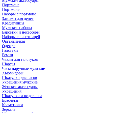
Мужские аксессуары
Портмоне
Портмоне
Наборы с портмоне
Зажимы для денег
Кредитницы
Мужские наборы
Барсетки и несессеры
Наборы с визитницей
Органайзеры
Одежда
Галстуки
Ремни
Чехлы для галстуков
Шарфы
Часы наручные мужские
Хьюмидоры
Шкатулки для часов
Украшения мужские
Женские аксессуары
Украшения
Шкатулки и подставки
Браслеты
Косметички
Зеркала