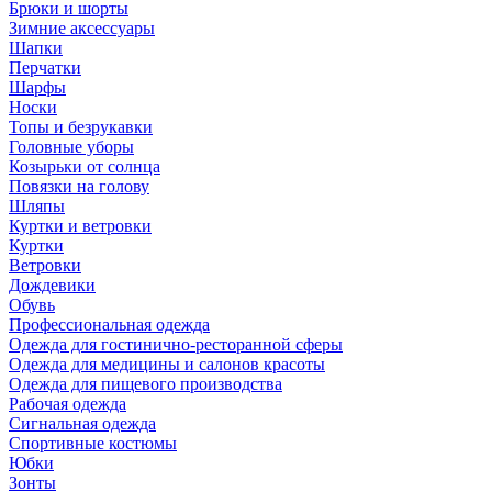
Брюки и шорты
Зимние аксессуары
Шапки
Перчатки
Шарфы
Носки
Топы и безрукавки
Головные уборы
Козырьки от солнца
Повязки на голову
Шляпы
Куртки и ветровки
Куртки
Ветровки
Дождевики
Обувь
Профессиональная одежда
Одежда для гостинично-ресторанной сферы
Одежда для медицины и салонов красоты
Одежда для пищевого производства
Рабочая одежда
Сигнальная одежда
Спортивные костюмы
Юбки
Зонты