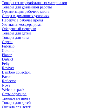
Товары из переработанных материалов
Товары для удалённой работы
Организация рабочего места
Спорт в домашних условиях
Перекус в рабочее время
Уютная атмосфера дома
Обеденный перерыв
Товары для детей
Товары для лета
Серии
Fabrizio
Color it
Planar
District
Felty
Reviver
Bamboo collection
Favor
Reflector
Nova
Welcome pack
Сеты образцов
Трендовые цвета
Товары для детей
Одежда для детей