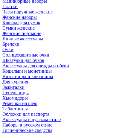
Маникюрные наборы
Платки
Часы наручные женские
Женские наборы
Крючки для сумок
Сумки женские
Женские портмоне
Личные аксессуары
Брелоки
Очки
Солнцезащитные очки
Шкатулки для очков
Аксессуары для одежды и обуви
Кошельки и монетницы
Визитницы и ключницы
Для курения
Зажигалки
Пепельницы
Хьюмидоры
Ремешки на шею
Таблетницы
Обложки для паспорта
Аксессуары в русском стиле
Наборы в русском стиле
Гигиенические средства