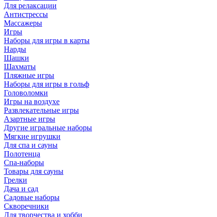
Для релаксации
Антистрессы
Массажеры
Игры
Наборы для игры в карты
Нарды
Шашки
Шахматы
Пляжные игры
Наборы для игры в гольф
Головоломки
Игры на воздухе
Развлекательные игры
Азартные игры
Другие игральные наборы
Мягкие игрушки
Для спа и сауны
Полотенца
Спа-наборы
Товары для сауны
Грелки
Дача и сад
Садовые наборы
Скворечники
Для творчества и хобби