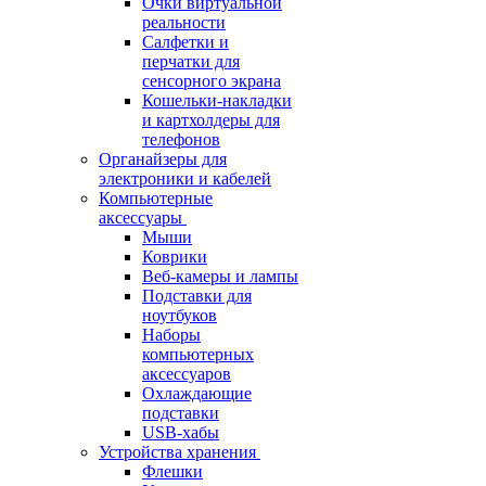
Очки виртуальной
реальности
Салфетки и
перчатки для
сенсорного экрана
Кошельки-накладки
и картхолдеры для
телефонов
Органайзеры для
электроники и кабелей
Компьютерные
аксессуары
Мыши
Коврики
Веб-камеры и лампы
Подставки для
ноутбуков
Наборы
компьютерных
аксессуаров
Охлаждающие
подставки
USB-хабы
Устройства хранения
Флешки