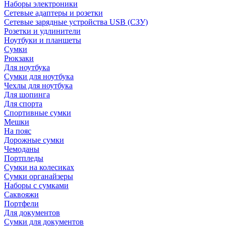
Наборы электроники
Сетевые адаптеры и розетки
Сетевые зарядные устройства USB (СЗУ)
Розетки и удлинители
Ноутбуки и планшеты
Сумки
Рюкзаки
Для ноутбука
Сумки для ноутбука
Чехлы для ноутбука
Для шопинга
Для спорта
Спортивные сумки
Мешки
На пояс
Дорожные сумки
Чемоданы
Портпледы
Сумки на колесиках
Сумки органайзеры
Наборы с сумками
Саквояжи
Портфели
Для документов
Сумки для документов