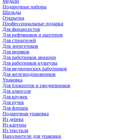
Медали
Подарочные наборы
Шильды
Открытки
Профессиональные подарки
Для финансистов
Для нефтяников и шахтеров
Для строителей
Для энергетиков
Для моряков
Для работников авиации
Для работников культуры
Для медицинских работников
Для железнодорожников
Упаковка
Для блокнотов и ежедневников
Для алкоголя
Для кружек
Для ручек
Для флешек
Подарочная упаковка
Из дерева
Из картона
Из текстиля
Наполнители для упаковки