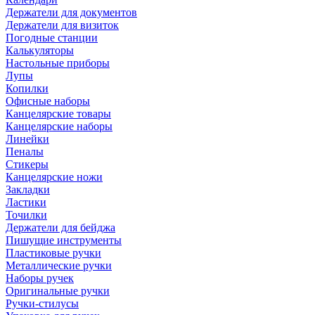
Держатели для документов
Держатели для визиток
Погодные станции
Калькуляторы
Настольные приборы
Лупы
Копилки
Офисные наборы
Канцелярские товары
Канцелярские наборы
Линейки
Пеналы
Стикеры
Канцелярские ножи
Закладки
Ластики
Точилки
Держатели для бейджа
Пишущие инструменты
Пластиковые ручки
Металлические ручки
Наборы ручек
Оригинальные ручки
Ручки-стилусы