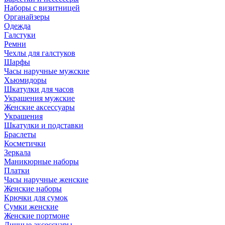
Наборы с визитницей
Органайзеры
Одежда
Галстуки
Ремни
Чехлы для галстуков
Шарфы
Часы наручные мужские
Хьюмидоры
Шкатулки для часов
Украшения мужские
Женские аксессуары
Украшения
Шкатулки и подставки
Браслеты
Косметички
Зеркала
Маникюрные наборы
Платки
Часы наручные женские
Женские наборы
Крючки для сумок
Сумки женские
Женские портмоне
Личные аксессуары