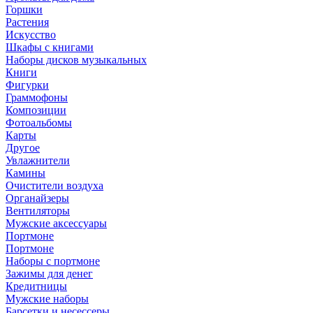
Горшки
Растения
Искусство
Шкафы с книгами
Наборы дисков музыкальных
Книги
Фигурки
Граммофоны
Композиции
Фотоальбомы
Карты
Другое
Увлажнители
Камины
Очистители воздуха
Органайзеры
Вентиляторы
Мужские аксессуары
Портмоне
Портмоне
Наборы с портмоне
Зажимы для денег
Кредитницы
Мужские наборы
Барсетки и несессеры