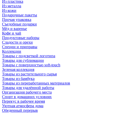
Из пластика
Из металла
Из кожи
Подарочные пакеты
Прочая упаковка
Съедобные подарки
Мёд и варенье
Кофе и чай
Продуктовые наборы
Сладости и орехи
Специи и приправы
Коллекции
Товары с подсветкой логотипа
Товары для сублимации
Товары с поверхностью soft-touch
Зеленая коллекция
Товары из растительного сырья
Товары из бамбука
Товары из переработанных материалов
Товары для удалённой работы
Организация рабочего места
Спорт в домашних условиях
Перекус в рабочее время
Уютная атмосфера дома
Обеденный перерыв