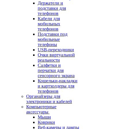
Держатели и
подставки для
телефонов
Кабели для
мобильных
телефонов
Подставки под
мобильные
телефоны
USB-переходники
Очки виртуальной
реальности
Салфетки и
перчатки для
сенсорного экрана
Кошельки-накладки
и картхолдеры для
телефонов
Органайзеры для
электроники и кабелей
Компьютерные
аксессуары
Мыши
Коврики
Веб-камеры и лампы