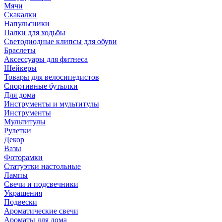
Мячи
Скакалки
Напульсники
Палки для ходьбы
Светодиодные клипсы для обуви
Браслеты
Аксессуары для фитнеса
Шейкеры
Товары для велосипедистов
Спортивные бутылки
Для дома
Инструменты и мультитулы
Инструменты
Мультитулы
Рулетки
Декор
Вазы
Фоторамки
Статуэтки настольные
Лампы
Свечи и подсвечники
Украшения
Подвески
Ароматические свечи
Ароматы для дома