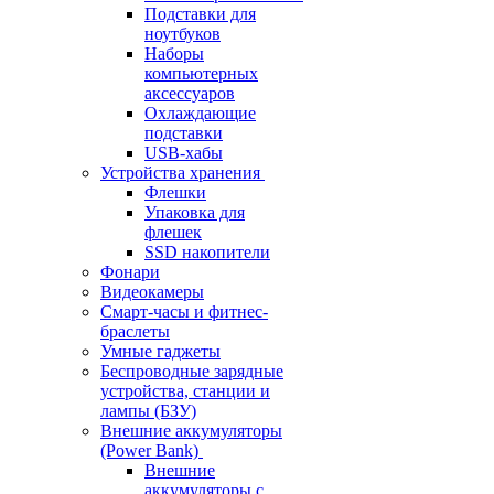
Подставки для
ноутбуков
Наборы
компьютерных
аксессуаров
Охлаждающие
подставки
USB-хабы
Устройства хранения
Флешки
Упаковка для
флешек
SSD накопители
Фонари
Видеокамеры
Смарт-часы и фитнес-
браслеты
Умные гаджеты
Беспроводные зарядные
устройства, станции и
лампы (БЗУ)
Внешние аккумуляторы
(Power Bank)
Внешние
аккумуляторы с