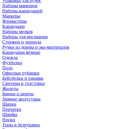
Упаковка для ручек
Наборы маркеров
Наборы карандашей
Маркеры
Фломастеры
Карандаши
Наборы мелков
Наборы для рисования
Стержни и чернила
Ручки из дерева и эко-материалов
Карандаши вечные
Одежда
Футболки
Поло
Офисные рубашки
Бейсболки и панамы
Свитеры и толстовки
Жилеты
Брюки и шорты
Зимние аксессуары
Шапки
Перчатки
Шарфы
Носки
Топы и безрукавки