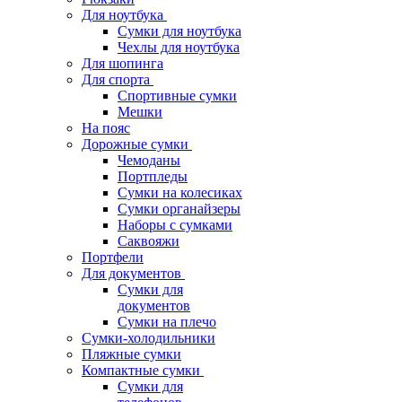
Для ноутбука
Сумки для ноутбука
Чехлы для ноутбука
Для шопинга
Для спорта
Спортивные сумки
Мешки
На пояс
Дорожные сумки
Чемоданы
Портпледы
Сумки на колесиках
Сумки органайзеры
Наборы с сумками
Саквояжи
Портфели
Для документов
Сумки для
документов
Сумки на плечо
Сумки-холодильники
Пляжные сумки
Компактные сумки
Сумки для