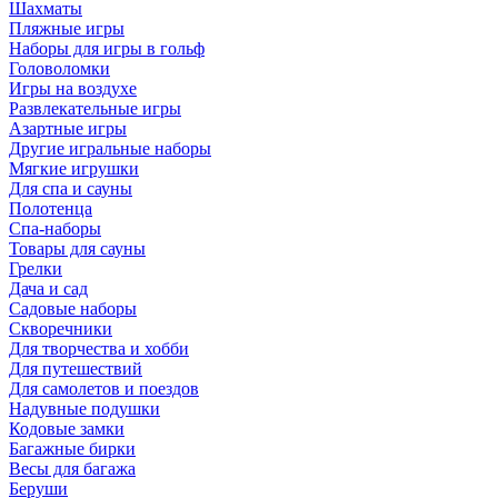
Шахматы
Пляжные игры
Наборы для игры в гольф
Головоломки
Игры на воздухе
Развлекательные игры
Азартные игры
Другие игральные наборы
Мягкие игрушки
Для спа и сауны
Полотенца
Спа-наборы
Товары для сауны
Грелки
Дача и сад
Садовые наборы
Скворечники
Для творчества и хобби
Для путешествий
Для самолетов и поездов
Надувные подушки
Кодовые замки
Багажные бирки
Весы для багажа
Беруши