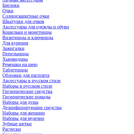
Брелоки
Очки
Солнцезащитные очки
Шкатулки для очков
Аксессуары для одежды и обуви
Кошельки и монетницы
Визитницы и ключницы
Для курения
Зажигалки
Пепельницы
Хьюмидоры
Ремешки на шею
Таблетницы
Обложки для паспорта
Аксессуары в русском стиле
Наборы в русском стиле
Гигиенические средства
Гигиенические помады
Наборы для душа
Дезинфицирующие средства
Наборы для женщин
Наборы для мужчин
Зубные щетки
Расчески