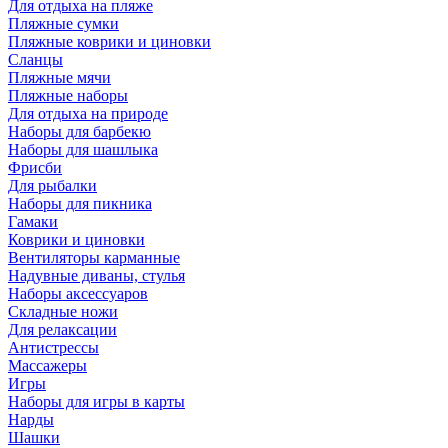
Для отдыха на пляже
Пляжные сумки
Пляжные коврики и циновки
Сланцы
Пляжные мячи
Пляжные наборы
Для отдыха на природе
Наборы для барбекю
Наборы для шашлыка
Фрисби
Для рыбалки
Наборы для пикника
Гамаки
Коврики и циновки
Вентиляторы карманные
Надувные диваны, стулья
Наборы аксессуаров
Складные ножи
Для релаксации
Антистрессы
Массажеры
Игры
Наборы для игры в карты
Нарды
Шашки