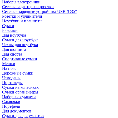
Наборы электроники
Сетевые адаптеры и розетки
Сетевые зарядные устройства USB (СЗУ)
Розетки и удлинители
Ноутбуки и планшеты
Сумки
Рюкзаки
Для ноутбука
Сумки для ноутбука
Чехлы для ноутбука
Для шопинга
Для спорта
Спортивные сумки
Мешки
На пояс
Дорожные сумки
Чемоданы
Портпледы
Сумки на колесиках
Сумки органайзеры
Наборы с сумками
Саквояжи
Портфели
Для документов
Сумки для документов