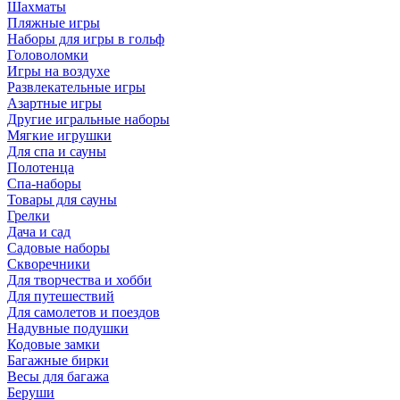
Шахматы
Пляжные игры
Наборы для игры в гольф
Головоломки
Игры на воздухе
Развлекательные игры
Азартные игры
Другие игральные наборы
Мягкие игрушки
Для спа и сауны
Полотенца
Спа-наборы
Товары для сауны
Грелки
Дача и сад
Садовые наборы
Скворечники
Для творчества и хобби
Для путешествий
Для самолетов и поездов
Надувные подушки
Кодовые замки
Багажные бирки
Весы для багажа
Беруши