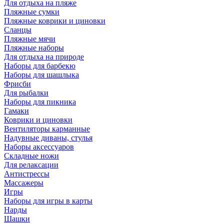
Для отдыха на пляже
Пляжные сумки
Пляжные коврики и циновки
Сланцы
Пляжные мячи
Пляжные наборы
Для отдыха на природе
Наборы для барбекю
Наборы для шашлыка
Фрисби
Для рыбалки
Наборы для пикника
Гамаки
Коврики и циновки
Вентиляторы карманные
Надувные диваны, стулья
Наборы аксессуаров
Складные ножи
Для релаксации
Антистрессы
Массажеры
Игры
Наборы для игры в карты
Нарды
Шашки