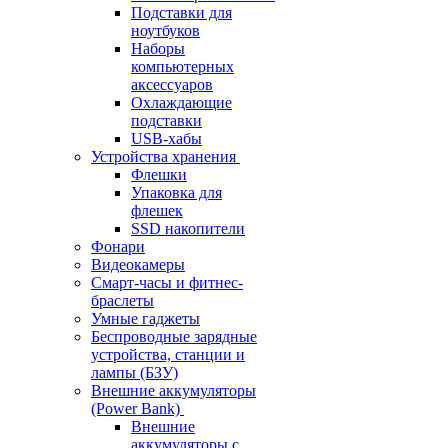
Подставки для
ноутбуков
Наборы
компьютерных
аксессуаров
Охлаждающие
подставки
USB-хабы
Устройства хранения
Флешки
Упаковка для
флешек
SSD накопители
Фонари
Видеокамеры
Смарт-часы и фитнес-
браслеты
Умные гаджеты
Беспроводные зарядные
устройства, станции и
лампы (БЗУ)
Внешние аккумуляторы
(Power Bank)
Внешние
аккумуляторы с