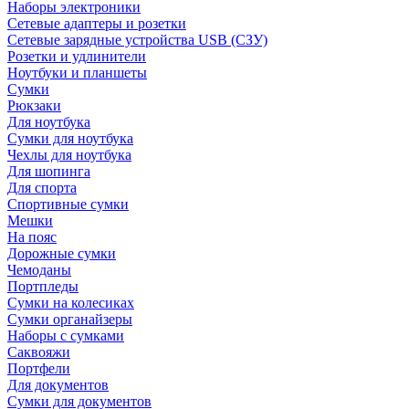
Наборы электроники
Сетевые адаптеры и розетки
Сетевые зарядные устройства USB (СЗУ)
Розетки и удлинители
Ноутбуки и планшеты
Сумки
Рюкзаки
Для ноутбука
Сумки для ноутбука
Чехлы для ноутбука
Для шопинга
Для спорта
Спортивные сумки
Мешки
На пояс
Дорожные сумки
Чемоданы
Портпледы
Сумки на колесиках
Сумки органайзеры
Наборы с сумками
Саквояжи
Портфели
Для документов
Сумки для документов