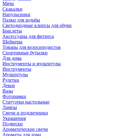
Мячи
Скакалки
Напульсники
Палки для ходьбы
Светодиодные клипсы для обуви
Браслеты
Аксессуары для фитнеса
Шейкеры
Товары для велосипедистов
Спортивные бутылки
Для дома
Инструменты и мультитулы
Инструменты
Мультитулы
Рулетки
Декор
Вазы
Фоторамки
Статуэтки настольные
Лампы
Свечи и подсвечники
Украшения
Подвески
Ароматические свечи
Ароматы для дома