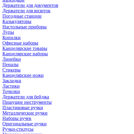
Держатели для документов
Держатели для визиток
Погодные станции
Калькуляторы
Настольные приборы
Лупы
Копилки
Офисные наборы
Канцелярские товары
Канцелярские наборы
Линейки
Пеналы
Стикеры
Канцелярские ножи
Закладки
Ластики
Точилки
Держатели для бейджа
Пишущие инструменты
Пластиковые ручки
Металлические ручки
Наборы ручек
Оригинальные ручки
Ручки-стилусы