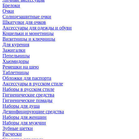
Брелоки
Очки
Солнцезащитные очки
Шкатулки для очков
Аксессуары для одежды и обуви
Кошельки и монетницы
Визитницы и ключницы
Для курения
Зажигалки
Пепельницы
Хьюмидоры
Ремешки на шею
Таблетницы
Обложки для паспорта
Аксессуары в русском стиле
Наборы в русском стиле
Гигиенические средства
Гигиенические помады
Наборы для душа
Дезинфицирующие средства
Наборы для женщин
Наборы для мужчин
Зубные щетки
Расчески