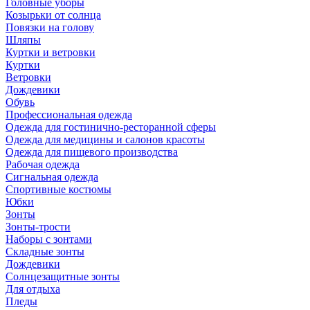
Головные уборы
Козырьки от солнца
Повязки на голову
Шляпы
Куртки и ветровки
Куртки
Ветровки
Дождевики
Обувь
Профессиональная одежда
Одежда для гостинично-ресторанной сферы
Одежда для медицины и салонов красоты
Одежда для пищевого производства
Рабочая одежда
Сигнальная одежда
Спортивные костюмы
Юбки
Зонты
Зонты-трости
Наборы с зонтами
Складные зонты
Дождевики
Солнцезащитные зонты
Для отдыха
Пледы