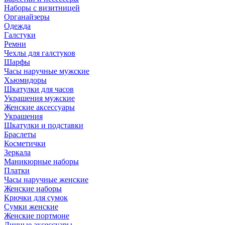
Наборы с визитницей
Органайзеры
Одежда
Галстуки
Ремни
Чехлы для галстуков
Шарфы
Часы наручные мужские
Хьюмидоры
Шкатулки для часов
Украшения мужские
Женские аксессуары
Украшения
Шкатулки и подставки
Браслеты
Косметички
Зеркала
Маникюрные наборы
Платки
Часы наручные женские
Женские наборы
Крючки для сумок
Сумки женские
Женские портмоне
Личные аксессуары