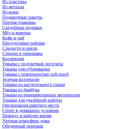
Из пластика
Из металла
Из кожи
Подарочные пакеты
Прочая упаковка
Съедобные подарки
Мёд и варенье
Кофе и чай
Продуктовые наборы
Сладости и орехи
Специи и приправы
Коллекции
Товары с подсветкой логотипа
Товары для сублимации
Товары с поверхностью soft-touch
Зеленая коллекция
Товары из растительного сырья
Товары из бамбука
Товары из переработанных материалов
Товары для удалённой работы
Организация рабочего места
Спорт в домашних условиях
Перекус в рабочее время
Уютная атмосфера дома
Обеденный перерыв