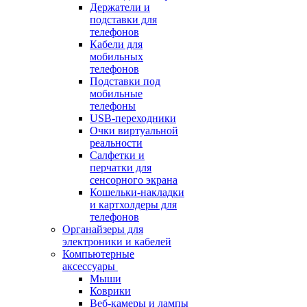
Держатели и
подставки для
телефонов
Кабели для
мобильных
телефонов
Подставки под
мобильные
телефоны
USB-переходники
Очки виртуальной
реальности
Салфетки и
перчатки для
сенсорного экрана
Кошельки-накладки
и картхолдеры для
телефонов
Органайзеры для
электроники и кабелей
Компьютерные
аксессуары
Мыши
Коврики
Веб-камеры и лампы