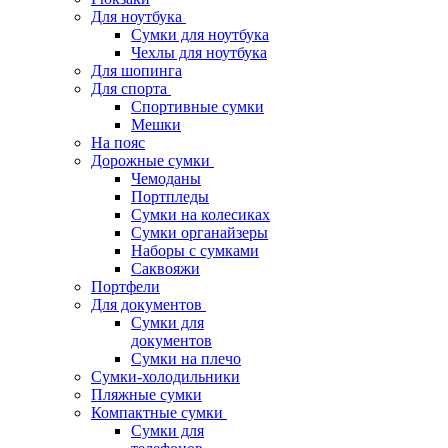
Для ноутбука
Сумки для ноутбука
Чехлы для ноутбука
Для шопинга
Для спорта
Спортивные сумки
Мешки
На пояс
Дорожные сумки
Чемоданы
Портпледы
Сумки на колесиках
Сумки органайзеры
Наборы с сумками
Саквояжи
Портфели
Для документов
Сумки для
документов
Сумки на плечо
Сумки-холодильники
Пляжные сумки
Компактные сумки
Сумки для