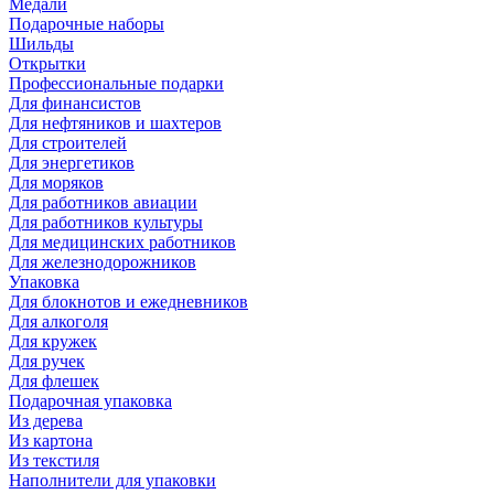
Медали
Подарочные наборы
Шильды
Открытки
Профессиональные подарки
Для финансистов
Для нефтяников и шахтеров
Для строителей
Для энергетиков
Для моряков
Для работников авиации
Для работников культуры
Для медицинских работников
Для железнодорожников
Упаковка
Для блокнотов и ежедневников
Для алкоголя
Для кружек
Для ручек
Для флешек
Подарочная упаковка
Из дерева
Из картона
Из текстиля
Наполнители для упаковки