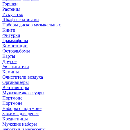
Горшки
Растения
Искусство
Шкафы с книгами
Наборы дисков музыкальных
Книги
Фигурки
Граммофоны
Композиции
Фотоальбомы
Карты
Другое
Увлажнители
Камины
Очистители воздуха
Органайзеры
Вентиляторы
Мужские аксессуары
Портмоне
Портмоне
Наборы с портмоне
Зажимы для денег
Кредитницы
Мужские наборы
Барсетки и несессеры