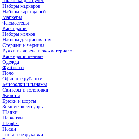
Упаковка для ручек
Наборы маркеров
Наборы карандашей
Маркеры
Фломастеры
Карандаши
Наборы мелков
Наборы для рисования
Стержни и чернила
Ручки из дерева и эко-материалов
Карандаши вечные
Одежда
Футболки
Поло
Офисные рубашки
Бейсболки и панамы
Свитеры и толстовки
Жилеты
Брюки и шорты
Зимние аксессуары
Шапки
Перчатки
Шарфы
Носки
Топы и безрукавки