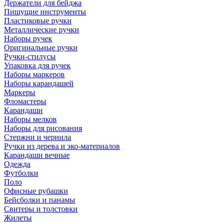
Держатели для бейджа
Пишущие инструменты
Пластиковые ручки
Металлические ручки
Наборы ручек
Оригинальные ручки
Ручки-стилусы
Упаковка для ручек
Наборы маркеров
Наборы карандашей
Маркеры
Фломастеры
Карандаши
Наборы мелков
Наборы для рисования
Стержни и чернила
Ручки из дерева и эко-материалов
Карандаши вечные
Одежда
Футболки
Поло
Офисные рубашки
Бейсболки и панамы
Свитеры и толстовки
Жилеты