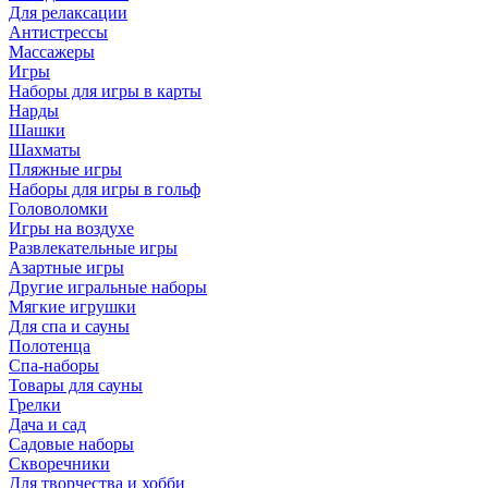
Для релаксации
Антистрессы
Массажеры
Игры
Наборы для игры в карты
Нарды
Шашки
Шахматы
Пляжные игры
Наборы для игры в гольф
Головоломки
Игры на воздухе
Развлекательные игры
Азартные игры
Другие игральные наборы
Мягкие игрушки
Для спа и сауны
Полотенца
Спа-наборы
Товары для сауны
Грелки
Дача и сад
Садовые наборы
Скворечники
Для творчества и хобби