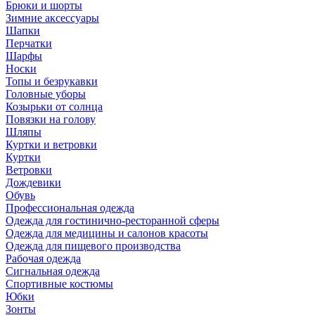
Брюки и шорты
Зимние аксессуары
Шапки
Перчатки
Шарфы
Носки
Топы и безрукавки
Головные уборы
Козырьки от солнца
Повязки на голову
Шляпы
Куртки и ветровки
Куртки
Ветровки
Дождевики
Обувь
Профессиональная одежда
Одежда для гостинично-ресторанной сферы
Одежда для медицины и салонов красоты
Одежда для пищевого производства
Рабочая одежда
Сигнальная одежда
Спортивные костюмы
Юбки
Зонты