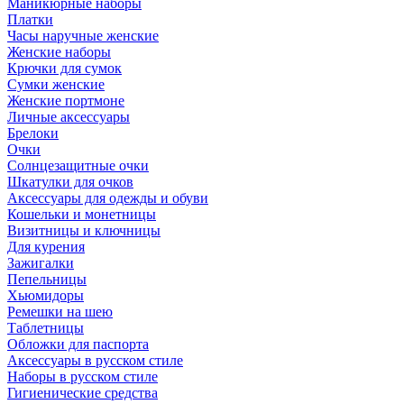
Маникюрные наборы
Платки
Часы наручные женские
Женские наборы
Крючки для сумок
Сумки женские
Женские портмоне
Личные аксессуары
Брелоки
Очки
Солнцезащитные очки
Шкатулки для очков
Аксессуары для одежды и обуви
Кошельки и монетницы
Визитницы и ключницы
Для курения
Зажигалки
Пепельницы
Хьюмидоры
Ремешки на шею
Таблетницы
Обложки для паспорта
Аксессуары в русском стиле
Наборы в русском стиле
Гигиенические средства