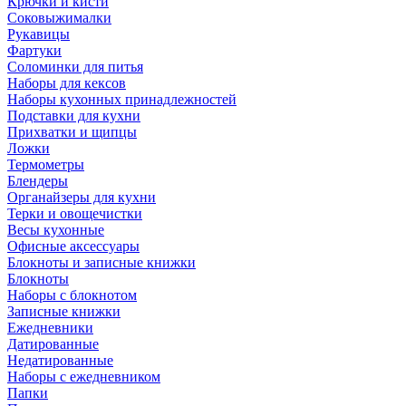
Крючки и кисти
Соковыжималки
Рукавицы
Фартуки
Соломинки для питья
Наборы для кексов
Наборы кухонных принадлежностей
Подставки для кухни
Прихватки и щипцы
Ложки
Термометры
Блендеры
Органайзеры для кухни
Терки и овощечистки
Весы кухонные
Офисные аксессуары
Блокноты и записные книжки
Блокноты
Наборы с блокнотом
Записные книжки
Ежедневники
Датированные
Недатированные
Наборы с ежедневником
Папки