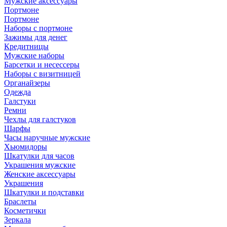
Мужские аксессуары
Портмоне
Портмоне
Наборы с портмоне
Зажимы для денег
Кредитницы
Мужские наборы
Барсетки и несессеры
Наборы с визитницей
Органайзеры
Одежда
Галстуки
Ремни
Чехлы для галстуков
Шарфы
Часы наручные мужские
Хьюмидоры
Шкатулки для часов
Украшения мужские
Женские аксессуары
Украшения
Шкатулки и подставки
Браслеты
Косметички
Зеркала