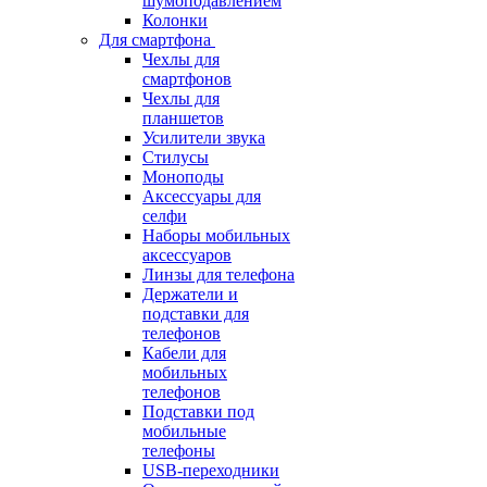
шумоподавлением
Колонки
Для смартфона
Чехлы для
смартфонов
Чехлы для
планшетов
Усилители звука
Стилусы
Моноподы
Аксессуары для
селфи
Наборы мобильных
аксессуаров
Линзы для телефона
Держатели и
подставки для
телефонов
Кабели для
мобильных
телефонов
Подставки под
мобильные
телефоны
USB-переходники