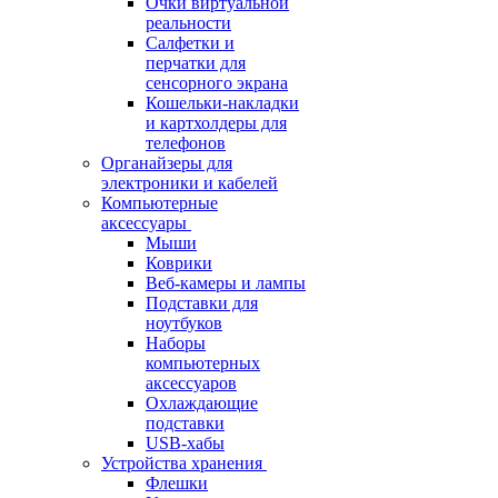
Очки виртуальной
реальности
Салфетки и
перчатки для
сенсорного экрана
Кошельки-накладки
и картхолдеры для
телефонов
Органайзеры для
электроники и кабелей
Компьютерные
аксессуары
Мыши
Коврики
Веб-камеры и лампы
Подставки для
ноутбуков
Наборы
компьютерных
аксессуаров
Охлаждающие
подставки
USB-хабы
Устройства хранения
Флешки