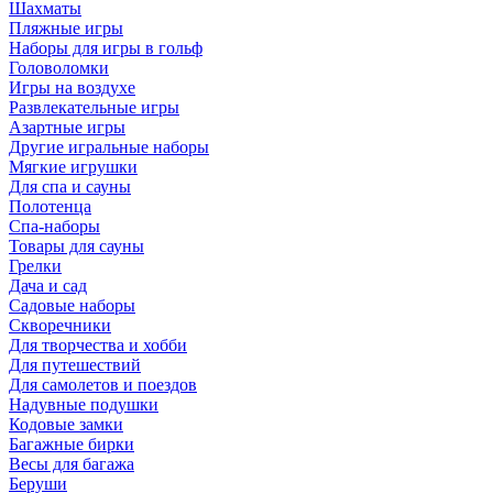
Шахматы
Пляжные игры
Наборы для игры в гольф
Головоломки
Игры на воздухе
Развлекательные игры
Азартные игры
Другие игральные наборы
Мягкие игрушки
Для спа и сауны
Полотенца
Спа-наборы
Товары для сауны
Грелки
Дача и сад
Садовые наборы
Скворечники
Для творчества и хобби
Для путешествий
Для самолетов и поездов
Надувные подушки
Кодовые замки
Багажные бирки
Весы для багажа
Беруши