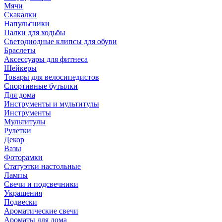
Мячи
Скакалки
Напульсники
Палки для ходьбы
Светодиодные клипсы для обуви
Браслеты
Аксессуары для фитнеса
Шейкеры
Товары для велосипедистов
Спортивные бутылки
Для дома
Инструменты и мультитулы
Инструменты
Мультитулы
Рулетки
Декор
Вазы
Фоторамки
Статуэтки настольные
Лампы
Свечи и подсвечники
Украшения
Подвески
Ароматические свечи
Ароматы для дома