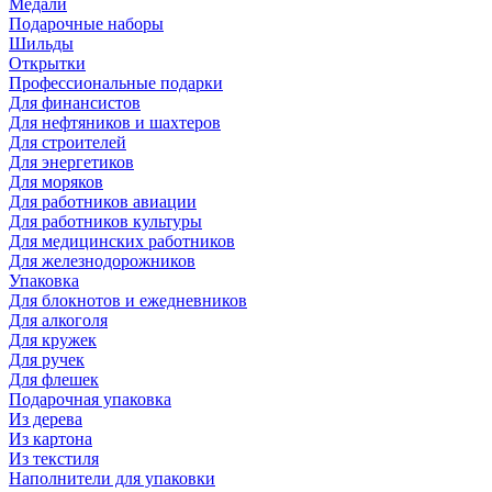
Медали
Подарочные наборы
Шильды
Открытки
Профессиональные подарки
Для финансистов
Для нефтяников и шахтеров
Для строителей
Для энергетиков
Для моряков
Для работников авиации
Для работников культуры
Для медицинских работников
Для железнодорожников
Упаковка
Для блокнотов и ежедневников
Для алкоголя
Для кружек
Для ручек
Для флешек
Подарочная упаковка
Из дерева
Из картона
Из текстиля
Наполнители для упаковки