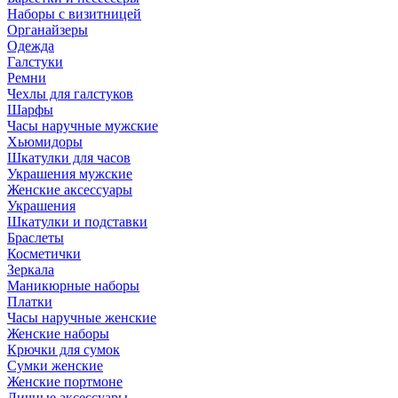
Наборы с визитницей
Органайзеры
Одежда
Галстуки
Ремни
Чехлы для галстуков
Шарфы
Часы наручные мужские
Хьюмидоры
Шкатулки для часов
Украшения мужские
Женские аксессуары
Украшения
Шкатулки и подставки
Браслеты
Косметички
Зеркала
Маникюрные наборы
Платки
Часы наручные женские
Женские наборы
Крючки для сумок
Сумки женские
Женские портмоне
Личные аксессуары