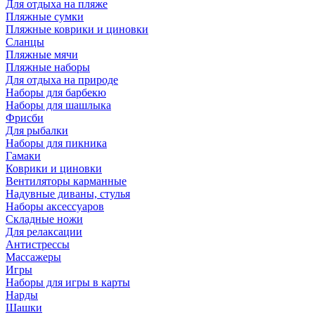
Для отдыха на пляже
Пляжные сумки
Пляжные коврики и циновки
Сланцы
Пляжные мячи
Пляжные наборы
Для отдыха на природе
Наборы для барбекю
Наборы для шашлыка
Фрисби
Для рыбалки
Наборы для пикника
Гамаки
Коврики и циновки
Вентиляторы карманные
Надувные диваны, стулья
Наборы аксессуаров
Складные ножи
Для релаксации
Антистрессы
Массажеры
Игры
Наборы для игры в карты
Нарды
Шашки