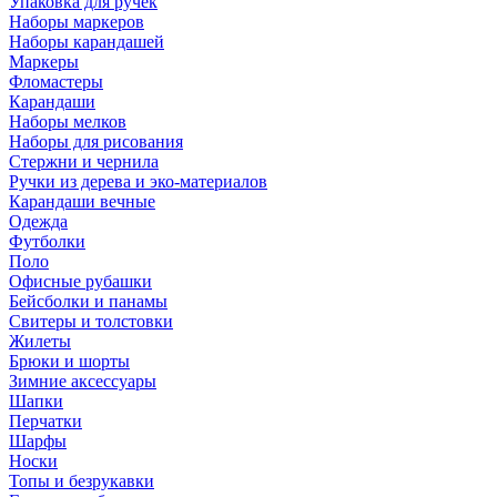
Упаковка для ручек
Наборы маркеров
Наборы карандашей
Маркеры
Фломастеры
Карандаши
Наборы мелков
Наборы для рисования
Стержни и чернила
Ручки из дерева и эко-материалов
Карандаши вечные
Одежда
Футболки
Поло
Офисные рубашки
Бейсболки и панамы
Свитеры и толстовки
Жилеты
Брюки и шорты
Зимние аксессуары
Шапки
Перчатки
Шарфы
Носки
Топы и безрукавки