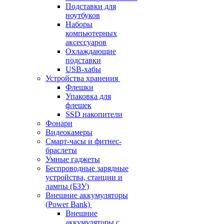
Подставки для
ноутбуков
Наборы
компьютерных
аксессуаров
Охлаждающие
подставки
USB-хабы
Устройства хранения
Флешки
Упаковка для
флешек
SSD накопители
Фонари
Видеокамеры
Смарт-часы и фитнес-
браслеты
Умные гаджеты
Беспроводные зарядные
устройства, станции и
лампы (БЗУ)
Внешние аккумуляторы
(Power Bank)
Внешние
аккумуляторы с