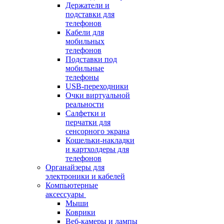
Держатели и
подставки для
телефонов
Кабели для
мобильных
телефонов
Подставки под
мобильные
телефоны
USB-переходники
Очки виртуальной
реальности
Салфетки и
перчатки для
сенсорного экрана
Кошельки-накладки
и картхолдеры для
телефонов
Органайзеры для
электроники и кабелей
Компьютерные
аксессуары
Мыши
Коврики
Веб-камеры и лампы