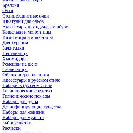
Брелоки
Очки
Солнцезащитные очки
Шкатулки для очков
Аксессуары для одежды и обуви
Кошельки и монетницы
Визитницы и ключницы
Для курения
Зажигалки
Пепельницы
Хьюмидоры
Ремешки на шею
Таблетницы
Обложки для паспорта
Аксессуары в русском стиле
Наборы в русском стиле
Гигиенические средства
Гигиенические помады
Наборы для душа
Дезинфицирующие средства
Наборы для женщин
Наборы для мужчин
Зубные щетки
Расчески