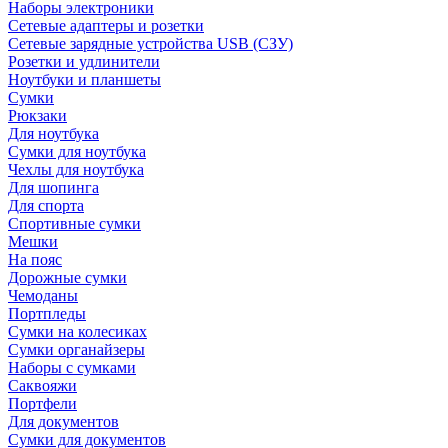
Наборы электроники
Сетевые адаптеры и розетки
Сетевые зарядные устройства USB (СЗУ)
Розетки и удлинители
Ноутбуки и планшеты
Сумки
Рюкзаки
Для ноутбука
Сумки для ноутбука
Чехлы для ноутбука
Для шопинга
Для спорта
Спортивные сумки
Мешки
На пояс
Дорожные сумки
Чемоданы
Портпледы
Сумки на колесиках
Сумки органайзеры
Наборы с сумками
Саквояжи
Портфели
Для документов
Сумки для документов