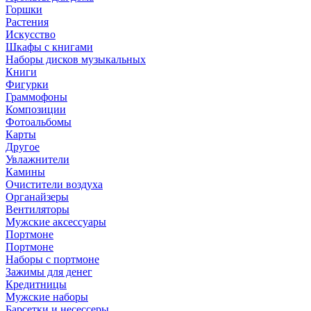
Горшки
Растения
Искусство
Шкафы с книгами
Наборы дисков музыкальных
Книги
Фигурки
Граммофоны
Композиции
Фотоальбомы
Карты
Другое
Увлажнители
Камины
Очистители воздуха
Органайзеры
Вентиляторы
Мужские аксессуары
Портмоне
Портмоне
Наборы с портмоне
Зажимы для денег
Кредитницы
Мужские наборы
Барсетки и несессеры