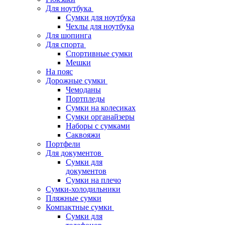
Для ноутбука
Сумки для ноутбука
Чехлы для ноутбука
Для шопинга
Для спорта
Спортивные сумки
Мешки
На пояс
Дорожные сумки
Чемоданы
Портпледы
Сумки на колесиках
Сумки органайзеры
Наборы с сумками
Саквояжи
Портфели
Для документов
Сумки для
документов
Сумки на плечо
Сумки-холодильники
Пляжные сумки
Компактные сумки
Сумки для