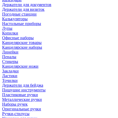
Держатели для документов
Держатели для визиток
Погодные станции
Калькуляторы
Настольные приборы
Лупы
Копилки
Офисные наборы
Канцелярские товары
Канцелярские наборы
Линейки
Пеналы
Стикеры
Канцелярские ножи
Закладки
Ластики
Точилки
Держатели для бейджа
Пишущие инструменты
Пластиковые ручки
Металлические ручки
Наборы ручек
Оригинальные ручки
Ручки-стилусы