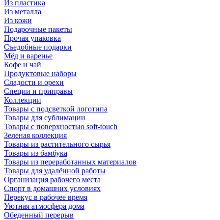
Из пластика
Из металла
Из кожи
Подарочные пакеты
Прочая упаковка
Съедобные подарки
Мёд и варенье
Кофе и чай
Продуктовые наборы
Сладости и орехи
Специи и приправы
Коллекции
Товары с подсветкой логотипа
Товары для сублимации
Товары с поверхностью soft-touch
Зеленая коллекция
Товары из растительного сырья
Товары из бамбука
Товары из переработанных материалов
Товары для удалённой работы
Организация рабочего места
Спорт в домашних условиях
Перекус в рабочее время
Уютная атмосфера дома
Обеденный перерыв