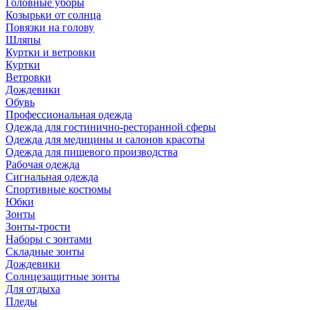
Головные уборы
Козырьки от солнца
Повязки на голову
Шляпы
Куртки и ветровки
Куртки
Ветровки
Дождевики
Обувь
Профессиональная одежда
Одежда для гостинично-ресторанной сферы
Одежда для медицины и салонов красоты
Одежда для пищевого производства
Рабочая одежда
Сигнальная одежда
Спортивные костюмы
Юбки
Зонты
Зонты-трости
Наборы с зонтами
Складные зонты
Дождевики
Солнцезащитные зонты
Для отдыха
Пледы