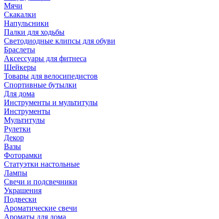
Мячи
Скакалки
Напульсники
Палки для ходьбы
Светодиодные клипсы для обуви
Браслеты
Аксессуары для фитнеса
Шейкеры
Товары для велосипедистов
Спортивные бутылки
Для дома
Инструменты и мультитулы
Инструменты
Мультитулы
Рулетки
Декор
Вазы
Фоторамки
Статуэтки настольные
Лампы
Свечи и подсвечники
Украшения
Подвески
Ароматические свечи
Ароматы для дома