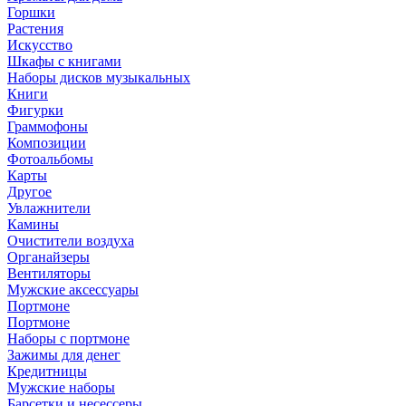
Горшки
Растения
Искусство
Шкафы с книгами
Наборы дисков музыкальных
Книги
Фигурки
Граммофоны
Композиции
Фотоальбомы
Карты
Другое
Увлажнители
Камины
Очистители воздуха
Органайзеры
Вентиляторы
Мужские аксессуары
Портмоне
Портмоне
Наборы с портмоне
Зажимы для денег
Кредитницы
Мужские наборы
Барсетки и несессеры