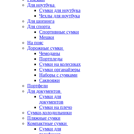
Для ноутбука
Сумки для ноутбука
Чехлы для ноутбука
Для шопинга
Для спорта
Спортивные сумки
Мешки
На пояс
Дорожные сумки
Чемоданы
Портпледы
Сумки на колесиках
Сумки органайзеры
Наборы с сумками
Саквояжи
Портфели
Для документов
Сумки для
документов
Сумки на плечо
Сумки-холодильники
Пляжные сумки
Компактные сумки
Сумки для