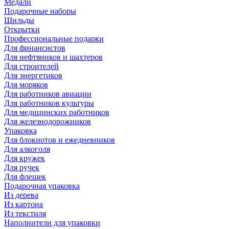
Медали
Подарочные наборы
Шильды
Открытки
Профессиональные подарки
Для финансистов
Для нефтяников и шахтеров
Для строителей
Для энергетиков
Для моряков
Для работников авиации
Для работников культуры
Для медицинских работников
Для железнодорожников
Упаковка
Для блокнотов и ежедневников
Для алкоголя
Для кружек
Для ручек
Для флешек
Подарочная упаковка
Из дерева
Из картона
Из текстиля
Наполнители для упаковки