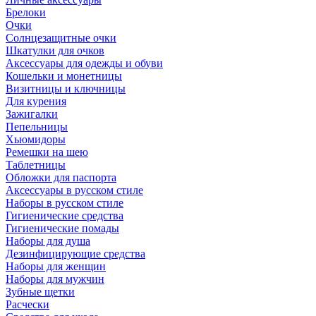
Брелоки
Очки
Солнцезащитные очки
Шкатулки для очков
Аксессуары для одежды и обуви
Кошельки и монетницы
Визитницы и ключницы
Для курения
Зажигалки
Пепельницы
Хьюмидоры
Ремешки на шею
Таблетницы
Обложки для паспорта
Аксессуары в русском стиле
Наборы в русском стиле
Гигиенические средства
Гигиенические помады
Наборы для душа
Дезинфицирующие средства
Наборы для женщин
Наборы для мужчин
Зубные щетки
Расчески