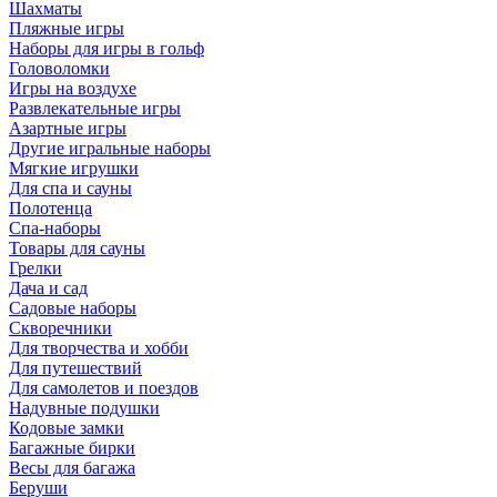
Шахматы
Пляжные игры
Наборы для игры в гольф
Головоломки
Игры на воздухе
Развлекательные игры
Азартные игры
Другие игральные наборы
Мягкие игрушки
Для спа и сауны
Полотенца
Спа-наборы
Товары для сауны
Грелки
Дача и сад
Садовые наборы
Скворечники
Для творчества и хобби
Для путешествий
Для самолетов и поездов
Надувные подушки
Кодовые замки
Багажные бирки
Весы для багажа
Беруши