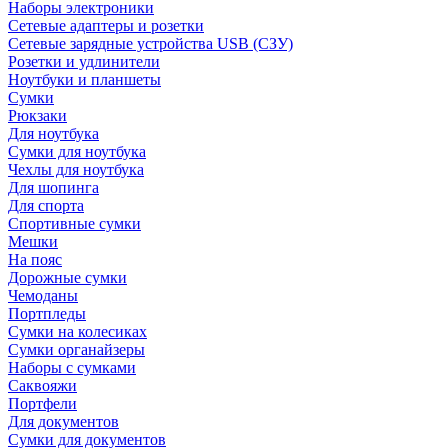
Наборы электроники
Сетевые адаптеры и розетки
Сетевые зарядные устройства USB (СЗУ)
Розетки и удлинители
Ноутбуки и планшеты
Сумки
Рюкзаки
Для ноутбука
Сумки для ноутбука
Чехлы для ноутбука
Для шопинга
Для спорта
Спортивные сумки
Мешки
На пояс
Дорожные сумки
Чемоданы
Портпледы
Сумки на колесиках
Сумки органайзеры
Наборы с сумками
Саквояжи
Портфели
Для документов
Сумки для документов