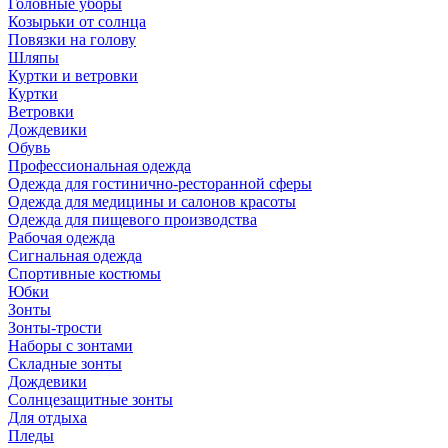
Головные уборы
Козырьки от солнца
Повязки на голову
Шляпы
Куртки и ветровки
Куртки
Ветровки
Дождевики
Обувь
Профессиональная одежда
Одежда для гостинично-ресторанной сферы
Одежда для медицины и салонов красоты
Одежда для пищевого производства
Рабочая одежда
Сигнальная одежда
Спортивные костюмы
Юбки
Зонты
Зонты-трости
Наборы с зонтами
Складные зонты
Дождевики
Солнцезащитные зонты
Для отдыха
Пледы