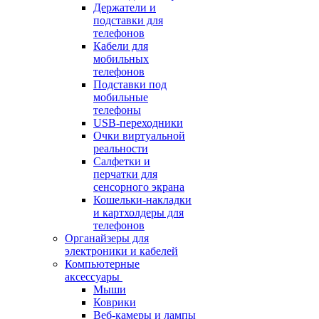
Держатели и
подставки для
телефонов
Кабели для
мобильных
телефонов
Подставки под
мобильные
телефоны
USB-переходники
Очки виртуальной
реальности
Салфетки и
перчатки для
сенсорного экрана
Кошельки-накладки
и картхолдеры для
телефонов
Органайзеры для
электроники и кабелей
Компьютерные
аксессуары
Мыши
Коврики
Веб-камеры и лампы