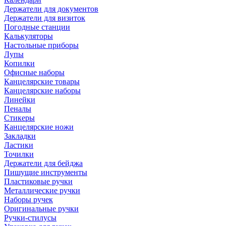
Держатели для документов
Держатели для визиток
Погодные станции
Калькуляторы
Настольные приборы
Лупы
Копилки
Офисные наборы
Канцелярские товары
Канцелярские наборы
Линейки
Пеналы
Стикеры
Канцелярские ножи
Закладки
Ластики
Точилки
Держатели для бейджа
Пишущие инструменты
Пластиковые ручки
Металлические ручки
Наборы ручек
Оригинальные ручки
Ручки-стилусы