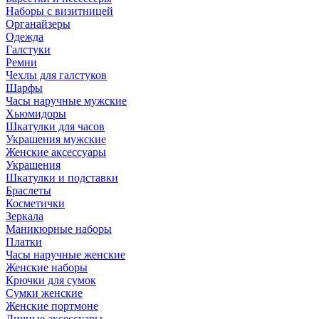
Наборы с визитницей
Органайзеры
Одежда
Галстуки
Ремни
Чехлы для галстуков
Шарфы
Часы наручные мужские
Хьюмидоры
Шкатулки для часов
Украшения мужские
Женские аксессуары
Украшения
Шкатулки и подставки
Браслеты
Косметички
Зеркала
Маникюрные наборы
Платки
Часы наручные женские
Женские наборы
Крючки для сумок
Сумки женские
Женские портмоне
Личные аксессуары