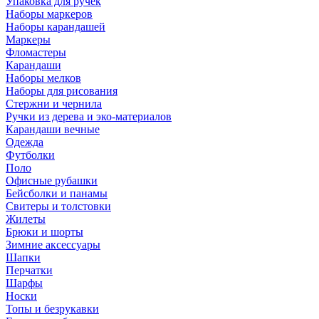
Упаковка для ручек
Наборы маркеров
Наборы карандашей
Маркеры
Фломастеры
Карандаши
Наборы мелков
Наборы для рисования
Стержни и чернила
Ручки из дерева и эко-материалов
Карандаши вечные
Одежда
Футболки
Поло
Офисные рубашки
Бейсболки и панамы
Свитеры и толстовки
Жилеты
Брюки и шорты
Зимние аксессуары
Шапки
Перчатки
Шарфы
Носки
Топы и безрукавки