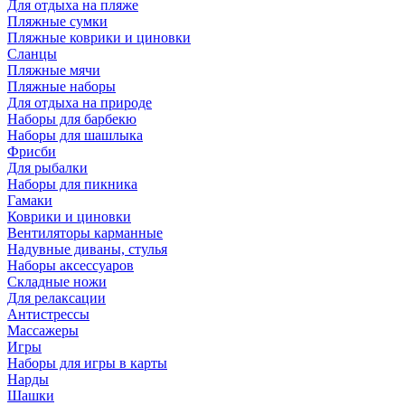
Для отдыха на пляже
Пляжные сумки
Пляжные коврики и циновки
Сланцы
Пляжные мячи
Пляжные наборы
Для отдыха на природе
Наборы для барбекю
Наборы для шашлыка
Фрисби
Для рыбалки
Наборы для пикника
Гамаки
Коврики и циновки
Вентиляторы карманные
Надувные диваны, стулья
Наборы аксессуаров
Складные ножи
Для релаксации
Антистрессы
Массажеры
Игры
Наборы для игры в карты
Нарды
Шашки