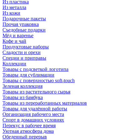
Из пластика
Из металла
Из кожи
Подарочные пакеты
Прочая упаковка
Съедобные подарки
Мёд и варенье
Кофе и чай
Продуктовые наборы
Сладости и орехи
Специи и приправы
Коллекции
Товары с подсветкой логотипа
Товары для сублимации
Товары с поверхностью soft-touch
Зеленая коллекция
Товары из растительного сырья
Товары из бамбука
Товары из переработанных материалов
Товары для удалённой работы
Организация рабочего места
Спорт в домашних условиях
Перекус в рабочее время
Уютная атмосфера дома
Обеденный перерыв