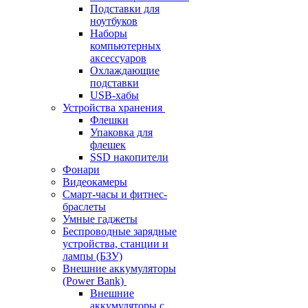
Подставки для
ноутбуков
Наборы
компьютерных
аксессуаров
Охлаждающие
подставки
USB-хабы
Устройства хранения
Флешки
Упаковка для
флешек
SSD накопители
Фонари
Видеокамеры
Смарт-часы и фитнес-
браслеты
Умные гаджеты
Беспроводные зарядные
устройства, станции и
лампы (БЗУ)
Внешние аккумуляторы
(Power Bank)
Внешние
аккумуляторы с