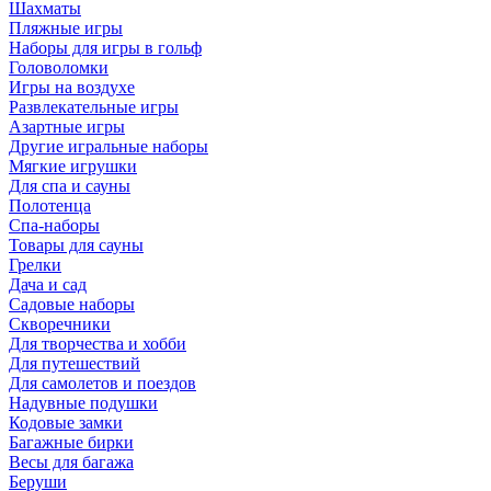
Шахматы
Пляжные игры
Наборы для игры в гольф
Головоломки
Игры на воздухе
Развлекательные игры
Азартные игры
Другие игральные наборы
Мягкие игрушки
Для спа и сауны
Полотенца
Спа-наборы
Товары для сауны
Грелки
Дача и сад
Садовые наборы
Скворечники
Для творчества и хобби
Для путешествий
Для самолетов и поездов
Надувные подушки
Кодовые замки
Багажные бирки
Весы для багажа
Беруши