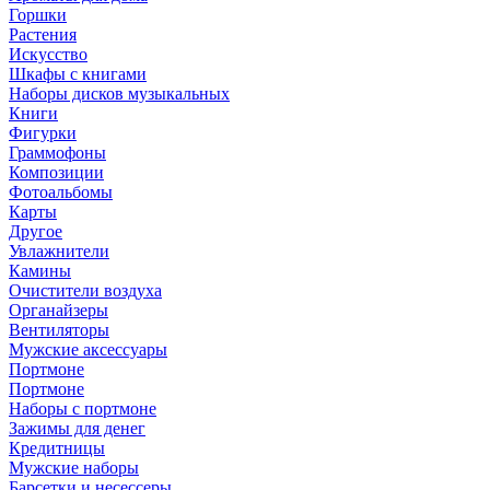
Горшки
Растения
Искусство
Шкафы с книгами
Наборы дисков музыкальных
Книги
Фигурки
Граммофоны
Композиции
Фотоальбомы
Карты
Другое
Увлажнители
Камины
Очистители воздуха
Органайзеры
Вентиляторы
Мужские аксессуары
Портмоне
Портмоне
Наборы с портмоне
Зажимы для денег
Кредитницы
Мужские наборы
Барсетки и несессеры