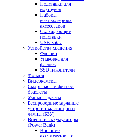
Подставки для
ноутбуков
Наборы
компьютерных
аксессуаров
Охлаждающие
подставки
USB-хабы
Устройства хранения
Флешки
Упаковка для
флешек
SSD накопители
Фонари
Видеокамеры
Смарт-часы и фитнес-
браслеты
Умные гаджеты
Беспроводные зарядные
устройства, станции и
лампы (БЗУ)
Внешние аккумуляторы
(Power Bank)
Внешние
аккумуляторы с