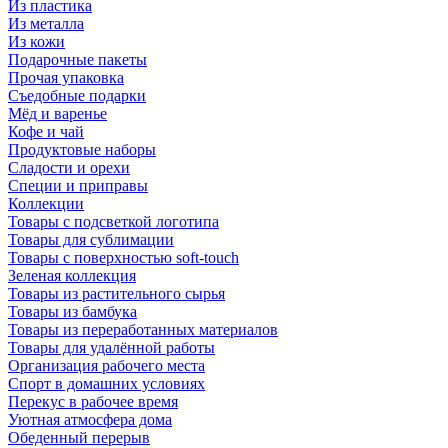
Из пластика
Из металла
Из кожи
Подарочные пакеты
Прочая упаковка
Съедобные подарки
Мёд и варенье
Кофе и чай
Продуктовые наборы
Сладости и орехи
Специи и приправы
Коллекции
Товары с подсветкой логотипа
Товары для сублимации
Товары с поверхностью soft-touch
Зеленая коллекция
Товары из растительного сырья
Товары из бамбука
Товары из переработанных материалов
Товары для удалённой работы
Организация рабочего места
Спорт в домашних условиях
Перекус в рабочее время
Уютная атмосфера дома
Обеденный перерыв