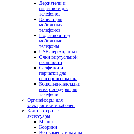
Держатели и
подставки для
телефонов
Кабели для
мобильных
телефонов
Подставки под
мобильные
телефоны
USB-переходники
Очки виртуальной
реальности
Салфетки и
перчатки для
сенсорного экрана
Кошельки-накладки
и картхолдеры для
телефонов
Органайзеры для
электроники и кабелей
Компьютерные
аксессуары
Мыши
Коврики
Веб-камеры и лампы