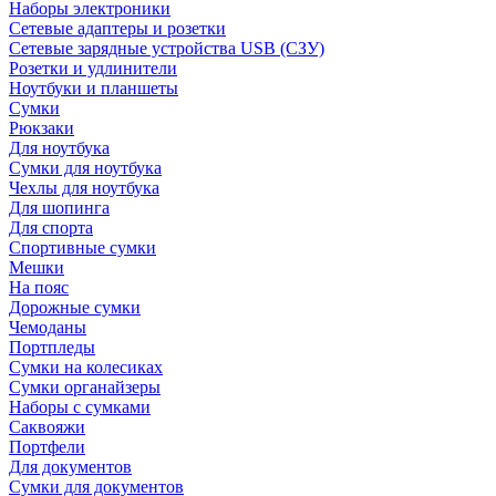
Наборы электроники
Сетевые адаптеры и розетки
Сетевые зарядные устройства USB (СЗУ)
Розетки и удлинители
Ноутбуки и планшеты
Сумки
Рюкзаки
Для ноутбука
Сумки для ноутбука
Чехлы для ноутбука
Для шопинга
Для спорта
Спортивные сумки
Мешки
На пояс
Дорожные сумки
Чемоданы
Портпледы
Сумки на колесиках
Сумки органайзеры
Наборы с сумками
Саквояжи
Портфели
Для документов
Сумки для документов