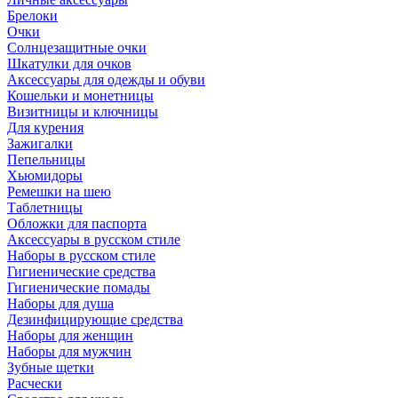
Брелоки
Очки
Солнцезащитные очки
Шкатулки для очков
Аксессуары для одежды и обуви
Кошельки и монетницы
Визитницы и ключницы
Для курения
Зажигалки
Пепельницы
Хьюмидоры
Ремешки на шею
Таблетницы
Обложки для паспорта
Аксессуары в русском стиле
Наборы в русском стиле
Гигиенические средства
Гигиенические помады
Наборы для душа
Дезинфицирующие средства
Наборы для женщин
Наборы для мужчин
Зубные щетки
Расчески