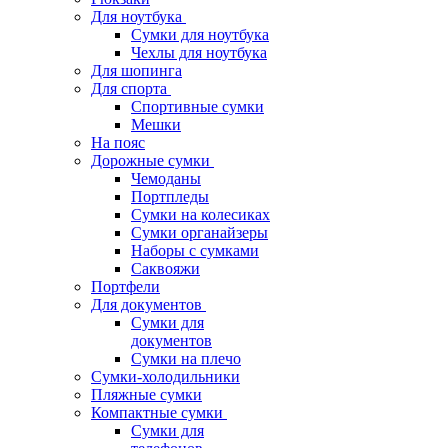
Для ноутбука
Сумки для ноутбука
Чехлы для ноутбука
Для шопинга
Для спорта
Спортивные сумки
Мешки
На пояс
Дорожные сумки
Чемоданы
Портпледы
Сумки на колесиках
Сумки органайзеры
Наборы с сумками
Саквояжи
Портфели
Для документов
Сумки для
документов
Сумки на плечо
Сумки-холодильники
Пляжные сумки
Компактные сумки
Сумки для