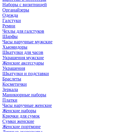
Наборы с визитницей
Органайзеры
Одежда
Галстуки
Ремни
Чехлы для галстуков
Шарфы
Часы наручные мужские
Хьюмидоры
Шкатулки для часов
Украшения мужские
Женские аксессуары
Украшения
Шкатулки и подставки
Браслеты
Косметички
Зеркала
Маникюрные наборы
Платки
Часы наручные женские
Женские наборы
Крючки для сумок
Сумки женские
Женские портмоне
Личные аксессуары