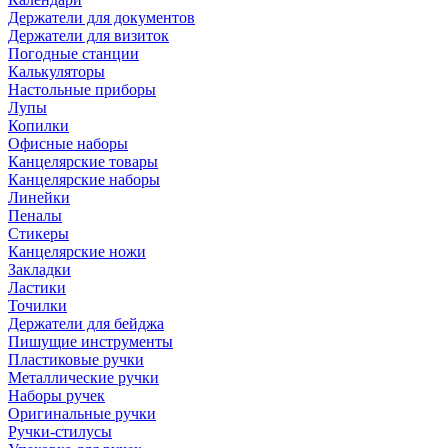
Держатели для документов
Держатели для визиток
Погодные станции
Калькуляторы
Настольные приборы
Лупы
Копилки
Офисные наборы
Канцелярские товары
Канцелярские наборы
Линейки
Пеналы
Стикеры
Канцелярские ножи
Закладки
Ластики
Точилки
Держатели для бейджа
Пишущие инструменты
Пластиковые ручки
Металлические ручки
Наборы ручек
Оригинальные ручки
Ручки-стилусы