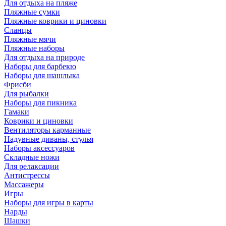
Для отдыха на пляже
Пляжные сумки
Пляжные коврики и циновки
Сланцы
Пляжные мячи
Пляжные наборы
Для отдыха на природе
Наборы для барбекю
Наборы для шашлыка
Фрисби
Для рыбалки
Наборы для пикника
Гамаки
Коврики и циновки
Вентиляторы карманные
Надувные диваны, стулья
Наборы аксессуаров
Складные ножи
Для релаксации
Антистрессы
Массажеры
Игры
Наборы для игры в карты
Нарды
Шашки