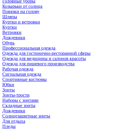
Головные уборы
Козырьки от солнца
Повязки на голову
Шляпы
Куртки и ветровки
Куртки
Ветровки
Дождевики
Обувь
Профессиональная одежда
Одежда для гостинично-ресторанной сферы
Одежда для медицины и салонов красоты
Одежда для пищевого производства
Рабочая одежда
Сигнальная одежда
Спортивные костюмы
Юбки
Зонты
Зонты-трости
Наборы с зонтами
Складные зонты
Дождевики
Солнцезащитные зонты
Для отдыха
Пледы