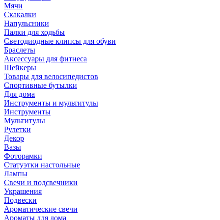
Мячи
Скакалки
Напульсники
Палки для ходьбы
Светодиодные клипсы для обуви
Браслеты
Аксессуары для фитнеса
Шейкеры
Товары для велосипедистов
Спортивные бутылки
Для дома
Инструменты и мультитулы
Инструменты
Мультитулы
Рулетки
Декор
Вазы
Фоторамки
Статуэтки настольные
Лампы
Свечи и подсвечники
Украшения
Подвески
Ароматические свечи
Ароматы для дома