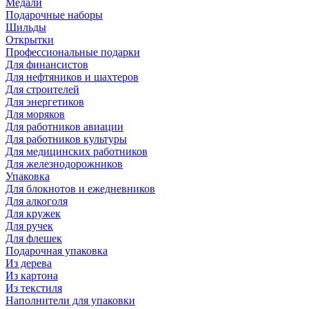
Медали
Подарочные наборы
Шильды
Открытки
Профессиональные подарки
Для финансистов
Для нефтяников и шахтеров
Для строителей
Для энергетиков
Для моряков
Для работников авиации
Для работников культуры
Для медицинских работников
Для железнодорожников
Упаковка
Для блокнотов и ежедневников
Для алкоголя
Для кружек
Для ручек
Для флешек
Подарочная упаковка
Из дерева
Из картона
Из текстиля
Наполнители для упаковки