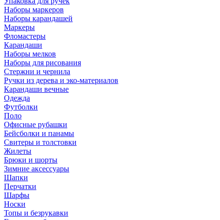
Упаковка для ручек
Наборы маркеров
Наборы карандашей
Маркеры
Фломастеры
Карандаши
Наборы мелков
Наборы для рисования
Стержни и чернила
Ручки из дерева и эко-материалов
Карандаши вечные
Одежда
Футболки
Поло
Офисные рубашки
Бейсболки и панамы
Свитеры и толстовки
Жилеты
Брюки и шорты
Зимние аксессуары
Шапки
Перчатки
Шарфы
Носки
Топы и безрукавки