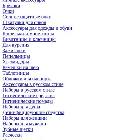
Брелоки
Очки
Солнцезащитные очки
Шкатулки для очков
Аксессуары для одежды и обуви
Кошельки и монетницы
Визитницы и ключницы
Для курения
Зажигалки
Пепельницы
Хьюмидоры
Ремешки на шею
Таблетницы
Обложки для паспорта
Аксессуары в русском стиле
Наборы в русском стиле
Гигиенические средства
Гигиенические помады
Наборы для душа
Дезинфицирующие средства
Наборы для женщин
Наборы для мужчин
Зубные щетки
Расчески