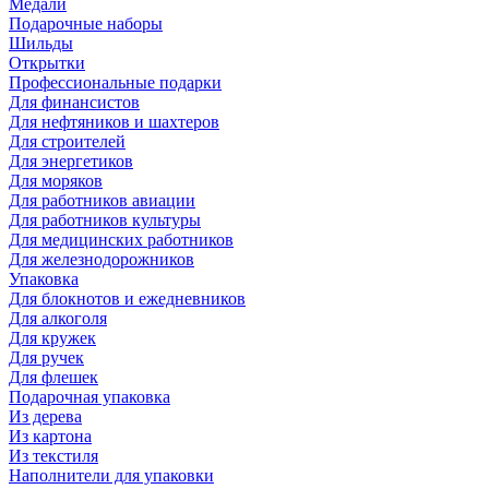
Медали
Подарочные наборы
Шильды
Открытки
Профессиональные подарки
Для финансистов
Для нефтяников и шахтеров
Для строителей
Для энергетиков
Для моряков
Для работников авиации
Для работников культуры
Для медицинских работников
Для железнодорожников
Упаковка
Для блокнотов и ежедневников
Для алкоголя
Для кружек
Для ручек
Для флешек
Подарочная упаковка
Из дерева
Из картона
Из текстиля
Наполнители для упаковки