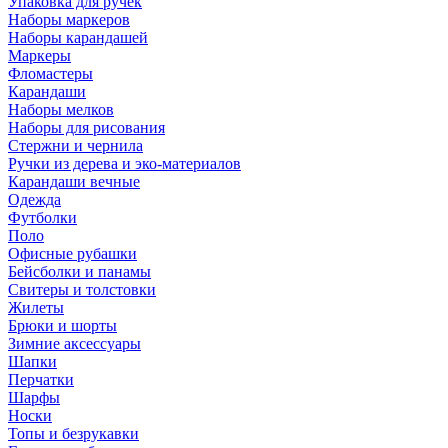
Упаковка для ручек
Наборы маркеров
Наборы карандашей
Маркеры
Фломастеры
Карандаши
Наборы мелков
Наборы для рисования
Стержни и чернила
Ручки из дерева и эко-материалов
Карандаши вечные
Одежда
Футболки
Поло
Офисные рубашки
Бейсболки и панамы
Свитеры и толстовки
Жилеты
Брюки и шорты
Зимние аксессуары
Шапки
Перчатки
Шарфы
Носки
Топы и безрукавки