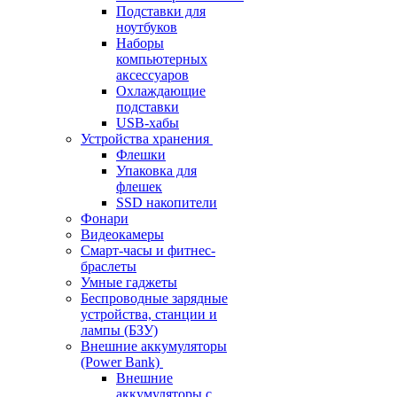
Подставки для
ноутбуков
Наборы
компьютерных
аксессуаров
Охлаждающие
подставки
USB-хабы
Устройства хранения
Флешки
Упаковка для
флешек
SSD накопители
Фонари
Видеокамеры
Смарт-часы и фитнес-
браслеты
Умные гаджеты
Беспроводные зарядные
устройства, станции и
лампы (БЗУ)
Внешние аккумуляторы
(Power Bank)
Внешние
аккумуляторы с