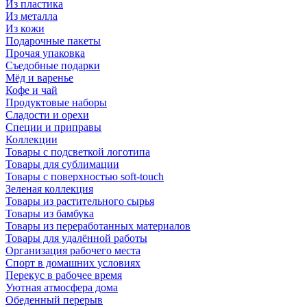
Из пластика
Из металла
Из кожи
Подарочные пакеты
Прочая упаковка
Съедобные подарки
Мёд и варенье
Кофе и чай
Продуктовые наборы
Сладости и орехи
Специи и приправы
Коллекции
Товары с подсветкой логотипа
Товары для сублимации
Товары с поверхностью soft-touch
Зеленая коллекция
Товары из растительного сырья
Товары из бамбука
Товары из переработанных материалов
Товары для удалённой работы
Организация рабочего места
Спорт в домашних условиях
Перекус в рабочее время
Уютная атмосфера дома
Обеденный перерыв