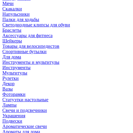
Мячи
Скакалки
Напульсники
Палки для ходьбы
Светодиодные клипсы для обуви
Браслеты
Аксессуары для фитнеса
Шейкеры
Товары для велосипедистов
Спортивные бутылки
Для дома
Инструменты и мультитулы
Инструменты
Мультитулы
Рулетки
Декор
Вазы
Фоторамки
Статуэтки настольные
Лампы
Свечи и подсвечники
Украшения
Подвески
Ароматические свечи
Ароматы для дома