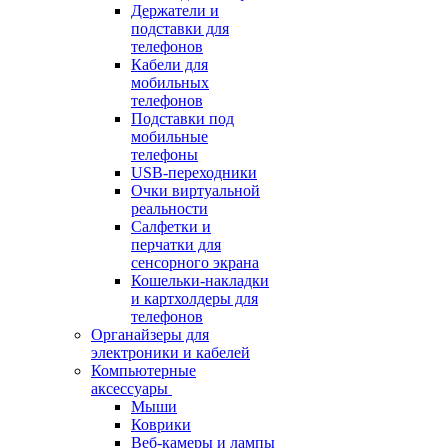
Держатели и
подставки для
телефонов
Кабели для
мобильных
телефонов
Подставки под
мобильные
телефоны
USB-переходники
Очки виртуальной
реальности
Салфетки и
перчатки для
сенсорного экрана
Кошельки-накладки
и картхолдеры для
телефонов
Органайзеры для
электроники и кабелей
Компьютерные
аксессуары
Мыши
Коврики
Веб-камеры и лампы