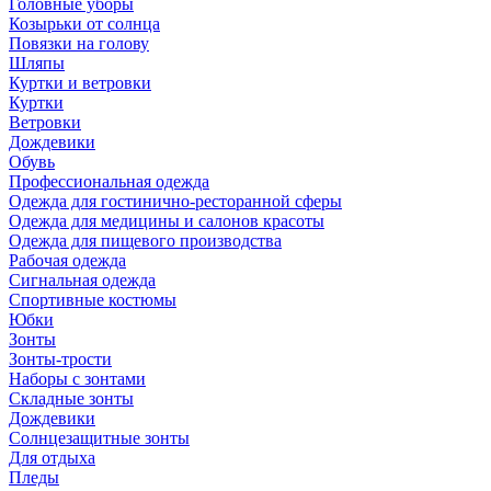
Головные уборы
Козырьки от солнца
Повязки на голову
Шляпы
Куртки и ветровки
Куртки
Ветровки
Дождевики
Обувь
Профессиональная одежда
Одежда для гостинично-ресторанной сферы
Одежда для медицины и салонов красоты
Одежда для пищевого производства
Рабочая одежда
Сигнальная одежда
Спортивные костюмы
Юбки
Зонты
Зонты-трости
Наборы с зонтами
Складные зонты
Дождевики
Солнцезащитные зонты
Для отдыха
Пледы