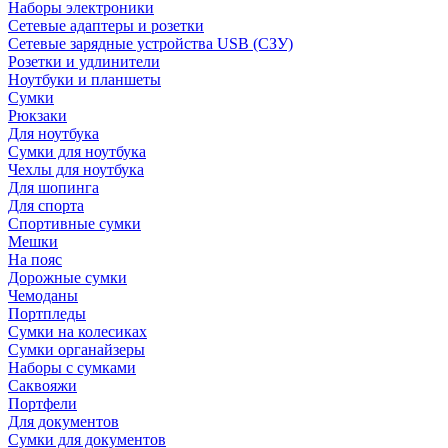
Наборы электроники
Сетевые адаптеры и розетки
Сетевые зарядные устройства USB (СЗУ)
Розетки и удлинители
Ноутбуки и планшеты
Сумки
Рюкзаки
Для ноутбука
Сумки для ноутбука
Чехлы для ноутбука
Для шопинга
Для спорта
Спортивные сумки
Мешки
На пояс
Дорожные сумки
Чемоданы
Портпледы
Сумки на колесиках
Сумки органайзеры
Наборы с сумками
Саквояжи
Портфели
Для документов
Сумки для документов