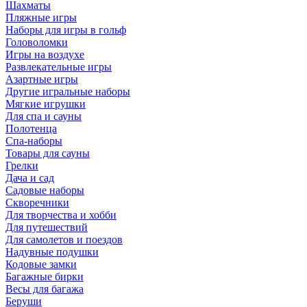
Шахматы
Пляжные игры
Наборы для игры в гольф
Головоломки
Игры на воздухе
Развлекательные игры
Азартные игры
Другие игральные наборы
Мягкие игрушки
Для спа и сауны
Полотенца
Спа-наборы
Товары для сауны
Грелки
Дача и сад
Садовые наборы
Скворечники
Для творчества и хобби
Для путешествий
Для самолетов и поездов
Надувные подушки
Кодовые замки
Багажные бирки
Весы для багажа
Беруши