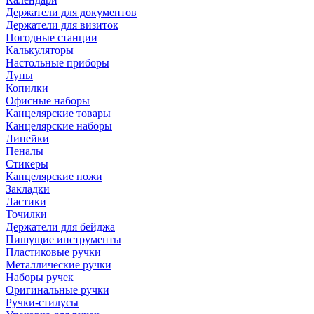
Держатели для документов
Держатели для визиток
Погодные станции
Калькуляторы
Настольные приборы
Лупы
Копилки
Офисные наборы
Канцелярские товары
Канцелярские наборы
Линейки
Пеналы
Стикеры
Канцелярские ножи
Закладки
Ластики
Точилки
Держатели для бейджа
Пишущие инструменты
Пластиковые ручки
Металлические ручки
Наборы ручек
Оригинальные ручки
Ручки-стилусы