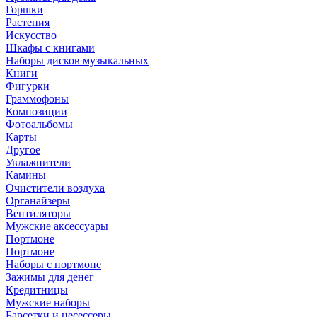
Горшки
Растения
Искусство
Шкафы с книгами
Наборы дисков музыкальных
Книги
Фигурки
Граммофоны
Композиции
Фотоальбомы
Карты
Другое
Увлажнители
Камины
Очистители воздуха
Органайзеры
Вентиляторы
Мужские аксессуары
Портмоне
Портмоне
Наборы с портмоне
Зажимы для денег
Кредитницы
Мужские наборы
Барсетки и несессеры