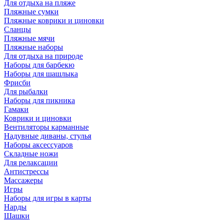
Для отдыха на пляже
Пляжные сумки
Пляжные коврики и циновки
Сланцы
Пляжные мячи
Пляжные наборы
Для отдыха на природе
Наборы для барбекю
Наборы для шашлыка
Фрисби
Для рыбалки
Наборы для пикника
Гамаки
Коврики и циновки
Вентиляторы карманные
Надувные диваны, стулья
Наборы аксессуаров
Складные ножи
Для релаксации
Антистрессы
Массажеры
Игры
Наборы для игры в карты
Нарды
Шашки