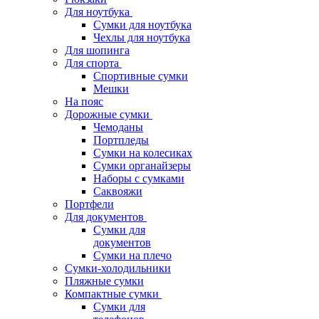
Для ноутбука
Сумки для ноутбука
Чехлы для ноутбука
Для шопинга
Для спорта
Спортивные сумки
Мешки
На пояс
Дорожные сумки
Чемоданы
Портпледы
Сумки на колесиках
Сумки органайзеры
Наборы с сумками
Саквояжи
Портфели
Для документов
Сумки для
документов
Сумки на плечо
Сумки-холодильники
Пляжные сумки
Компактные сумки
Сумки для