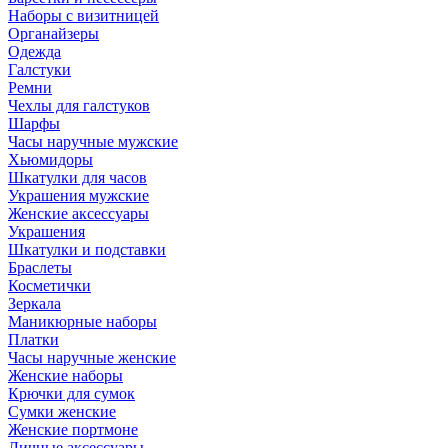
Наборы с визитницей
Органайзеры
Одежда
Галстуки
Ремни
Чехлы для галстуков
Шарфы
Часы наручные мужские
Хьюмидоры
Шкатулки для часов
Украшения мужские
Женские аксессуары
Украшения
Шкатулки и подставки
Браслеты
Косметички
Зеркала
Маникюрные наборы
Платки
Часы наручные женские
Женские наборы
Крючки для сумок
Сумки женские
Женские портмоне
Личные аксессуары