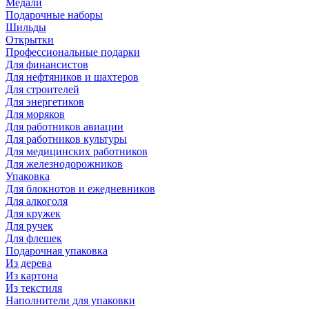
Медали
Подарочные наборы
Шильды
Открытки
Профессиональные подарки
Для финансистов
Для нефтяников и шахтеров
Для строителей
Для энергетиков
Для моряков
Для работников авиации
Для работников культуры
Для медицинских работников
Для железнодорожников
Упаковка
Для блокнотов и ежедневников
Для алкоголя
Для кружек
Для ручек
Для флешек
Подарочная упаковка
Из дерева
Из картона
Из текстиля
Наполнители для упаковки