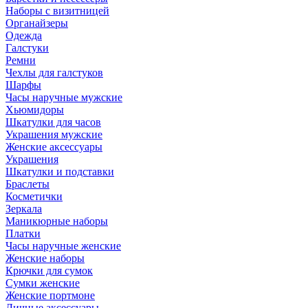
Наборы с визитницей
Органайзеры
Одежда
Галстуки
Ремни
Чехлы для галстуков
Шарфы
Часы наручные мужские
Хьюмидоры
Шкатулки для часов
Украшения мужские
Женские аксессуары
Украшения
Шкатулки и подставки
Браслеты
Косметички
Зеркала
Маникюрные наборы
Платки
Часы наручные женские
Женские наборы
Крючки для сумок
Сумки женские
Женские портмоне
Личные аксессуары