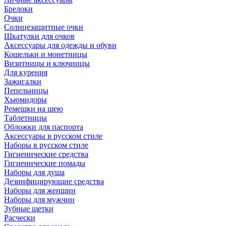
Брелоки
Очки
Солнцезащитные очки
Шкатулки для очков
Аксессуары для одежды и обуви
Кошельки и монетницы
Визитницы и ключницы
Для курения
Зажигалки
Пепельницы
Хьюмидоры
Ремешки на шею
Таблетницы
Обложки для паспорта
Аксессуары в русском стиле
Наборы в русском стиле
Гигиенические средства
Гигиенические помады
Наборы для душа
Дезинфицирующие средства
Наборы для женщин
Наборы для мужчин
Зубные щетки
Расчески