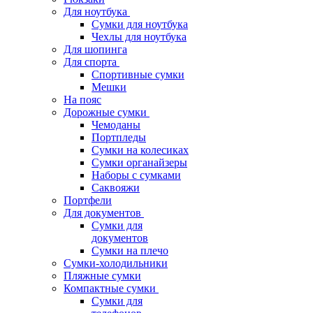
Для ноутбука
Сумки для ноутбука
Чехлы для ноутбука
Для шопинга
Для спорта
Спортивные сумки
Мешки
На пояс
Дорожные сумки
Чемоданы
Портпледы
Сумки на колесиках
Сумки органайзеры
Наборы с сумками
Саквояжи
Портфели
Для документов
Сумки для
документов
Сумки на плечо
Сумки-холодильники
Пляжные сумки
Компактные сумки
Сумки для