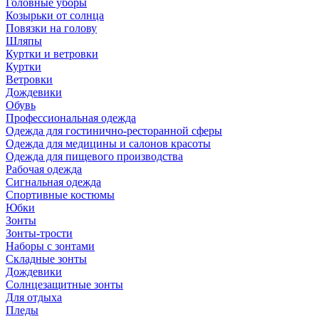
Головные уборы
Козырьки от солнца
Повязки на голову
Шляпы
Куртки и ветровки
Куртки
Ветровки
Дождевики
Обувь
Профессиональная одежда
Одежда для гостинично-ресторанной сферы
Одежда для медицины и салонов красоты
Одежда для пищевого производства
Рабочая одежда
Сигнальная одежда
Спортивные костюмы
Юбки
Зонты
Зонты-трости
Наборы с зонтами
Складные зонты
Дождевики
Солнцезащитные зонты
Для отдыха
Пледы