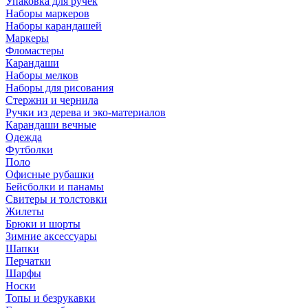
Упаковка для ручек
Наборы маркеров
Наборы карандашей
Маркеры
Фломастеры
Карандаши
Наборы мелков
Наборы для рисования
Стержни и чернила
Ручки из дерева и эко-материалов
Карандаши вечные
Одежда
Футболки
Поло
Офисные рубашки
Бейсболки и панамы
Свитеры и толстовки
Жилеты
Брюки и шорты
Зимние аксессуары
Шапки
Перчатки
Шарфы
Носки
Топы и безрукавки