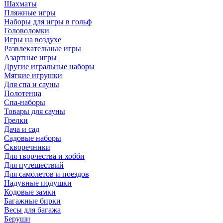
Шахматы
Пляжные игры
Наборы для игры в гольф
Головоломки
Игры на воздухе
Развлекательные игры
Азартные игры
Другие игральные наборы
Мягкие игрушки
Для спа и сауны
Полотенца
Спа-наборы
Товары для сауны
Грелки
Дача и сад
Садовые наборы
Скворечники
Для творчества и хобби
Для путешествий
Для самолетов и поездов
Надувные подушки
Кодовые замки
Багажные бирки
Весы для багажа
Беруши