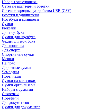
Наборы электроники
Сетевые адаптеры и розетки
Сетевые зарядные устройства USB (СЗУ)
Розетки и удлинители
Ноутбуки и планшеты
Сумки
Рюкзаки
Для ноутбука
Сумки для ноутбука
Чехлы для ноутбука
Для шопинга
Для спорта
Спортивные сумки
Мешки
На пояс
Дорожные сумки
Чемоданы
Портпледы
Сумки на колесиках
Сумки органайзеры
Наборы с сумками
Саквояжи
Портфели
Для документов
Сумки для документов