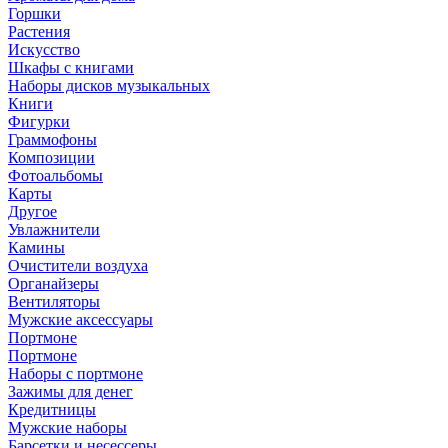
Горшки
Растения
Искусство
Шкафы с книгами
Наборы дисков музыкальных
Книги
Фигурки
Граммофоны
Композиции
Фотоальбомы
Карты
Другое
Увлажнители
Камины
Очистители воздуха
Органайзеры
Вентиляторы
Мужские аксессуары
Портмоне
Портмоне
Наборы с портмоне
Зажимы для денег
Кредитницы
Мужские наборы
Барсетки и несессеры