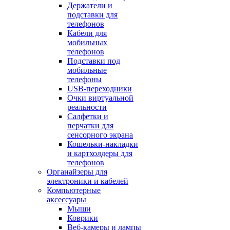
Держатели и
подставки для
телефонов
Кабели для
мобильных
телефонов
Подставки под
мобильные
телефоны
USB-переходники
Очки виртуальной
реальности
Салфетки и
перчатки для
сенсорного экрана
Кошельки-накладки
и картхолдеры для
телефонов
Органайзеры для
электроники и кабелей
Компьютерные
аксессуары
Мыши
Коврики
Веб-камеры и лампы