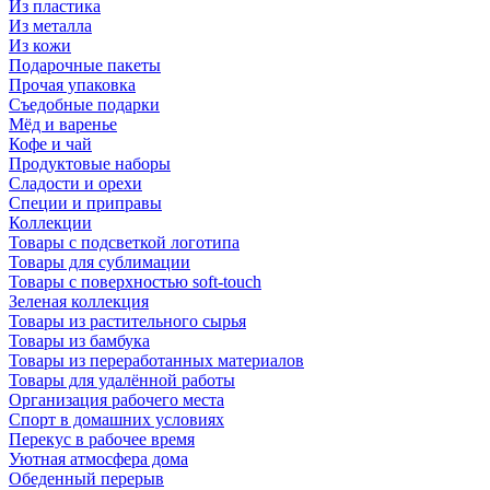
Из пластика
Из металла
Из кожи
Подарочные пакеты
Прочая упаковка
Съедобные подарки
Мёд и варенье
Кофе и чай
Продуктовые наборы
Сладости и орехи
Специи и приправы
Коллекции
Товары с подсветкой логотипа
Товары для сублимации
Товары с поверхностью soft-touch
Зеленая коллекция
Товары из растительного сырья
Товары из бамбука
Товары из переработанных материалов
Товары для удалённой работы
Организация рабочего места
Спорт в домашних условиях
Перекус в рабочее время
Уютная атмосфера дома
Обеденный перерыв