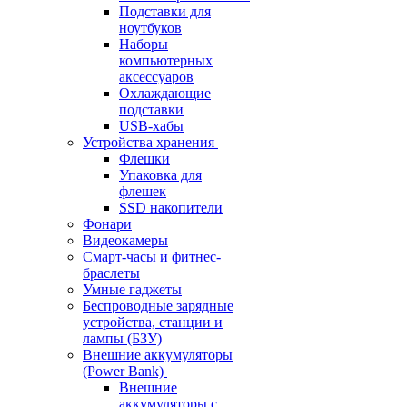
Подставки для
ноутбуков
Наборы
компьютерных
аксессуаров
Охлаждающие
подставки
USB-хабы
Устройства хранения
Флешки
Упаковка для
флешек
SSD накопители
Фонари
Видеокамеры
Смарт-часы и фитнес-
браслеты
Умные гаджеты
Беспроводные зарядные
устройства, станции и
лампы (БЗУ)
Внешние аккумуляторы
(Power Bank)
Внешние
аккумуляторы с