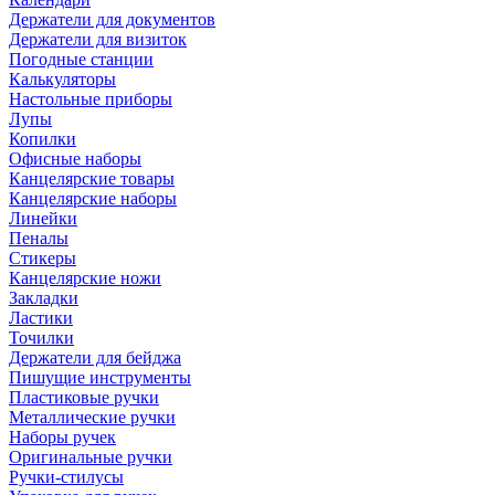
Держатели для документов
Держатели для визиток
Погодные станции
Калькуляторы
Настольные приборы
Лупы
Копилки
Офисные наборы
Канцелярские товары
Канцелярские наборы
Линейки
Пеналы
Стикеры
Канцелярские ножи
Закладки
Ластики
Точилки
Держатели для бейджа
Пишущие инструменты
Пластиковые ручки
Металлические ручки
Наборы ручек
Оригинальные ручки
Ручки-стилусы