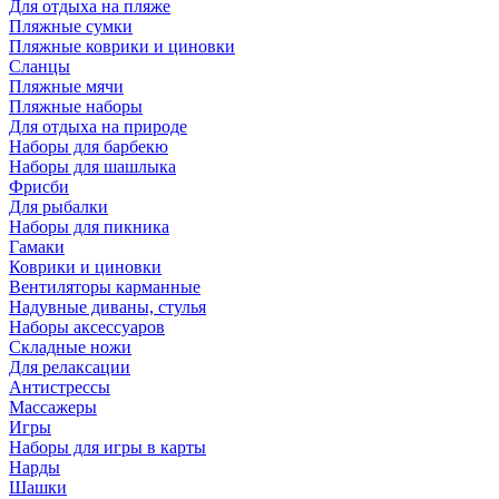
Для отдыха на пляже
Пляжные сумки
Пляжные коврики и циновки
Сланцы
Пляжные мячи
Пляжные наборы
Для отдыха на природе
Наборы для барбекю
Наборы для шашлыка
Фрисби
Для рыбалки
Наборы для пикника
Гамаки
Коврики и циновки
Вентиляторы карманные
Надувные диваны, стулья
Наборы аксессуаров
Складные ножи
Для релаксации
Антистрессы
Массажеры
Игры
Наборы для игры в карты
Нарды
Шашки