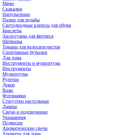
Мячи
Скакалки
Напульсники
Палки для ходьбы
Светодиодные клипсы для обуви
Браслеты
Аксессуары для фитнеса
Шейкеры
Товары для велосипедистов
Спортивные бутылки
Для дома
Инструменты и мультитулы
Инструменты
Мультитулы
Рулетки
Декор
Вазы
Фоторамки
Статуэтки настольные
Лампы
Свечи и подсвечники
Украшения
Подвески
Ароматические свечи
Ароматы для дома