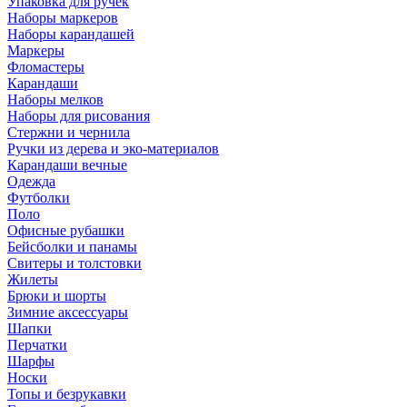
Упаковка для ручек
Наборы маркеров
Наборы карандашей
Маркеры
Фломастеры
Карандаши
Наборы мелков
Наборы для рисования
Стержни и чернила
Ручки из дерева и эко-материалов
Карандаши вечные
Одежда
Футболки
Поло
Офисные рубашки
Бейсболки и панамы
Свитеры и толстовки
Жилеты
Брюки и шорты
Зимние аксессуары
Шапки
Перчатки
Шарфы
Носки
Топы и безрукавки