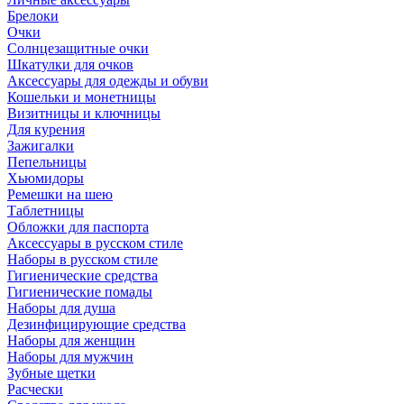
Брелоки
Очки
Солнцезащитные очки
Шкатулки для очков
Аксессуары для одежды и обуви
Кошельки и монетницы
Визитницы и ключницы
Для курения
Зажигалки
Пепельницы
Хьюмидоры
Ремешки на шею
Таблетницы
Обложки для паспорта
Аксессуары в русском стиле
Наборы в русском стиле
Гигиенические средства
Гигиенические помады
Наборы для душа
Дезинфицирующие средства
Наборы для женщин
Наборы для мужчин
Зубные щетки
Расчески