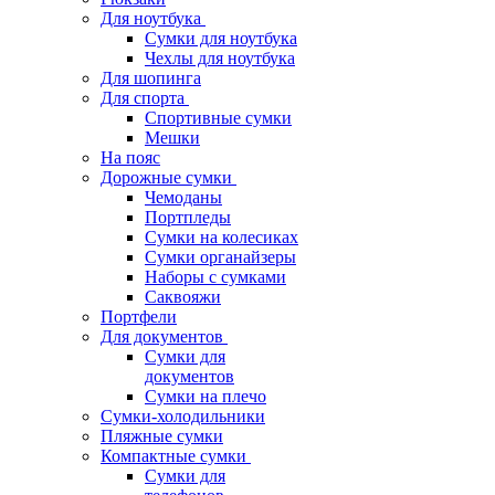
Для ноутбука
Сумки для ноутбука
Чехлы для ноутбука
Для шопинга
Для спорта
Спортивные сумки
Мешки
На пояс
Дорожные сумки
Чемоданы
Портпледы
Сумки на колесиках
Сумки органайзеры
Наборы с сумками
Саквояжи
Портфели
Для документов
Сумки для
документов
Сумки на плечо
Сумки-холодильники
Пляжные сумки
Компактные сумки
Сумки для