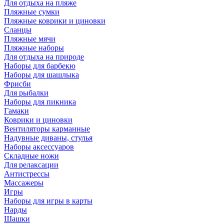
Для отдыха на пляже
Пляжные сумки
Пляжные коврики и циновки
Сланцы
Пляжные мячи
Пляжные наборы
Для отдыха на природе
Наборы для барбекю
Наборы для шашлыка
Фрисби
Для рыбалки
Наборы для пикника
Гамаки
Коврики и циновки
Вентиляторы карманные
Надувные диваны, стулья
Наборы аксессуаров
Складные ножи
Для релаксации
Антистрессы
Массажеры
Игры
Наборы для игры в карты
Нарды
Шашки