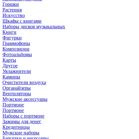
Горшки
Растения
Искусство
Шкафы с книгами
Наборы дисков музыкальных
Книги
Фигурки
Граммофоны
Композиции
Фотоальбомы
Карты
Другое
Увлажнители
Камины
Очистители воздуха
Органайзеры
Вентиляторы
Мужские аксессуары
Портмоне
Портмоне
Наборы с портмоне
Зажимы для денег
Кредитницы
Мужские наборы
Барсетки и несессеры