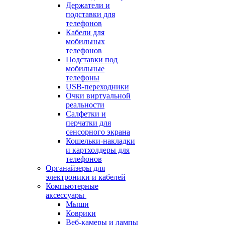
Держатели и
подставки для
телефонов
Кабели для
мобильных
телефонов
Подставки под
мобильные
телефоны
USB-переходники
Очки виртуальной
реальности
Салфетки и
перчатки для
сенсорного экрана
Кошельки-накладки
и картхолдеры для
телефонов
Органайзеры для
электроники и кабелей
Компьютерные
аксессуары
Мыши
Коврики
Веб-камеры и лампы