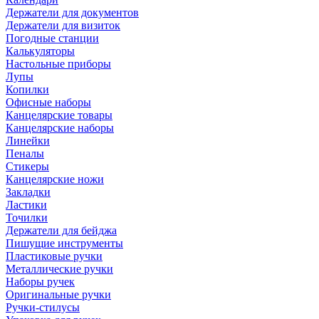
Держатели для документов
Держатели для визиток
Погодные станции
Калькуляторы
Настольные приборы
Лупы
Копилки
Офисные наборы
Канцелярские товары
Канцелярские наборы
Линейки
Пеналы
Стикеры
Канцелярские ножи
Закладки
Ластики
Точилки
Держатели для бейджа
Пишущие инструменты
Пластиковые ручки
Металлические ручки
Наборы ручек
Оригинальные ручки
Ручки-стилусы