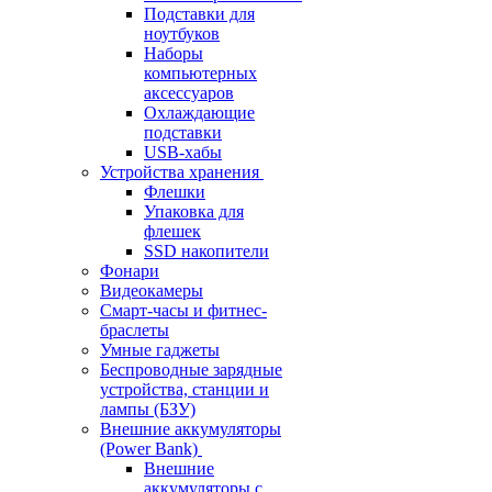
Подставки для
ноутбуков
Наборы
компьютерных
аксессуаров
Охлаждающие
подставки
USB-хабы
Устройства хранения
Флешки
Упаковка для
флешек
SSD накопители
Фонари
Видеокамеры
Смарт-часы и фитнес-
браслеты
Умные гаджеты
Беспроводные зарядные
устройства, станции и
лампы (БЗУ)
Внешние аккумуляторы
(Power Bank)
Внешние
аккумуляторы с