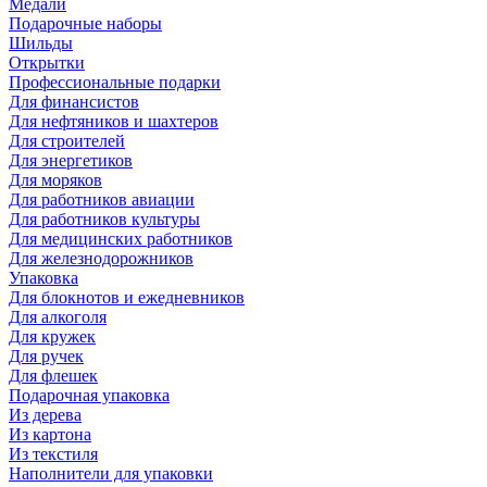
Медали
Подарочные наборы
Шильды
Открытки
Профессиональные подарки
Для финансистов
Для нефтяников и шахтеров
Для строителей
Для энергетиков
Для моряков
Для работников авиации
Для работников культуры
Для медицинских работников
Для железнодорожников
Упаковка
Для блокнотов и ежедневников
Для алкоголя
Для кружек
Для ручек
Для флешек
Подарочная упаковка
Из дерева
Из картона
Из текстиля
Наполнители для упаковки