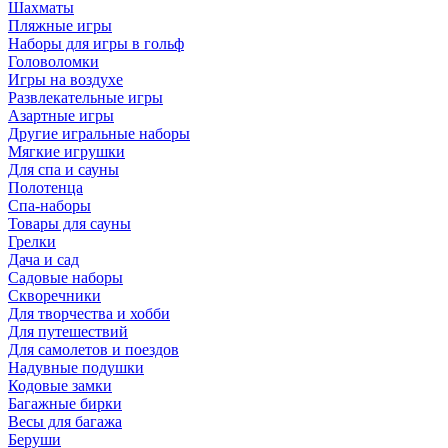
Шахматы
Пляжные игры
Наборы для игры в гольф
Головоломки
Игры на воздухе
Развлекательные игры
Азартные игры
Другие игральные наборы
Мягкие игрушки
Для спа и сауны
Полотенца
Спа-наборы
Товары для сауны
Грелки
Дача и сад
Садовые наборы
Скворечники
Для творчества и хобби
Для путешествий
Для самолетов и поездов
Надувные подушки
Кодовые замки
Багажные бирки
Весы для багажа
Беруши