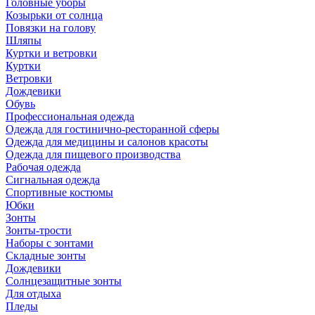
Головные уборы
Козырьки от солнца
Повязки на голову
Шляпы
Куртки и ветровки
Куртки
Ветровки
Дождевики
Обувь
Профессиональная одежда
Одежда для гостинично-ресторанной сферы
Одежда для медицины и салонов красоты
Одежда для пищевого производства
Рабочая одежда
Сигнальная одежда
Спортивные костюмы
Юбки
Зонты
Зонты-трости
Наборы с зонтами
Складные зонты
Дождевики
Солнцезащитные зонты
Для отдыха
Пледы