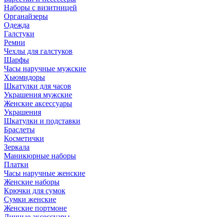
Наборы с визитницей
Органайзеры
Одежда
Галстуки
Ремни
Чехлы для галстуков
Шарфы
Часы наручные мужские
Хьюмидоры
Шкатулки для часов
Украшения мужские
Женские аксессуары
Украшения
Шкатулки и подставки
Браслеты
Косметички
Зеркала
Маникюрные наборы
Платки
Часы наручные женские
Женские наборы
Крючки для сумок
Сумки женские
Женские портмоне
Личные аксессуары