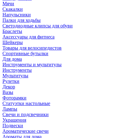
Мячи
Скакалки
Напульсники
Палки для ходьбы
Светодиодные клипсы для обуви
Браслеты
Аксессуары для фитнеса
Шейкеры
Товары для велосипедистов
Спортивные бутылки
Для дома
Инструменты и мультитулы
Инструменты
Мультитулы
Рулетки
Декор
Вазы
Фоторамки
Статуэтки настольные
Лампы
Свечи и подсвечники
Украшения
Подвески
Ароматические свечи
Ароматы для дома