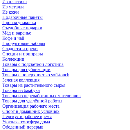
Из пластика
Из металла
Из кожи
Подарочные пакеты
Прочая упаковка
Съедобные подарки
Мёд и варенье
Кофе и чай
Продуктовые наборы
Сладости и орехи
Специи и приправы
Коллекции
Товары с подсветкой логотипа
Товары для сублимации
Товары с поверхностью soft-touch
Зеленая коллекция
Товары из растительного сырья
Товары из бамбука
Товары из переработанных материалов
Товары для удалённой работы
Организация рабочего места
Спорт в домашних условиях
Перекус в рабочее время
Уютная атмосфера дома
Обеденный перерыв