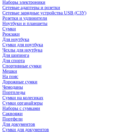
Наборы электроники
Сетевые адаптеры и розетки
Сетевые зарядные устройства USB (СЗУ)
Розетки и удлинители
Ноутбуки и планшеты
Сумки
Рюкзаки
Для ноутбука
Сумки для ноутбука
Чехлы для ноутбука
Для шопинга
Для спорта
Спортивные сумки
Мешки
На пояс
Дорожные сумки
Чемоданы
Портпледы
Сумки на колесиках
Сумки органайзеры
Наборы с сумками
Саквояжи
Портфели
Для документов
Сумки для документов