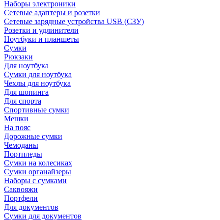
Наборы электроники
Сетевые адаптеры и розетки
Сетевые зарядные устройства USB (СЗУ)
Розетки и удлинители
Ноутбуки и планшеты
Сумки
Рюкзаки
Для ноутбука
Сумки для ноутбука
Чехлы для ноутбука
Для шопинга
Для спорта
Спортивные сумки
Мешки
На пояс
Дорожные сумки
Чемоданы
Портпледы
Сумки на колесиках
Сумки органайзеры
Наборы с сумками
Саквояжи
Портфели
Для документов
Сумки для документов